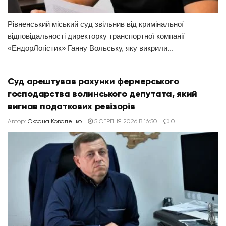
Рівненський міський суд звільнив від кримінальної
відповідальності директорку транспортної компанії
«ЕндорЛогістик» Ганну Вольську, яку викрили...
Суд арештував рахунки фермерського
господарства волинського депутата, який
вигнав податкових ревізорів
Автор:
Оксана Коваленко
5 СЕРПНЯ 2026 В 16:50
0