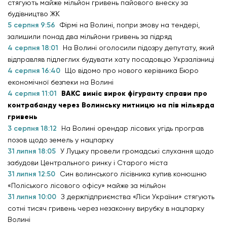
стягують майже мільйон гривень пайового внеску за
будівництво ЖК
5 серпня 9:56
Фірмі на Волині, попри змову на тендері,
залишили понад два мільйони гривень за підряд
4 серпня 18:01
На Волині оголосили підозру депутату, який
відправляв підлеглих будувати хату посадовцю Укрзалізниці
4 серпня 16:40
Що відомо про нового керівника Бюро
економічної безпеки на Волині
4 серпня 11:01
ВАКС виніс вирок фігуранту справи про
контрабанду через Волинську митницю на пів мільярда
гривень
3 серпня 18:12
На Волині орендар лісових угідь програв
позов щодо земель у нацпарку
31 липня 18:05
У Луцьку провели громадські слухання щодо
забудови Центрального ринку і Старого міста
31 липня 12:50
Син волинського лісівника купив конюшню
«Поліського лісового офісу» майже за мільйон
31 липня 10:00
З держпідприємства «Ліси України» стягують
сотні тисяч гривень через незаконну вирубку в нацпарку
Волині