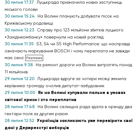
30 липня 17:37
Луцькрада призначила нових заступниць
міського голови
30 липня 15:24
На Волині планують добувати пісок на
Крижівському родовищі
30 липня 12:23
Справу про 123 мільйони збитків луцького
«Західінкомбанку» повернули на новий розгляд
30 липня 11:35
S3, S4 чи S5 High Performance: що насправді
означають маркування BOSCH і чому переплата не завжди
має сенс
30 липня 9:38
На ремонт дороги на Волині витратять понад
11 мільйонів
29 липня 12:20
Луцькрада вдруге за чотири місяці змінила
керівника: громаду очолив депутат-забудовник
29 липня 10:00
Як на Волині купували пальне в умовах
світової кризи і хто переплатив
28 липня 17:48
На Волині селищна рада здала в оренду два
гектари поля за другим разом
28 липня 12:52
Українців закликають уже перевірити свої
дані у Держреєстрі виборців