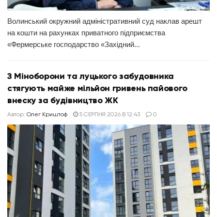
Волинський окружний адміністративний суд наклав арешт
на кошти на рахунках приватного підприємства
«Фермерське господарство «Західний...
З Міноборони та луцького забудовника
стягують майже мільйон гривень пайового
внеску за будівництво ЖК
Автор:
Олег Криштоф
5 СЕРПНЯ 2026 В 12:43
0