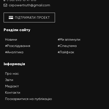
cirpowertruth@gmail.com
ПІДТРИМАТИ ПРОЕКТ
Розділи сайту
Новини
#Ми вплинули
#Розслідування
#Спецтема
#Аналітика
#Лайфхак
Інформація
Про нас
Звіти
Медіакіт
Контакти
Поскаржитися на публікацію