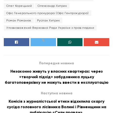
Олег Корецький
Олександр Хитрик
Офіс Генерального прокурора (Офіс Генпрокурора)
Роман Романюк
Руслан Хитрик
Уповноважений Верховної Ради України з прав людини
Попередня новина
Незаконно живуть у власних квартирах: через
«творчий підхід» забудовника луцьку
багатоповерхівку не можуть ввести в експлуатацію
Наступна новина
Комісія з журналістської етики відхилила скаргу
сусіда головного лісівника Волині і Рівненщини на
публікацію «Сили правди»