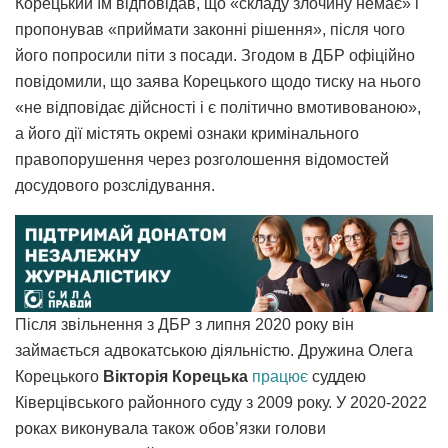
Корецький їм відповідав, що «складу злочину немає» і
пропонував «приймати законні рішення», після чого
його попросили піти з посади. Згодом в ДБР офіційно
повідомили, що заява Корецького щодо тиску на нього
«не відповідає дійсності і є політично вмотивованою»,
а його дії містять окремі ознаки кримінального
правопорушення через розголошення відомостей
досудового розслідування.
Після звільнення з ДБР з липня 2020 року він
займається адвокатською діяльністю. Дружина Олега
Корецького
Вікторія Корецька
працює
суддею
Ківерцівського районного суду з 2009 року. У 2020-2022
роках виконувала також обов’язки голови