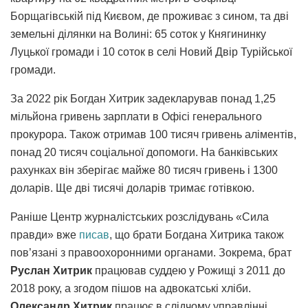
Борщагівській під Києвом, де проживає з сином, та дві
земельні ділянки на Волині: 65 соток у Княгининку
Луцької громади і 10 соток в селі Новий Двір Турійської
громади.
За 2022 рік Богдан Хитрик задекларував понад 1,25
мільйона гривень зарплати в Офісі генерального
прокурора. Також отримав 100 тисяч гривень аліментів,
понад 20 тисяч соціальної допомоги. На банківських
рахунках він зберігає майже 80 тисяч гривень і 1300
доларів. Ще дві тисячі доларів тримає готівкою.
Раніше Центр журналістських розслідувань «Сила
правди» вже
писав
, що брати Богдана Хитрика також
пов’язані з правоохоронними органами. Зокрема, брат
Руслан Хитрик
працював суддею у Рожищі з 2011 до
2018 року, а згодом пішов на адвокатські хліби.
Олександр Хитрик
працює в слідчому управлінні