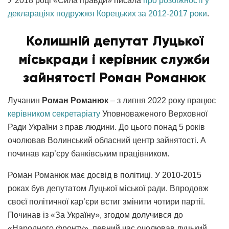
У 2018 році «Сила правди» писала
про розбіжності у
деклараціях подружжя Корецьких за 2012-2017 роки
.
Колишній депутат Луцької
міськради і керівник служби
зайнятості Роман Романюк
Лучанин
Роман Романюк
– з липня 2022 року працює
керівником секретаріату
Уповноваженого Верховної
Ради України з прав людини. До цього понад 5 років
очолював Волинський обласний центр зайнятості. А
починав кар’єру банківським працівником.
Роман Романюк має досвід в політиці. У 2010-2015
роках був депутатом Луцької міської ради. Впродовж
своєї політичної кар’єри встиг змінити чотири партії.
Починав із «За Україну», згодом долучився до
«Народного фронту», певний час очолював луцький