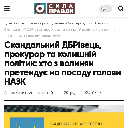
Центр журналістських розслідувань «Сила правди»
>
Новини
>
Скандальний ДБРівець, прокурор та колишній політик: хто з волинян
претендує на посаду голови НАЗК
Скандальний ДБРівець,
прокурор та колишній
політик: хто з волинян
претендує на посаду голови
НАЗК
Автор:
Костянтин Яворський
28 Грудня 2023 в 18:10