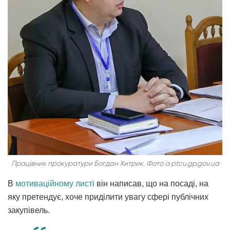
Працівник прокуратури Богдан Хитрик. Фото із ptcu.gp.gov.ua
В
мотиваційному листі
він написав, що на посаді, на
яку претендує, хоче приділити увагу сфері публічних
закупівель.