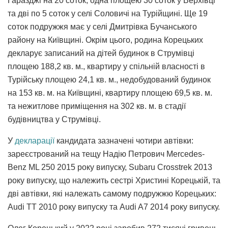
Гаразджі на 20 соток, одна площею 30 соток у Верхівці
та дві по 5 соток у селі Соловичі на Турійщині. Ще 19
соток подружжя має у селі Дмитрівка Бучанського
району на Київщині. Окрім цього, родина Корецьких
декларує записаний на дітей будинок в Струмівці
площею 188,2 кв. м., квартиру у спільній власності в
Турійську площею 24,1 кв. м., недобудований будинок
на 153 кв. м. на Київщині, квартиру площею 69,5 кв. м.
та нежитлове приміщення на 302 кв. м. в стадії
будівництва у Струмівці.
У
декларації
кандидата зазначені чотири автівки:
зареєстрований на тещу Надію Петрович Mercedes-
Benz ML 250 2015 року випуску, Subaru Crosstrek 2013
року випуску, що належить сестрі Христині Корецькій, та
дві автівки, які належать самому подружжю Корецьких:
Audi ТТ 2010 року випуску та Audi A7 2014 року випуску.