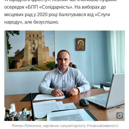
осередок «БПП «Солідарність». На виборах до
місцевих рад у 2020 році балотувався від «Слуги
народу», але безуспішно.
Роман Романюк, керівник секретаріату Уповноваженого