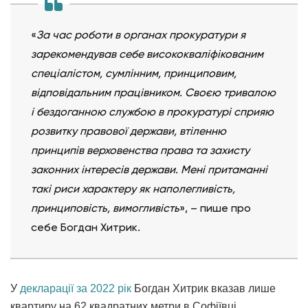
«
За час роботи в органах прокуратури я
зарекомендував себе висококваліфікованим
спеціалістом, сумлінним, принциповим,
відповідальним працівником. Своєю тривалою
і бездоганною службою в прокуратурі сприяю
розвитку правової держави, втіленню
принципів верховенства права та захисту
законних інтересів держави. Мені притаманні
такі риси характеру як наполегливість,
принциповість, вимогливість
», – пише про
себе Богдан Хитрик.
У
декларації за 2022 рік
Богдан Хитрик вказав лише
квартиру на 62 квадратних метри в Софіївці