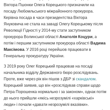
Віктора Пшонки Олега Корецького призначили на
посаду Любомльського міжрайонного прокурора.
Керівна посада в часи президентства Віктора
Януковича не стала на заваді Олегу Корецькому після
Революції Гідності у 2014-му стати заступником
прокурора Волинської області
Анатолія Коцури
, а
потім і першим заступником прокурора області
Вадима
Максімова
. У 2016 році перейшов працювати в
Генеральну прокуратуру України.
З 2019 року Олег Корецький працював на посаді
начальника відділу Державного бюро розслідувань.
Проте, вже через рік він пішов з ДБР зі
скандалом
.
Корецький заявив, що він «розслідував справи щодо
Петра Порошенка нормально і за законом», однак потім
до нього прийшли «якісь незрозумілі «харківські»
люди» і почали «давати незрозумілі вказівки».