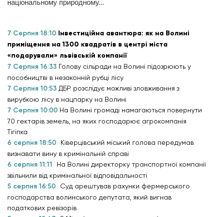
національному природному...
7 Серпня 18:10
Інвестиційна авантюра: як на Волині
приміщення на 1300 квадратів в центрі міста
«подарували» львівській компанії
7 Серпня 16:33
Голову сільради на Волині підозрюють у
пособництві в незаконній рубці лісу
7 Серпня 10:53
ДБР розслідує можливі зловживання з
вирубкою лісу в нацпарку на Волині
7 Серпня 10:00
На Волині громаді намагаються повернути
70 гектарів земель, на яких господарює агрокомпанія
Тігіпка
6 серпня 18:50
Ківерцівський міський голова передумав
визнавати вину в кримінальній справі
6 серпня 11:11
На Волині директорку транспортної компанії
звільнили від кримінальної відповідальності
5 серпня 16:50
Суд арештував рахунки фермерського
господарства волинського депутата, який вигнав
податкових ревізорів