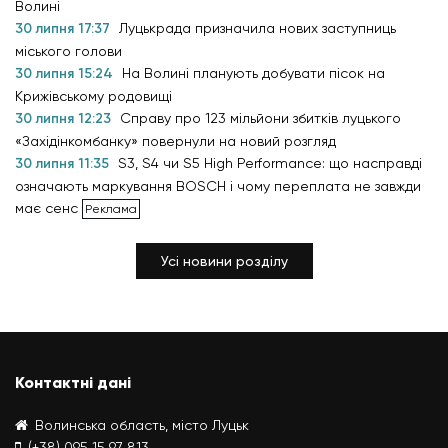
Волині
30 липня 17:37
Луцькрада призначила нових заступниць
міського голови
30 липня 15:24
На Волині планують добувати пісок на
Крижівському родовищі
30 липня 12:23
Справу про 123 мільйони збитків луцького
«Західінкомбанку» повернули на новий розгляд
30 липня 11:35
S3, S4 чи S5 High Performance: що насправді
означають маркування BOSCH і чому переплата не завжди
має сенс
Усі новини розділу
Контактні дані
Волинська область, місто Луцьк
(+38) 095 15 97 813