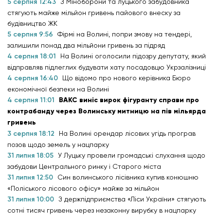
5 серпня 12:43
З Міноборони та луцького забудовника
стягують майже мільйон гривень пайового внеску за
будівництво ЖК
5 серпня 9:56
Фірмі на Волині, попри змову на тендері,
залишили понад два мільйони гривень за підряд
4 серпня 18:01
На Волині оголосили підозру депутату, який
відправляв підлеглих будувати хату посадовцю Укрзалізниці
4 серпня 16:40
Що відомо про нового керівника Бюро
економічної безпеки на Волині
4 серпня 11:01
ВАКС виніс вирок фігуранту справи про
контрабанду через Волинську митницю на пів мільярда
гривень
3 серпня 18:12
На Волині орендар лісових угідь програв
позов щодо земель у нацпарку
31 липня 18:05
У Луцьку провели громадські слухання щодо
забудови Центрального ринку і Старого міста
31 липня 12:50
Син волинського лісівника купив конюшню
«Поліського лісового офісу» майже за мільйон
31 липня 10:00
З держпідприємства «Ліси України» стягують
сотні тисяч гривень через незаконну вирубку в нацпарку