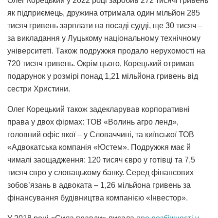
Олег Корецький у 2022 році заробив 272 тисячі гривень
як підприємець, дружина отримала один мільйон 285
тисяч гривень зарплати на посаді судді, ще 30 тисяч –
за викладання у Луцькому національному технічному
університеті. Також подружжя продало нерухомості на
720 тисяч гривень. Окрім цього, Корецький отримав
подарунок у розмірі понад 1,21 мільйона гривень від
сестри Христини.
Олег Корецький також задекларував корпоративні
права у двох фірмах: ТОВ «Волинь агро ленд»,
головний офіс якої – у Словаччині, та київської ТОВ
«Адвокатська компанія «Юстем». Подружжя має й
чималі заощадження: 120 тисяч євро у готівці та 7,5
тисяч євро у словацькому банку. Серед фінансових
зобов’язань в адвоката – 1,26 мільйона гривень за
фінансування будівництва компанією «Інвестор».