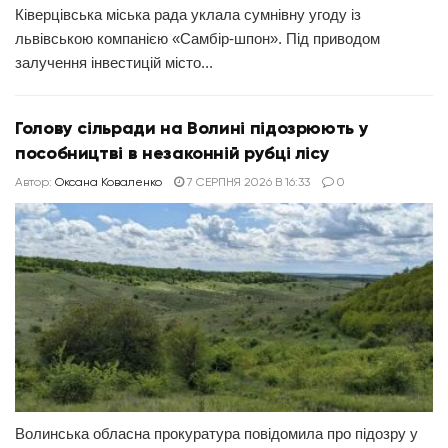
Ківерцівська міська рада уклала сумнівну угоду із
львівською компанією «Самбір-шпон». Під приводом
залучення інвестицій місто...
Голову сільради на Волині підозрюють у
пособництві в незаконній рубці лісу
Автор:
Оксана Коваленко
7 СЕРПНЯ 2026 В 16:33
0
Волинська обласна прокуратура повідомила про підозру у