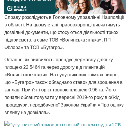
Справу розслідують в Головному управлінні Нацполіції
в області. На цьому етапі правоохоронці вивчатимуть
дозвільні документи, що стосуються діяльності трьох
підприємств, а саме ТОВ «Волинська ягідка», ПП
«Флора» та ТОВ «Бугагро».
Останнє, як виявилось, орендує державну ділянку
площею 22,5464 га через дорогу від плантацій
«Волинської ягідки». На супутникових знімках видно,
що «Бугагро» також обладнало ставок для зрошення в
заплаві Прип’яті орієнтовною площею 0,96 га. Його
почали облаштовувати у вересні 2019-го року в обхід
процедури, передбаченої Законом України «Про оцінку
впливу на довкілля».