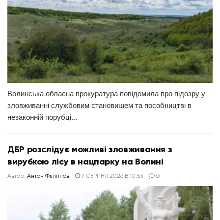
Волинська обласна прокуратура повідомила про підозру у
зловживанні службовим становищем та пособництві в
незаконній порубці...
ДБР розслідує можливі зловживання з
вирубкою лісу в нацпарку на Волині
Автор:
Антон Філіппов
7 СЕРПНЯ 2026 В 10:53
0