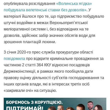
опублікувала розслідування
«Волинська ягідка»
побудувала велетенські ставки без дозволів»
. У
матеріалі йшлося про те, що підприємство побудувало
штучні водойми в межах Верхньоприп’ятської
меліоративної системи і, без відповідних на те
дозволів, здійснює забір значних обсягів води для
зрошення плантацій лохини.
3 січня 2020-го прес-служба прокуратури області
повідомила
про відкрите кримінальне провадження за
частиною 2 статті 364 ККУ відносно посадовців
Держекоінспекції, в рамках якого пообіцяла дати
правову оцінку діяльності суб’єктів господарювання та
інших органів влади, які в інтересах третіх осіб
«закривали очі» на ситуацію.