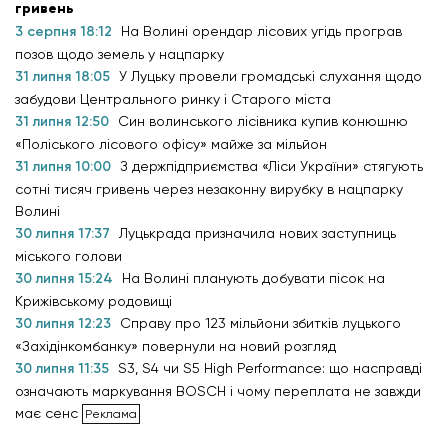
гривень
3 серпня 18:12
На Волині орендар лісових угідь програв
позов щодо земель у нацпарку
31 липня 18:05
У Луцьку провели громадські слухання щодо
забудови Центрального ринку і Старого міста
31 липня 12:50
Син волинського лісівника купив конюшню
«Поліського лісового офісу» майже за мільйон
31 липня 10:00
З держпідприємства «Ліси України» стягують
сотні тисяч гривень через незаконну вирубку в нацпарку
Волині
30 липня 17:37
Луцькрада призначила нових заступниць
міського голови
30 липня 15:24
На Волині планують добувати пісок на
Крижівському родовищі
30 липня 12:23
Справу про 123 мільйони збитків луцького
«Західінкомбанку» повернули на новий розгляд
30 липня 11:35
S3, S4 чи S5 High Performance: що насправді
означають маркування BOSCH і чому переплата не завжди
має сенс