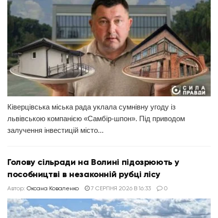
Ківерцівська міська рада уклала сумнівну угоду із
львівською компанією «Самбір-шпон». Під приводом
залучення інвестицій місто...
Голову сільради на Волині підозрюють у
пособництві в незаконній рубці лісу
Автор:
Оксана Коваленко
7 СЕРПНЯ 2026 В 16:33
0