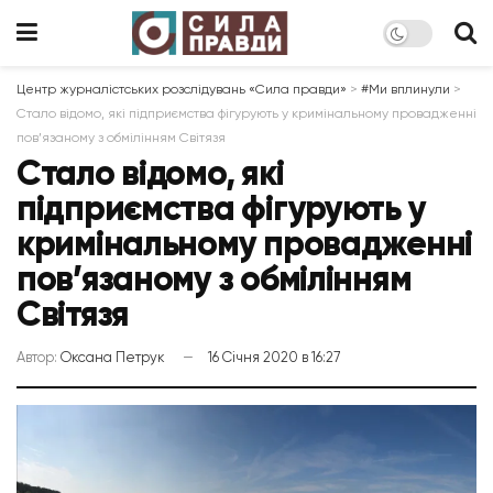
Центр журналістських розслідувань «Сила правди»
>
#Ми вплинули
>
Стало відомо, які підприємства фігурують у кримінальному провадженні
пов’язаному з обмілінням Світязя
Стало відомо, які
підприємства фігурують у
кримінальному провадженні
пов’язаному з обмілінням
Світязя
Автор:
Оксана Петрук
16 Січня 2020 в 16:27