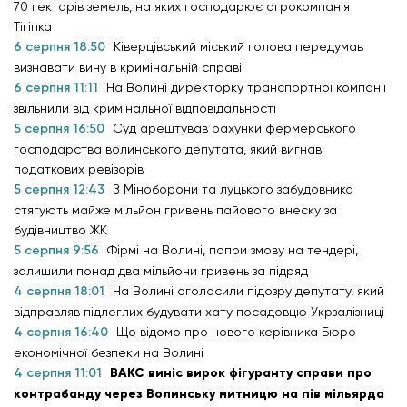
70 гектарів земель, на яких господарює агрокомпанія
Тігіпка
6 серпня 18:50
Ківерцівський міський голова передумав
визнавати вину в кримінальній справі
6 серпня 11:11
На Волині директорку транспортної компанії
звільнили від кримінальної відповідальності
5 серпня 16:50
Суд арештував рахунки фермерського
господарства волинського депутата, який вигнав
податкових ревізорів
5 серпня 12:43
З Міноборони та луцького забудовника
стягують майже мільйон гривень пайового внеску за
будівництво ЖК
5 серпня 9:56
Фірмі на Волині, попри змову на тендері,
залишили понад два мільйони гривень за підряд
4 серпня 18:01
На Волині оголосили підозру депутату, який
відправляв підлеглих будувати хату посадовцю Укрзалізниці
4 серпня 16:40
Що відомо про нового керівника Бюро
економічної безпеки на Волині
4 серпня 11:01
ВАКС виніс вирок фігуранту справи про
контрабанду через Волинську митницю на пів мільярда