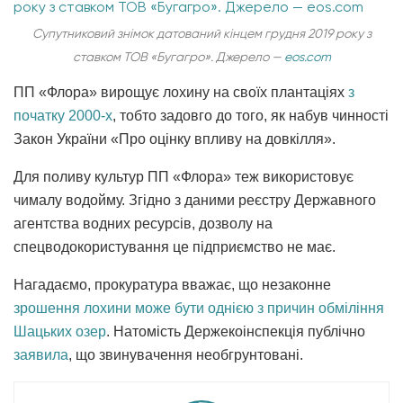
Супутниковий знімок датований кінцем грудня 2019 року з
ставком ТОВ «Бугагро». Джерело —
eos.com
ПП «Флора» вирощує лохину на своїх плантаціях
з
початку 2000-х
, тобто задовго до того, як набув чинності
Закон України «Про оцінку впливу на довкілля».
Для поливу культур ПП «Флора» теж використовує
чималу водойму. Згідно з даними реєстру Державного
агентства водних ресурсів, дозволу на
спецводокористування це підприємство не має.
Нагадаємо, прокуратура вважає, що незаконне
зрошення лохини може бути однією з причин обміління
Шацьких озер
. Натомість Держекоінспекція публічно
заявила
, що звинувачення необгрунтовані.