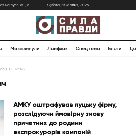
ся на публікацію
Субота, 8 Серпня, 2026
а
Ми вплинули
Лайфхак
Спецтема
Блоги
До
асія Тишкевич
ич
АМКУ оштрафував луцьку фірму,
розслідуючи ймовірну змову
причетних до родини
експрокурорів компаній