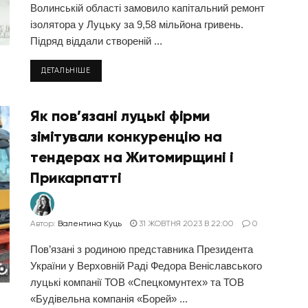
Волинській області замовило капітальний ремонт
ізолятора у Луцьку за 9,58 мільйона гривень.
Підряд віддали створеній ...
ДЕТАЛЬНІШЕ
Як пов’язані луцькі фірми
зімітували конкуренцію на
тендерах на Житомирщині і
Прикарпатті
Автор:
Валентина Куць
31 ЖОВТНЯ 2023 В 22:00
0
Пов’язані з родиною представника Президента
України у Верховній Раді Федора Веніславського
луцькі компанії ТОВ «Спецкомунтех» та ТОВ
«Будівельна компанія «Борей» ...