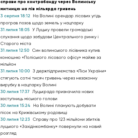
справи про контрабанду через Волинську
митницю на пів мільярда гривень
3 серпня 18:12
На Волині орендар лісових угідь
програв позов щодо земель у нацпарку
31 липня 18:05
У Луцьку провели громадські
слухання щодо забудови Центрального ринку і
Старого міста
31 липня 12:50
Син волинського лісівника купив
конюшню «Поліського лісового офісу» майже за
мільйон
31 липня 10:00
З держпідприємства «Ліси України»
стягують сотні тисяч гривень через незаконну
вирубку в нацпарку Волині
30 липня 17:37
Луцькрада призначила нових
заступниць міського голови
30 липня 15:24
На Волині планують добувати
пісок на Крижівському родовищі
30 липня 12:23
Справу про 123 мільйони збитків
луцького «Західінкомбанку» повернули на новий
розгляд