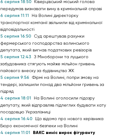
6 серпня 18:50
Ківерцівський міський голова
передумав визнавати вину в кримінальній справі
6 серпня 11:11
На Волині директорку
транспортної компанії звільнили від кримінальної
відповідальності
5 серпня 16:50
Суд арештував рахунки
фермерського господарства волинського
депутата, який вигнав податкових ревізорів
5 серпня 12:43
З Міноборони та луцького
забудовника стягують майже мільйон гривень
пайового внеску за будівництво ЖК
5 серпня 9:56
Фірмі на Волині, попри змову на
тендері, залишили понад два мільйони гривень за
підряд
4 серпня 18:01
На Волині оголосили підозру
депутату, який відправляв підлеглих будувати хату
посадовцю Укрзалізниці
4 серпня 16:40
Що відомо про нового керівника
Бюро економічної безпеки на Волині
4 серпня 11:01
ВАКС виніс вирок фігуранту