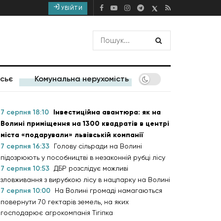
УВІЙТИ
сьє
Комунальна нерухомість
7 серпня 18:10
Інвестиційна авантюра: як на
Волині приміщення на 1300 квадратів в центрі
міста «подарували» львівській компанії
7 серпня 16:33
Голову сільради на Волині
підозрюють у пособництві в незаконній рубці лісу
7 серпня 10:53
ДБР розслідує можливі
зловживання з вирубкою лісу в нацпарку на Волині
7 серпня 10:00
На Волині громаді намагаються
повернути 70 гектарів земель, на яких
господарює агрокомпанія Тігіпка