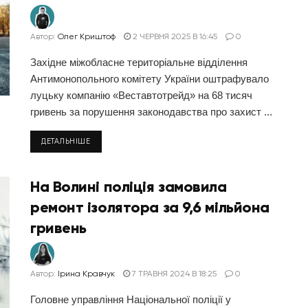
Автор:
Олег Криштоф
2 ЧЕРВНЯ 2025 В 16:45
0
Західне міжобласне територіальне відділення
Антимонопольного комітету України оштрафувало
луцьку компанію «Веставтотрейд» на 68 тисяч
гривень за порушення законодавства про захист ...
ДЕТАЛЬНІШЕ
На Волині поліція замовила
ремонт ізолятора за 9,6 мільйона
гривень
Автор:
Ірина Кравчук
7 ТРАВНЯ 2024 В 18:25
0
Головне управління Національної поліції у