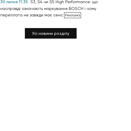
30 липня 11:35
S3, S4 чи S5 High Performance: що
насправді означають маркування BOSCH і чому
переплата не завжди має сенс
Усі новини розділу