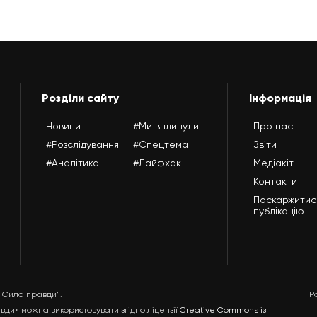
Розділи сайту
Інформація
Новини
#Ми вплинули
Про нас
#Розслідування
#Спецтема
Звіти
#Аналітика
#Лайфхак
Медіакіт
Контакти
Поскаржитис
публікацію
 "Сила правди".
Р
ди» можна використовувати згідно ліцензії
Creative Commons із