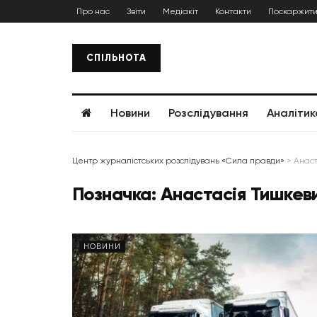
Про нас
Звіти
Медіакіт
Контакти
Поскаржити
СПІЛЬНОТА
Новини
Розслідування
Аналітик
Центр журналістських розслідувань «Сила правди»
>
Анаст
Позначка:
Анастасія Тишкев
НОВИНИ