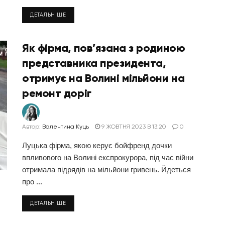
ДЕТАЛЬНІШЕ
Як фірма, пов’язана з родиною
представника президента,
отримує на Волині мільйони на
ремонт доріг
Автор:
Валентина Куць
9 ЖОВТНЯ 2023 В 13:20
0
Луцька фірма, якою керує бойфренд дочки
впливового на Волині експрокурора, під час війни
отримала підрядів на мільйони гривень. Йдеться
про ...
ДЕТАЛЬНІШЕ