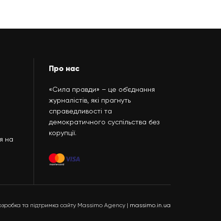
Про нас
«Сила правди» – це об’єднання
журналістів, які прагнуть
справедливості та
демократичного суспільства без
корупції.
я на
озробка та підтримка сайту Massimo Agency |
massimo.in.ua