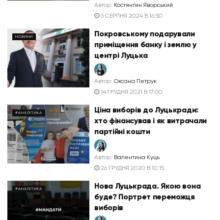
Автор:
Костянтин Яворський
6 СЕРПНЯ 2024 В 16:50
Покровському подарували
НОВИНИ
приміщення банку і землю у
центрі Луцька
Автор:
Оксана Петрук
14 ГРУДНЯ 2021 В 17:00
Ціна виборів до Луцькради:
#АНАЛІТИКА
хто фінансував і як витрачали
партійні кошти
Автор:
Валентина Куць
26 ГРУДНЯ 2020 В 10:15
Нова Луцькрада. Якою вона
#АНАЛІТИКА
буде? Портрет переможця
виборів