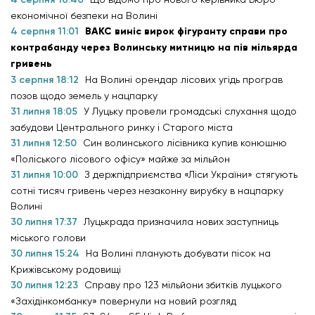
економічної безпеки на Волині
4 серпня 11:01
ВАКС виніс вирок фігуранту справи про
контрабанду через Волинську митницю на пів мільярда
гривень
3 серпня 18:12
На Волині орендар лісових угідь програв
позов щодо земель у нацпарку
31 липня 18:05
У Луцьку провели громадські слухання щодо
забудови Центрального ринку і Старого міста
31 липня 12:50
Син волинського лісівника купив конюшню
«Поліського лісового офісу» майже за мільйон
31 липня 10:00
З держпідприємства «Ліси України» стягують
сотні тисяч гривень через незаконну вирубку в нацпарку
Волині
30 липня 17:37
Луцькрада призначила нових заступниць
міського голови
30 липня 15:24
На Волині планують добувати пісок на
Крижівському родовищі
30 липня 12:23
Справу про 123 мільйони збитків луцького
«Західінкомбанку» повернули на новий розгляд