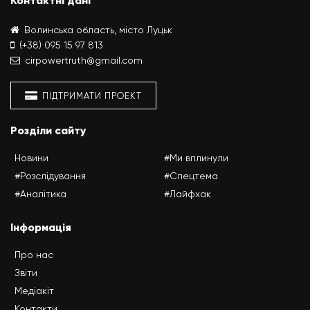
Контактні дані
Волинська область, місто Луцьк
(+38) 095 15 97 813
cirpowertruth@gmail.com
ПІДТРИМАТИ ПРОЕКТ
Розділи сайту
Новини
#Ми вплинули
#Розслідування
#Спецтема
#Аналітика
#Лайфхак
Інформація
Про нас
Звіти
Медіакіт
Контакти