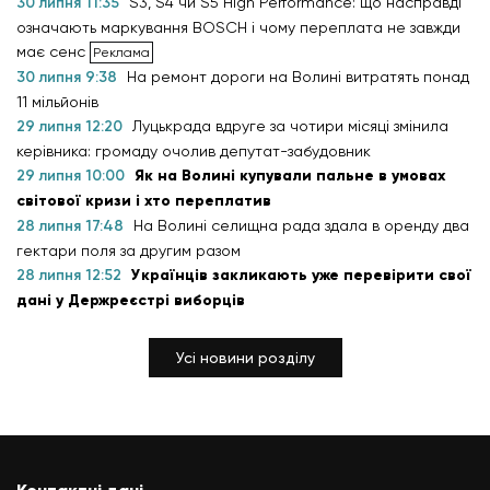
30 липня 11:35
S3, S4 чи S5 High Performance: що насправді
означають маркування BOSCH і чому переплата не завжди
має сенс
30 липня 9:38
На ремонт дороги на Волині витратять понад
11 мільйонів
29 липня 12:20
Луцькрада вдруге за чотири місяці змінила
керівника: громаду очолив депутат-забудовник
29 липня 10:00
Як на Волині купували пальне в умовах
світової кризи і хто переплатив
28 липня 17:48
На Волині селищна рада здала в оренду два
гектари поля за другим разом
28 липня 12:52
Українців закликають уже перевірити свої
дані у Держреєстрі виборців
Усі новини розділу