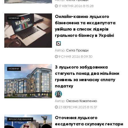
17 КВІТНЯ 2026 В 15:28
Онлайн-казино луцького
НОВИНИ
бізнесмена та ексдепутата
увійшло в список лідерів
грального бізнесу в Україні
Автор:
Сила Правди
9 СІЧНЯ 2026 В 09:30
З луцького забудовника
НОВИНИ
стягують понад два мільйони
гривень за невчасну сплату
податку
Автор:
Оксана Коваленко
23 ВЕРЕСНЯ 2025 В 15:37
Оточення луцького
#РОЗСЛІДУВАННЯ
ексдепутата скуповує гектари