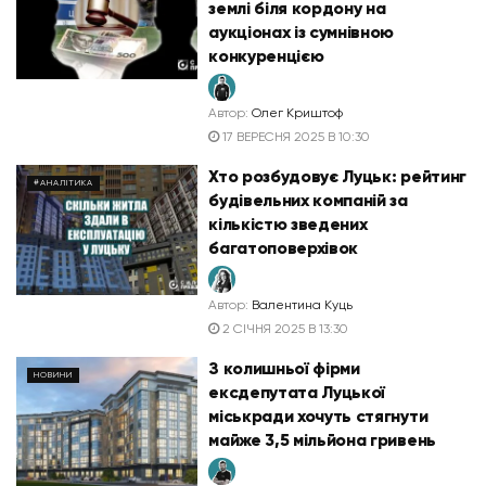
землі біля кордону на
аукціонах із сумнівною
конкуренцією
Автор:
Олег Криштоф
17 ВЕРЕСНЯ 2025 В 10:30
Хто розбудовує Луцьк: рейтинг
#АНАЛІТИКА
будівельних компаній за
кількістю зведених
багатоповерхівок
Автор:
Валентина Куць
2 СІЧНЯ 2025 В 13:30
З колишньої фірми
НОВИНИ
ексдепутата Луцької
міськради хочуть стягнути
майже 3,5 мільйона гривень