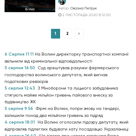
Автор:
Оксана Петрук
2 ЛИСТОПАДА 2020 В 12:00
1
2
6 Серпня 11:11
На Волині директорку транспортної компанії
звільнили від кримінальної відповідальності
5 серпня 16:50
Суд арештував рахунки фермерського
господарства волинського депутата, який вигнав
податкових ревізорів
5 серпня 12:43
З Міноборони та луцького забудовника
стягують майже мільйон гривень пайового внеску за
будівництво ЖК
5 серпня 9:56
Фірмі на Волині, попри змову на тендері,
залишили понад два мільйони гривень за підряд
4 серпня 18:01
На Волині оголосили підозру депутату, який
відправляв підлеглих будувати хату посадовцю Укрзалізниці
4 серпня 16:40
Що відомо про нового керівника Бюро