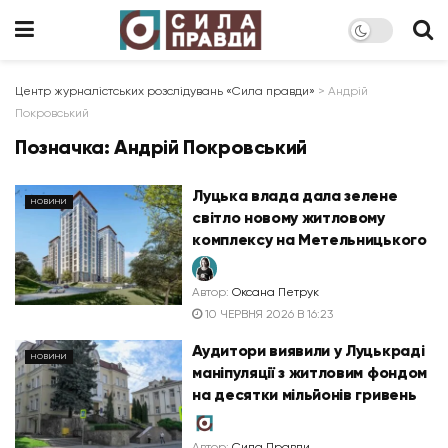
Центр журналістських розслідувань «Сила правди»
>
Андрій
Покровський
Позначка:
Андрій Покровський
Луцька влада дала зелене
НОВИНИ
світло новому житловому
комплексу на Метельницького
Автор:
Оксана Петрук
10 ЧЕРВНЯ 2026 В 16:23
Аудитори виявили у Луцькраді
НОВИНИ
маніпуляції з житловим фондом
на десятки мільйонів гривень
Автор:
Сила Правди