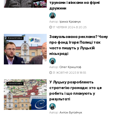
трунами і вінками на фірмі
дружини
Автор:
Ірина Кравчук
17 ЧЕРВНЯ 2024 В 20:25
Завуальована реклама? Чому
#АНАЛІТИКА
про фонд Ігоря Палиці так
часто пишуть у Луцькій
міськраді
Автор:
Олег Криштоф
31 ЖОВТНЯ 2023 В 18:55
У Луцьку розробляють
#АНАЛІТИКА
стратегію громади: хто це
робить і що планують у
результаті
Автор:
Антон Бугайчук