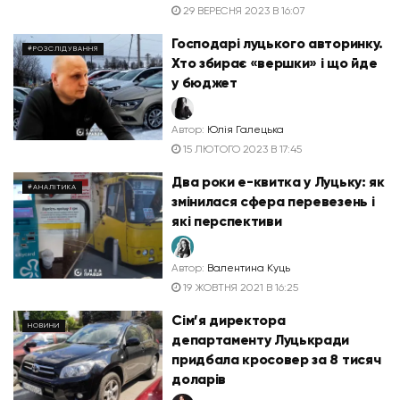
29 ВЕРЕСНЯ 2023 В 16:07
Господарі луцького авторинку.
#РОЗСЛІДУВАННЯ
Хто збирає «вершки» і що йде
у бюджет
Автор:
Юлія Галецька
15 ЛЮТОГО 2023 В 17:45
Два роки е-квитка у Луцьку: як
#АНАЛІТИКА
змінилася сфера перевезень і
які перспективи
Автор:
Валентина Куць
19 ЖОВТНЯ 2021 В 16:25
Сім’я директора
НОВИНИ
департаменту Луцькради
придбала кросовер за 8 тисяч
доларів