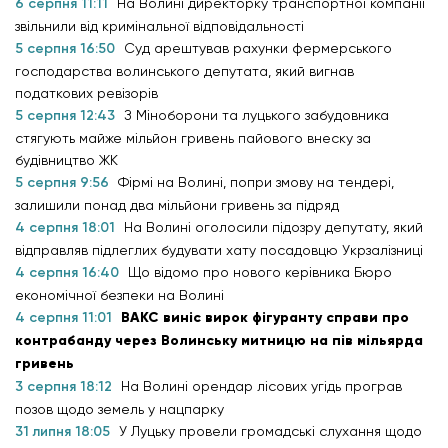
6 серпня 11:11
На Волині директорку транспортної компанії
звільнили від кримінальної відповідальності
5 серпня 16:50
Суд арештував рахунки фермерського
господарства волинського депутата, який вигнав
податкових ревізорів
5 серпня 12:43
З Міноборони та луцького забудовника
стягують майже мільйон гривень пайового внеску за
будівництво ЖК
5 серпня 9:56
Фірмі на Волині, попри змову на тендері,
залишили понад два мільйони гривень за підряд
4 серпня 18:01
На Волині оголосили підозру депутату, який
відправляв підлеглих будувати хату посадовцю Укрзалізниці
4 серпня 16:40
Що відомо про нового керівника Бюро
економічної безпеки на Волині
4 серпня 11:01
ВАКС виніс вирок фігуранту справи про
контрабанду через Волинську митницю на пів мільярда
гривень
3 серпня 18:12
На Волині орендар лісових угідь програв
позов щодо земель у нацпарку
31 липня 18:05
У Луцьку провели громадські слухання щодо