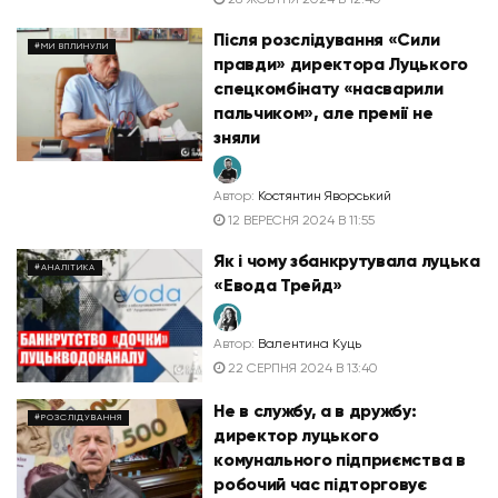
Після розслідування «Сили
#МИ ВПЛИНУЛИ
правди» директора Луцького
спецкомбінату «насварили
пальчиком», але премії не
зняли
Автор:
Костянтин Яворський
12 ВЕРЕСНЯ 2024 В 11:55
Як і чому збанкрутувала луцька
#АНАЛІТИКА
«Евода Трейд»
Автор:
Валентина Куць
22 СЕРПНЯ 2024 В 13:40
Не в службу, а в дружбу:
#РОЗСЛІДУВАННЯ
директор луцького
комунального підприємства в
робочий час підторговує