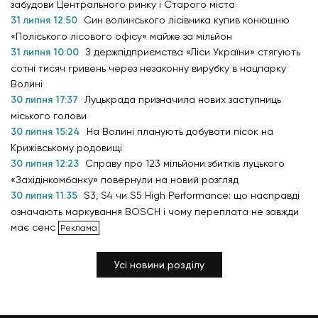
забудови Центрального ринку і Старого міста
31 липня 12:50
Син волинського лісівника купив конюшню
«Поліського лісового офісу» майже за мільйон
31 липня 10:00
З держпідприємства «Ліси України» стягують
сотні тисяч гривень через незаконну вирубку в нацпарку
Волині
30 липня 17:37
Луцькрада призначила нових заступниць
міського голови
30 липня 15:24
На Волині планують добувати пісок на
Крижівському родовищі
30 липня 12:23
Справу про 123 мільйони збитків луцького
«Західінкомбанку» повернули на новий розгляд
30 липня 11:35
S3, S4 чи S5 High Performance: що насправді
означають маркування BOSCH і чому переплата не завжди
має сенс
Усі новини розділу