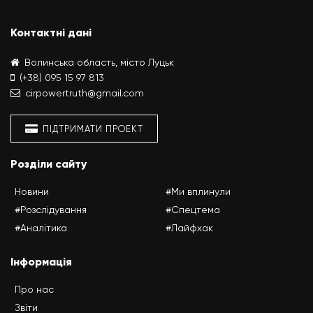
Контактні дані
Волинська область, місто Луцьк
(+38) 095 15 97 813
cirpowertruth@gmail.com
ПІДТРИМАТИ ПРОЕКТ
Розділи сайту
Новини
#Ми вплинули
#Розслідування
#Спецтема
#Аналітика
#Лайфхак
Інформація
Про нас
Звіти