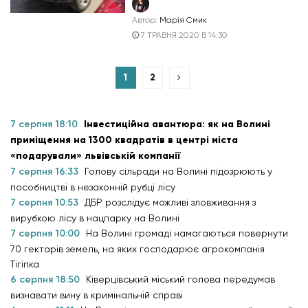
Автор:
Марія Смик
7 ТРАВНЯ 2020 В 14:30
1
2
7 серпня 18:10
Інвестиційна авантюра: як на Волині
приміщення на 1300 квадратів в центрі міста
«подарували» львівській компанії
7 серпня 16:33
Голову сільради на Волині підозрюють у
пособництві в незаконній рубці лісу
7 серпня 10:53
ДБР розслідує можливі зловживання з
вирубкою лісу в нацпарку на Волині
7 серпня 10:00
На Волині громаді намагаються повернути
70 гектарів земель, на яких господарює агрокомпанія
Тігіпка
6 серпня 18:50
Ківерцівський міський голова передумав
визнавати вину в кримінальній справі