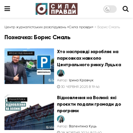
Центр журналістських розслідувань «Сила правди»
>
Борис Смаль
Позначка:
Борис Смаль
Хто насправді заробляє на
#РОЗСЛІДУВАННЯ
парковках навколо
Центрального ринку Луцька
Автор:
Ірина Кравчук
30 ЧЕРВНЯ 2025 В 19:46
Відновлення на Волині: які
#АНАЛІТИКА
проєкти подали громади до
програми
Автор:
Валентина Куць
28 ЖОВТНЯ 2024 В 12:40