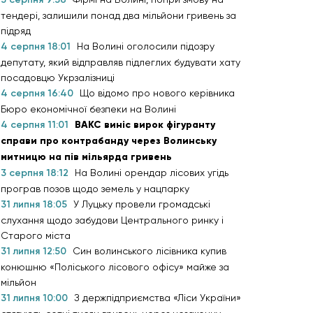
тендері, залишили понад два мільйони гривень за
підряд
4 серпня 18:01
На Волині оголосили підозру
депутату, який відправляв підлеглих будувати хату
посадовцю Укрзалізниці
4 серпня 16:40
Що відомо про нового керівника
Бюро економічної безпеки на Волині
4 серпня 11:01
ВАКС виніс вирок фігуранту
справи про контрабанду через Волинську
митницю на пів мільярда гривень
3 серпня 18:12
На Волині орендар лісових угідь
програв позов щодо земель у нацпарку
31 липня 18:05
У Луцьку провели громадські
слухання щодо забудови Центрального ринку і
Старого міста
31 липня 12:50
Син волинського лісівника купив
конюшню «Поліського лісового офісу» майже за
мільйон
31 липня 10:00
З держпідприємства «Ліси України»