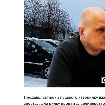
Продавці автівок з луцького авторинку вже
зростає, а на ринку процвітає
«
рейдерство