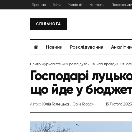
Про нас
Звіти
Медіакіт
Контакти
Поскаржити
СПІЛЬНОТА
Новини
Розслідування
Аналітик
Центр журналістських розслідувань «Сила правди»
>
#Розс
Господарі луцько
що йде у бюдже
Автор:
Юлія Галецька
,
Юрій Горбач
15 Лютого 2023 