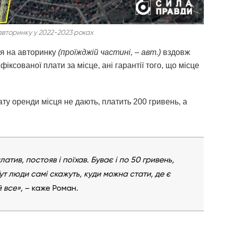
авторинку у 2022-2023 роках
ця на авторинку
(проїжджій частині, – авт.)
вздовж
іксованої плати за місце, ані гарантії того, що місце
ату оренди місця не дають, платить 200 гривень, а
атив, постояв і поїхав. Буває і по 50 гривень,
ут люди самі скажуть, куди можна стати, де є
 все»,
– каже Роман.