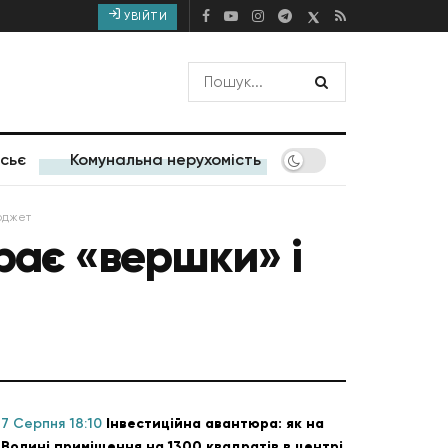
УВІЙТИ
сьє
Комунальна нерухомість
бюджет
ирає «вершки» і
7 Серпня 18:10
Інвестиційна авантюра: як на
Волині приміщення на 1300 квадратів в центрі