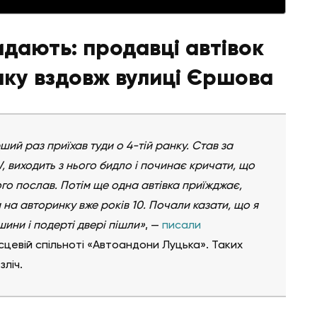
видають: продавці автівок
нку вздовж вулиці Єршова
ий раз приїхав туди о 4-тій ранку. Став за
, виходить з нього бидло і починає кричати, що
його послав. Потім ще одна автівка приїжджає,
 на авторинку вже років 10. Почали казати, що я
шини і подерті двері пішли»
, —
писали
ісцевій спільноті «Автоандони Луцька». Таких
ліч.