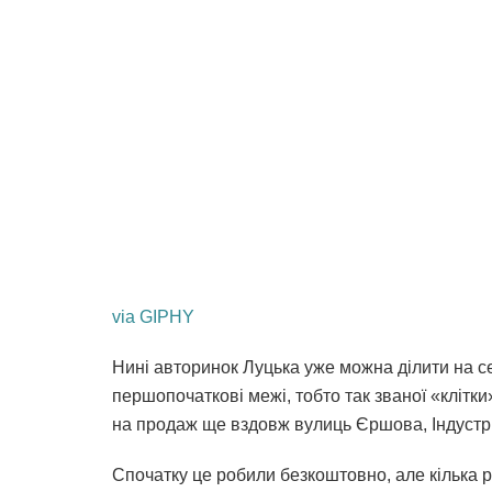
via GIPHY
Нині авторинок Луцька уже можна ділити на сек
першопочаткові межі, тобто так званої «клітк
на продаж ще вздовж вулиць Єршова, Індустр
Спочатку це робили безкоштовно, але кілька р