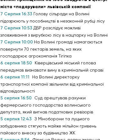
міста «подарували» львівській компанії
7 Серпня 16:33
Голову сільради на Волині
підозрюють у пособництві в незаконній рубці лісу
7 Серпня 10:53
ДБР розслідує можливі
зловживання з вирубкою лісу в нацпарку на Волині
7 Серпня 10:00
На Волині громаді намагаються
повернути 70 гектарів земель, на яких
господарює агрокомпанія Тігіпка
6 серпня 18:50
Ківерцівський міський голова
передумав визнавати вину в кримінальній справі
6 серпня 11:11
На Волині директорку
транспортної компанії звільнили від кримінальної
відповідальності
5 серпня 16:50
Суд арештував рахунки
фермерського господарства волинського
депутата, який вигнав податкових ревізорів
5 серпня 12:43
З Міноборони та луцького
забудовника стягують майже мільйон гривень
пайового внеску за будівництво ЖК
5 серпня 9:56
Фірмі на Волині, попри змову на