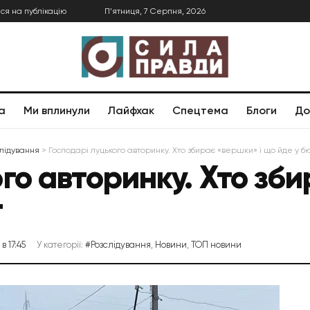
ся на публікацію
П’ятниця, 7 Серпня, 2026
а
Ми вплинули
Лайфхак
Спецтема
Блоги
До
лідування
>
Господарі луцького авторинку. Хто збирає «вершки» і що йде у 
го авторинку. Хто зб
т
в 17:45
У категорії:
#Розслідування
,
Новини
,
ТОП новини