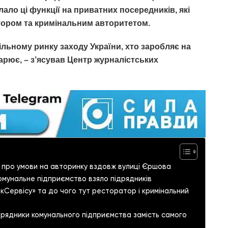
ало ці функції на приватних посередників, які
атором та кримінальним авторитетом.
льному ринку заходу України, хто заробляє на
арює, – з’ясував Центр журналістських
ок про умови на авторинку вздовж вулиці Єршова
комунальне підприємство взяло підрядників
кСервісу» та до чого тут ресторатор і кримінальний
дрядники комунального підприємства замість самого