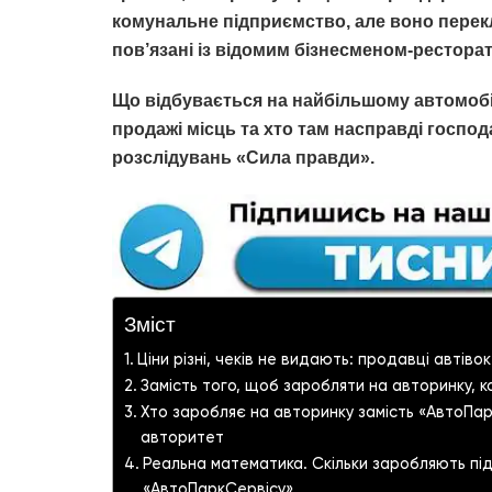
комунальне підприємство, але воно перекл
пов’язані із відомим бізнесменом-рестор
Що відбувається на найбільшому автомобі
продажі місць та хто там насправді господ
розслідувань «Сила правди».
Зміст
Ціни різні, чеків не видають: продавці автів
Замість того, щоб заробляти на авторинку, 
Хто заробляє на авторинку замість «АвтоПар
авторитет
Реальна математика. Скільки заробляють пі
«АвтоПаркСервісу»