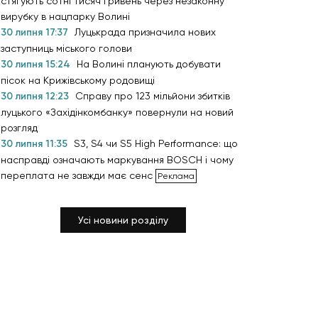
стягують сотні тисяч гривень через незаконну
вирубку в нацпарку Волині
30 липня 17:37
Луцькрада призначила нових
заступниць міського голови
30 липня 15:24
На Волині планують добувати
пісок на Крижівському родовищі
30 липня 12:23
Справу про 123 мільйони збитків
луцького «Західінкомбанку» повернули на новий
розгляд
30 липня 11:35
S3, S4 чи S5 High Performance: що
насправді означають маркування BOSCH і чому
переплата не завжди має сенс
Усі новини розділу