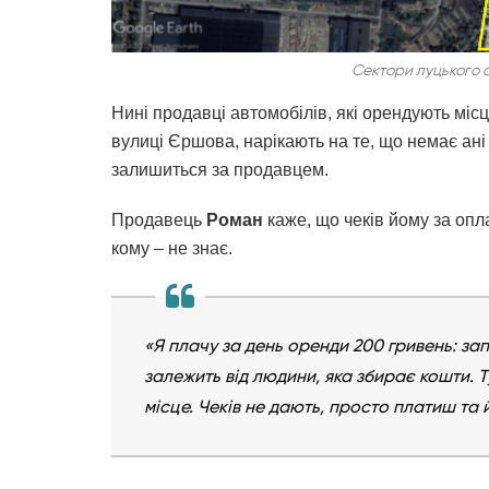
Сектори луцького 
Нині продавці автомобілів, які орендують міс
вулиці Єршова, нарікають на те, що немає ані ф
залишиться за продавцем.
Продавець
Роман
каже, що чеків йому за опл
кому – не знає.
«Я плачу за день оренди 200 гривень: запл
залежить від людини, яка збирає кошти. Т
місце. Чеків не дають, просто платиш та й