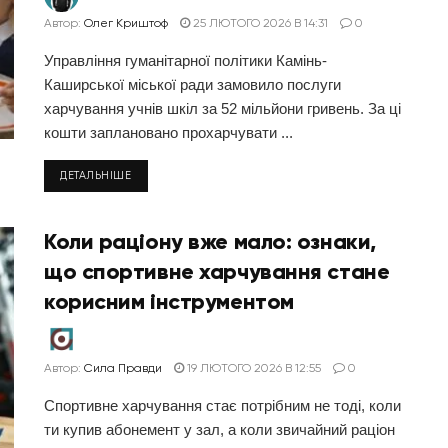
Автор:
Олег Криштоф
25 ЛЮТОГО 2026 В 14:31
0
Управління гуманітарної політики Камінь-
Каширської міської ради замовило послуги
харчування учнів шкіл за 52 мільйони гривень. За ці
кошти заплановано прохарчувати ...
ДЕТАЛЬНІШЕ
Коли раціону вже мало: ознаки,
що спортивне харчування стане
корисним інструментом
Автор:
Сила Правди
19 ЛЮТОГО 2026 В 12:55
0
Спортивне харчування стає потрібним не тоді, коли
ти купив абонемент у зал, а коли звичайний раціон