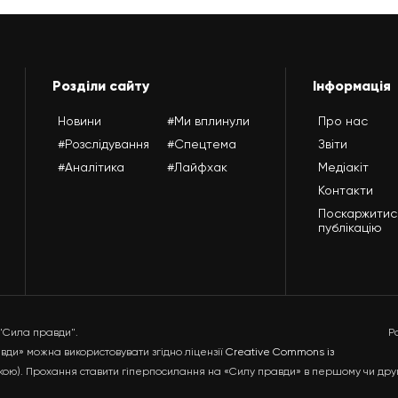
Розділи сайту
Інформація
Новини
#Ми вплинули
Про нас
#Розслідування
#Спецтема
Звіти
#Аналітика
#Лайфхак
Медіакіт
Контакти
Поскаржитис
публікацію
 "Сила правди".
Р
ди» можна використовувати згідно ліцензії
Creative Commons із
ькою). Прохання ставити гіперпосилання на «Силу правди» в першому чи дру