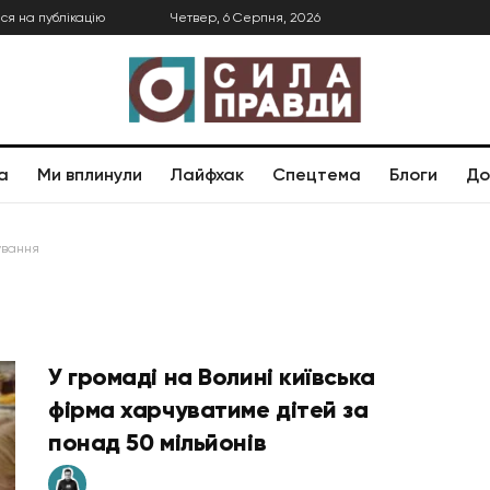
ся на публікацію
Четвер, 6 Серпня, 2026
а
Ми вплинули
Лайфхак
Спецтема
Блоги
До
ування
У громаді на Волині київська
фірма харчуватиме дітей за
понад 50 мільйонів