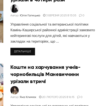
Автор:
Юлія Галецька
3 БЕРЕЗНЯ 2025 В 13:05
0
Управління соціальної та ветеранської політики
Камінь-Каширської районної адміністрації замовило
кейтерингові послуги для дітей, які навчаються у
закладах на територіях, що ...
ДЕТАЛЬНІШЕ
Кошти на харчування учнів-
чорнобильців Маневиччини
урізали втричі
Автор:
Яна Климюк
20 ЛЮТОГО 2025 В 16:15
0
Управління соціальної та ветеранської політики