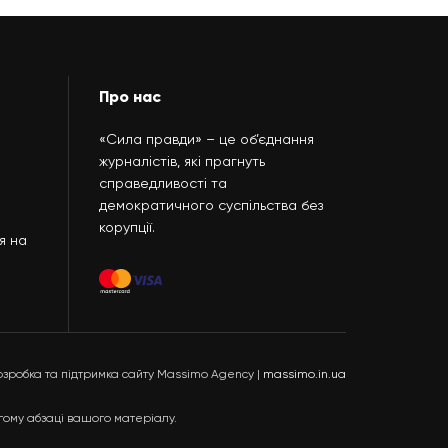
Про нас
«Сила правди» – це об’єднання
журналістів, які прагнуть
справедливості та
демократичного суспільства без
корупції.
я на
озробка та підтримка сайту Massimo Agency |
massimo.in.ua
гому абзаці вашого матеріалу.