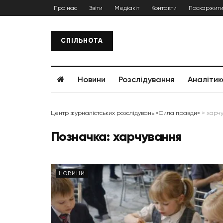
Про нас
Звіти
Медіакіт
Контакти
Поскаржити
СПІЛЬНОТА
Новини
Розслідування
Аналітик
Центр журналістських розслідувань «Сила правди»
>
харч
Позначка:
харчування
НОВИНИ