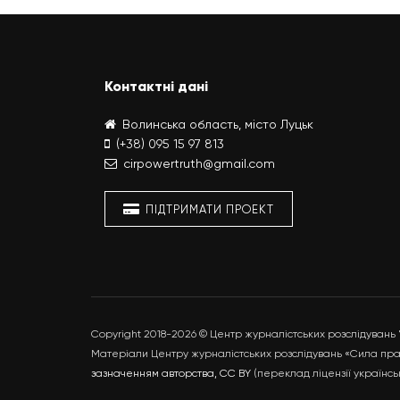
Контактні дані
Волинська область, місто Луцьк
(+38) 095 15 97 813
cirpowertruth@gmail.com
ПІДТРИМАТИ ПРОЕКТ
Copyright 2018-2026 © Центр журналістських розслідувань
Матеріали Центру журналістських розслідувань «Сила прав
зазначенням авторства, CC BY
(переклад ліцензії українс