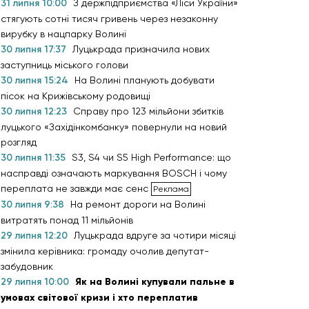
31 липня 10:00
З держпідприємства «Ліси України»
стягують сотні тисяч гривень через незаконну
вирубку в нацпарку Волині
30 липня 17:37
Луцькрада призначила нових
заступниць міського голови
30 липня 15:24
На Волині планують добувати
пісок на Крижівському родовищі
30 липня 12:23
Справу про 123 мільйони збитків
луцького «Західінкомбанку» повернули на новий
розгляд
30 липня 11:35
S3, S4 чи S5 High Performance: що
насправді означають маркування BOSCH і чому
переплата не завжди має сенс
30 липня 9:38
На ремонт дороги на Волині
витратять понад 11 мільйонів
29 липня 12:20
Луцькрада вдруге за чотири місяці
змінила керівника: громаду очолив депутат-
забудовник
29 липня 10:00
Як на Волині купували пальне в
умовах світової кризи і хто переплатив