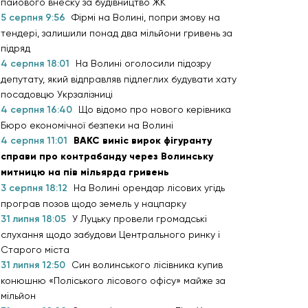
пайового внеску за будівництво ЖК
5 серпня 9:56
Фірмі на Волині, попри змову на
тендері, залишили понад два мільйони гривень за
підряд
4 серпня 18:01
На Волині оголосили підозру
депутату, який відправляв підлеглих будувати хату
посадовцю Укрзалізниці
4 серпня 16:40
Що відомо про нового керівника
Бюро економічної безпеки на Волині
4 серпня 11:01
ВАКС виніс вирок фігуранту
справи про контрабанду через Волинську
митницю на пів мільярда гривень
3 серпня 18:12
На Волині орендар лісових угідь
програв позов щодо земель у нацпарку
31 липня 18:05
У Луцьку провели громадські
слухання щодо забудови Центрального ринку і
Старого міста
31 липня 12:50
Син волинського лісівника купив
конюшню «Поліського лісового офісу» майже за
мільйон