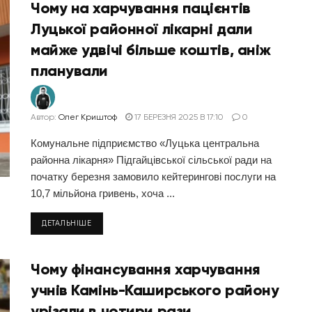
Чому на харчування пацієнтів
Луцької районної лікарні дали
майже удвічі більше коштів, аніж
планували
Автор:
Олег Криштоф
17 БЕРЕЗНЯ 2025 В 17:10
0
Комунальне підприємство «Луцька центральна
районна лікарня» Підгайцівської сільської ради на
початку березня замовило кейтерингові послуги на
10,7 мільйона гривень, хоча ...
ДЕТАЛЬНІШЕ
Чому фінансування харчування
учнів Камінь-Каширського району
урізали в чотири рази