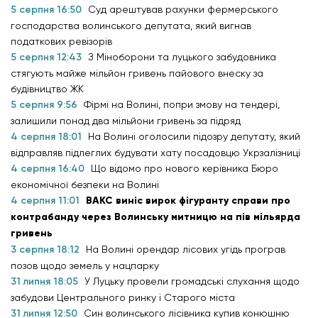
5 серпня 16:50
Суд арештував рахунки фермерського
господарства волинського депутата, який вигнав
податкових ревізорів
5 серпня 12:43
З Міноборони та луцького забудовника
стягують майже мільйон гривень пайового внеску за
будівництво ЖК
5 серпня 9:56
Фірмі на Волині, попри змову на тендері,
залишили понад два мільйони гривень за підряд
4 серпня 18:01
На Волині оголосили підозру депутату, який
відправляв підлеглих будувати хату посадовцю Укрзалізниці
4 серпня 16:40
Що відомо про нового керівника Бюро
економічної безпеки на Волині
4 серпня 11:01
ВАКС виніс вирок фігуранту справи про
контрабанду через Волинську митницю на пів мільярда
гривень
3 серпня 18:12
На Волині орендар лісових угідь програв
позов щодо земель у нацпарку
31 липня 18:05
У Луцьку провели громадські слухання щодо
забудови Центрального ринку і Старого міста
31 липня 12:50
Син волинського лісівника купив конюшню