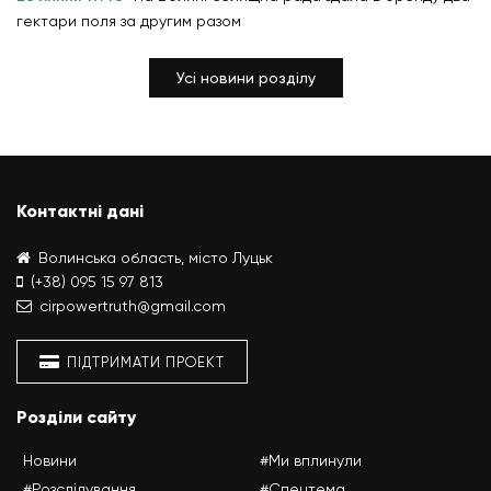
гектари поля за другим разом
Усі новини розділу
Контактні дані
Волинська область, місто Луцьк
(+38) 095 15 97 813
cirpowertruth@gmail.com
ПІДТРИМАТИ ПРОЕКТ
Розділи сайту
Новини
#Ми вплинули
#Розслідування
#Спецтема