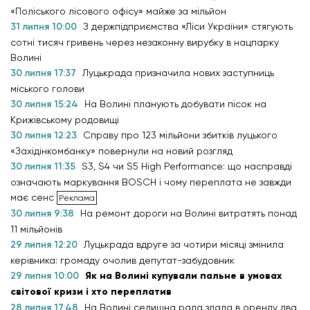
«Поліського лісового офісу» майже за мільйон
31 липня 10:00
З держпідприємства «Ліси України» стягують
сотні тисяч гривень через незаконну вирубку в нацпарку
Волині
30 липня 17:37
Луцькрада призначила нових заступниць
міського голови
30 липня 15:24
На Волині планують добувати пісок на
Крижівському родовищі
30 липня 12:23
Справу про 123 мільйони збитків луцького
«Західінкомбанку» повернули на новий розгляд
30 липня 11:35
S3, S4 чи S5 High Performance: що насправді
означають маркування BOSCH і чому переплата не завжди
має сенс
30 липня 9:38
На ремонт дороги на Волині витратять понад
11 мільйонів
29 липня 12:20
Луцькрада вдруге за чотири місяці змінила
керівника: громаду очолив депутат-забудовник
29 липня 10:00
Як на Волині купували пальне в умовах
світової кризи і хто переплатив
28 липня 17:48
На Волині селищна рада здала в оренду два