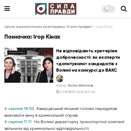
Центр журналістських розслідувань «Сила правди»
>
Ігор Кінах
Позначка:
Ігор Кінах
Не відповідають критеріям
#АНАЛІТИКА
доброчесності: як експерти
«допитували» кандидатів з
Волині на конкурсі до ВАКС
Автор:
Антон Філіппов
6 ТРАВНЯ 2026 В 11:40
6 серпня 18:50
Ківерцівський міський голова передумав
визнавати вину в кримінальній справі
6 серпня 11:11
На Волині директорку транспортної компанії
звільнили від кримінальної відповідальності