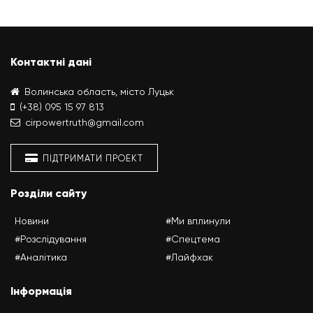
Контактні дані
Волинська область, місто Луцьк
(+38) 095 15 97 813
cirpowertruth@gmail.com
ПІДТРИМАТИ ПРОЕКТ
Розділи сайту
Новини
#Ми вплинули
#Розслідування
#Спецтема
#Аналітика
#Лайфхак
Інформація