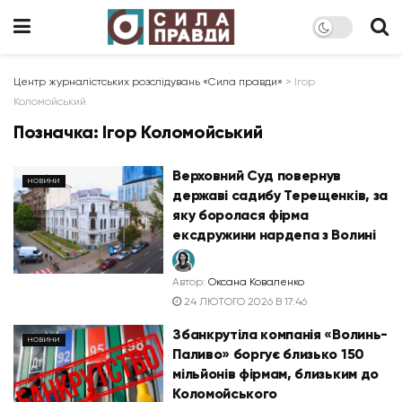
Центр журналістських розслідувань «Сила правди»
>
Ігор
Коломойський
Позначка:
Ігор Коломойський
Верховний Суд повернув
НОВИНИ
державі садибу Терещенків, за
яку боролася фірма
ексдружини нардепа з Волині
Автор:
Оксана Коваленко
24 ЛЮТОГО 2026 В 17:46
Збанкрутіла компанія «Волинь-
НОВИНИ
Паливо» боргує близько 150
мільйонів фірмам, близьким до
Коломойського