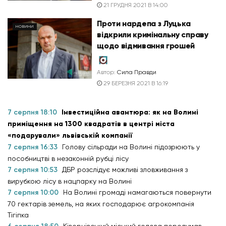
21 ГРУДНЯ 2021 В 14:00
Проти нардепа з Луцька
НОВИНИ
відкрили кримінальну справу
щодо відмивання грошей
Автор:
Сила Правди
29 БЕРЕЗНЯ 2021 В 16:19
7 серпня 18:10
Інвестиційна авантюра: як на Волині
приміщення на 1300 квадратів в центрі міста
«подарували» львівській компанії
7 серпня 16:33
Голову сільради на Волині підозрюють у
пособництві в незаконній рубці лісу
7 серпня 10:53
ДБР розслідує можливі зловживання з
вирубкою лісу в нацпарку на Волині
7 серпня 10:00
На Волині громаді намагаються повернути
70 гектарів земель, на яких господарює агрокомпанія
Тігіпка