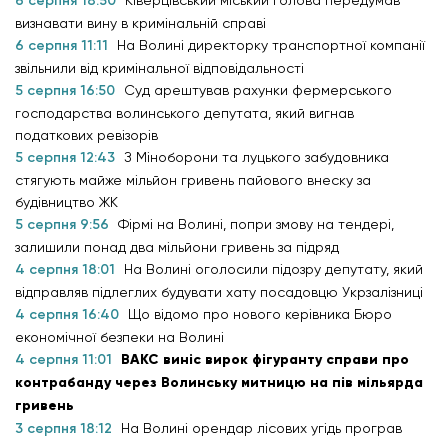
6 серпня 18:50
Ківерцівський міський голова передумав
визнавати вину в кримінальній справі
6 серпня 11:11
На Волині директорку транспортної компанії
звільнили від кримінальної відповідальності
5 серпня 16:50
Суд арештував рахунки фермерського
господарства волинського депутата, який вигнав
податкових ревізорів
5 серпня 12:43
З Міноборони та луцького забудовника
стягують майже мільйон гривень пайового внеску за
будівництво ЖК
5 серпня 9:56
Фірмі на Волині, попри змову на тендері,
залишили понад два мільйони гривень за підряд
4 серпня 18:01
На Волині оголосили підозру депутату, який
відправляв підлеглих будувати хату посадовцю Укрзалізниці
4 серпня 16:40
Що відомо про нового керівника Бюро
економічної безпеки на Волині
4 серпня 11:01
ВАКС виніс вирок фігуранту справи про
контрабанду через Волинську митницю на пів мільярда
гривень
3 серпня 18:12
На Волині орендар лісових угідь програв