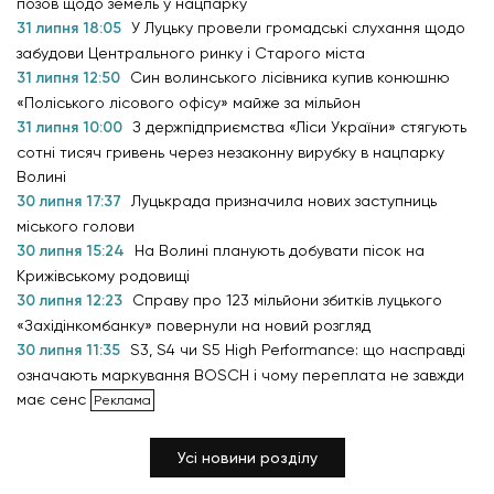
позов щодо земель у нацпарку
31 липня 18:05
У Луцьку провели громадські слухання щодо
забудови Центрального ринку і Старого міста
31 липня 12:50
Син волинського лісівника купив конюшню
«Поліського лісового офісу» майже за мільйон
31 липня 10:00
З держпідприємства «Ліси України» стягують
сотні тисяч гривень через незаконну вирубку в нацпарку
Волині
30 липня 17:37
Луцькрада призначила нових заступниць
міського голови
30 липня 15:24
На Волині планують добувати пісок на
Крижівському родовищі
30 липня 12:23
Справу про 123 мільйони збитків луцького
«Західінкомбанку» повернули на новий розгляд
30 липня 11:35
S3, S4 чи S5 High Performance: що насправді
означають маркування BOSCH і чому переплата не завжди
має сенс
Усі новини розділу