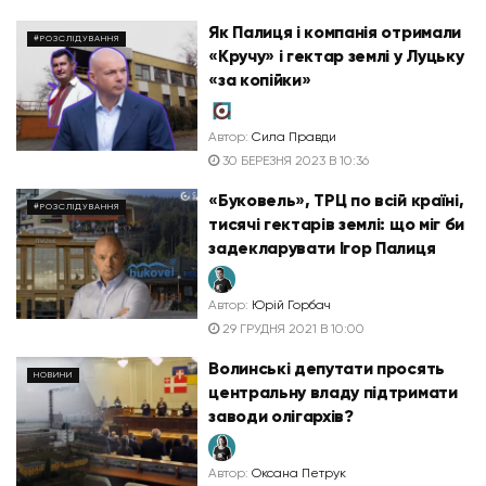
Як Палиця і компанія отримали
#РОЗСЛІДУВАННЯ
«Кручу» і гектар землі у Луцьку
«за копійки»
Автор:
Сила Правди
30 БЕРЕЗНЯ 2023 В 10:36
«Буковель», ТРЦ по всій країні,
#РОЗСЛІДУВАННЯ
тисячі гектарів землі: що міг би
задекларувати Ігор Палиця
Автор:
Юрій Горбач
29 ГРУДНЯ 2021 В 10:00
Волинські депутати просять
НОВИНИ
центральну владу підтримати
заводи олігархів?
Автор:
Оксана Петрук