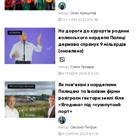
Автор:
Олег Криштоф
13 СІЧНЯ 2026 В 16:38
На дороги до курортів родини
НОВИНИ
волинського нардепа Палиці
держава спрямує 9 мільярдів
(оновлено)
Автор:
Сила Правди
9 ГРУДНЯ 2025 В 11:05
Як пов’язані з нардепами
#РОЗСЛІДУВАННЯ
Палицею та Івахівим фірми
розіграли гектари землі біля
«Ягодина» під «сухопутний
порт»
Автор:
Оксана Петрук
9 СЕРПНЯ 2023 В 11:15