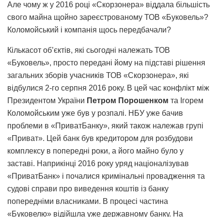
Але чому ж у 2016 році «Скорзонера» віддала більшість
свого майна щойно зареєстрованому ТОВ «Буковель»?
Коломойський і компанія щось передбачали?
Кількасот об’єктів, які сьогодні належать ТОВ
«Буковель», просто передані йому на підставі рішення
загальних зборів учасників ТОВ «Скорзонера», які
відбулися 2-го серпня 2016 року. В цей час конфлікт між
Президентом України
Петром Порошенком
та Ігорем
Коломойським уже був у розпалі. НБУ уже бачив
проблеми в «ПриватБанку», який також належав групі
«Приват». Цей банк був кредитором для розбудови
комплексу в попередні роки, а його майно було у
заставі. Наприкінці 2016 року уряд націоналізував
«ПриватБанк» і почалися кримінальні провадження та
судові справи про виведення коштів із банку
попередніми власниками. В процесі частина
«Буковелю» відійшла уже державному банку. На