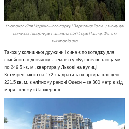
Хмарочос біля Маріїнського парку і Верховної Ради, у якому дві
величезні квартири належать сім’ї Ігоря Палиці. Фото із
wikimapia.org
Також у колишньої дружини і сина є по котеджу для
сімейного відпочинку з землею у «Буковелі» площами
по 249,5 кв. м., квартира у Львові на вулиці
Котляревського на 172 квадрати та квартира площею
221,5 кв. м. в елітному районі Одеси – за 300 метрів від
моря і пляжу «Ланжерон».