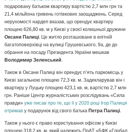
подаровану батьком квартиру вартістю 2,7 млн грн та
21,4 мільйона гривень готівкових заощаджень. Серед
нерухомості нардеп вказав, що орендує квартиру
площею 626,80 кв. м у Києві у своєї колишньої дружини
Оксани Палиці
. Це житло розташоване в елітній
багатоповерхівці на вулиці Грушевського, 9а, де до
обрання на посаду Президента України мешкав
Володимир Зеленський
.
Також в Оксани Палиці він орендує п’ять паркомісць у
Києві загальною площею 72,3 кв. м. Задекларував він і
квартиру у Луцьку площею 423,1 кв. м, вартістю 2,7 млн
грн. Раніше Центр журналістських розслідувань «Сила
правди»
уже писав про те, що її у 2020 році Ігор Палиця
отримав
у подарунок від свого батька
Петра Палиці
.
Також у нього є право користування офісом у Києві
площею 318,2 кв. м, який належить ПрАТ «БФК «Глобал