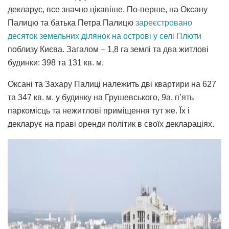
декларує, все значно цікавіше. По-перше, на Оксану
Палицю та батька Петра Палицю
зареєстровано
десяток земельних ділянок на острові у селі Плюти
поблизу Києва. Загалом – 1,8 га землі та два житлові
будинки: 398 та 131 кв. м.
Оксані та Захару Палиці належить дві квартири на 627
та 347 кв. м. у будинку на Грушевського, 9а, п’ять
паркомісць та нежитлові приміщення тут же. Їх і
декларує на праві оренди політик в своїх деклараціях.