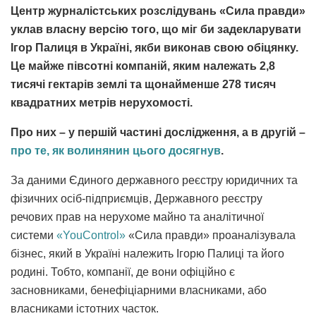
Центр журналістських розслідувань «Сила правди»
уклав власну версію того, що міг би задекларувати
Ігор Палиця в Україні, якби виконав свою обіцянку.
Це майже півсотні компаній, яким належать 2,8
тисячі гектарів землі та щонайменше 278 тисяч
квадратних метрів нерухомості.
Про них – у першій частині дослідження, а в другій –
про те, як волинянин цього досягнув
.
За даними Єдиного державного реєстру юридичних та
фізичних осіб-підприємців, Державного реєстру
речових прав на нерухоме майно та аналітичної
системи
«YouControl»
«Сила правди» проаналізувала
бізнес, який в Україні належить Ігорю Палиці та його
родині. Тобто, компанії, де вони офіційно є
засновниками, бенефіціарними власниками, або
власниками істотних часток.