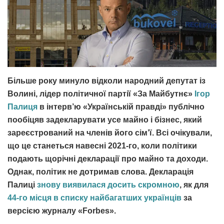
Більше року минуло відколи народний депутат із
Волині, лідер політичної партії «За Майбутнє»
Ігор
Палиця
в інтерв’ю «Українській правді» публічно
пообіцяв задекларувати усе майно і бізнес, який
зареєстрований на членів його сім’ї. Всі очікували,
що це станеться навесні 2021-го, коли політики
подають щорічні декларації про майно та доходи.
Однак, політик не дотримав слова. Декларація
Палиці
знову виявилася досить скромною
, як для
44-го місця в списку найбагатших українців
за
версією журналу «Forbes».