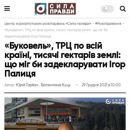
Центр журналістських розслідувань «Сила правди»
>
#Розслідування
>
«Буковель», ТРЦ по всій країні, тисячі гектарів землі: що міг би
задекларувати Ігор Палиця
«Буковель», ТРЦ по всій
країні, тисячі гектарів землі:
що міг би задекларувати Ігор
Палиця
Автор:
Юрій Горбач
,
Валентина Куць
29 Грудня 2021 в 10:00