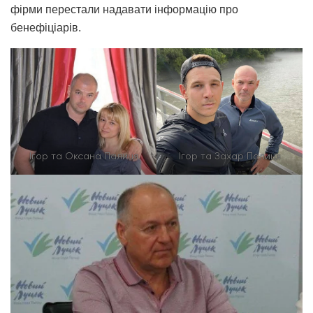
фірми перестали надавати інформацію про
бенефіціарів.
Ігор та Оксана Палиця
Ігор та Захар Палиця