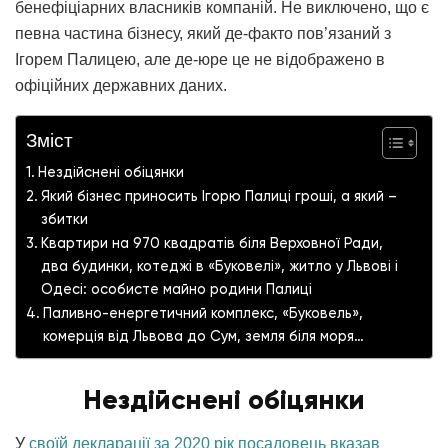
бенефіціарних власників компаній. Не виключено, що є
певна частина бізнесу, який де-факто пов’язаний з
Ігорем Палицею, але де-юре це не відображено в
офіційних державних даних.
Зміст
Нездійснені обіцянки
Який бізнес приносить Ігорю Палиці гроші, а який –
збитки
Квартири на 970 квадратів біля Верховної Ради,
два будинки, котеджі в «Буковелі», житло у Львові і
Одесі: особисте майно родини Палиці
Паливно-енергетичний комплекс, «Буковель»,
комерція від Львова до Сум, земля біля моря…
Нездійснені обіцянки
У
своїй декларації за 2020 рік посадовець вказав