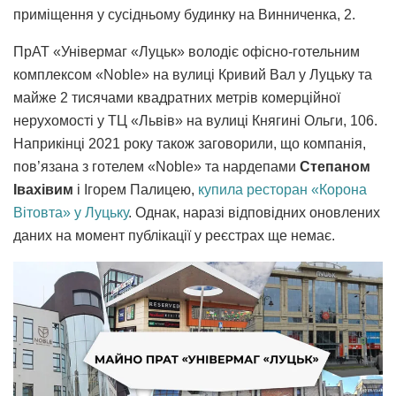
приміщення у сусідньому будинку на Винниченка, 2.
ПрАТ «Універмаг «Луцьк» володіє офісно-готельним
комплексом «Noble» на вулиці Кривий Вал у Луцьку та
майже 2 тисячами квадратних метрів комерційної
нерухомості у ТЦ «Львів» на вулиці Княгині Ольги, 106.
Наприкінці 2021 року також заговорили, що компанія,
пов’язана з готелем «Noble» та нардепами
Степаном
Івахівим
і Ігорем Палицею,
купила ресторан «Корона
Вітовта» у Луцьку
. Однак, наразі відповідних оновлених
даних на момент публікації у реєстрах ще немає.