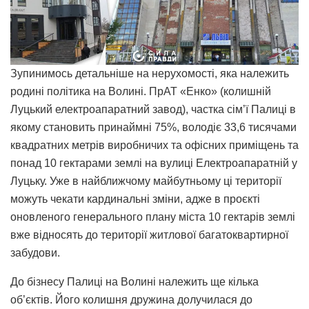
Зупинимось детальніше на нерухомості, яка належить
родині політика на Волині. ПрАТ «Енко» (колишній
Луцький електроапаратний завод), частка сім’ї Палиці в
якому становить принаймні 75%, володіє 33,6 тисячами
квадратних метрів виробничих та офісних приміщень та
понад 10 гектарами землі на вулиці Електроапаратній у
Луцьку. Уже в найближчому майбутньому ці території
можуть чекати кардинальні зміни, адже в проєкті
оновленого генерального плану міста 10 гектарів землі
вже відносять до території житлової багатоквартирної
забудови.
До бізнесу Палиці на Волині належить ще кілька
об’єктів. Його колишня дружина долучилася до