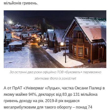
мільйонів гривень.
За останні два роки офіційно ТОВ «Буковель» переважно
збиткове. Фото із zaxid.net
А от ПрАТ «Універмаг «Луцьк», частка Оксани Палиці в
якому майже 94%, декларує від 83 до 131 мільйона
гривень доходу на рік. 2019-й рік видався
мегаприбутковим для такого обороту – понад 74