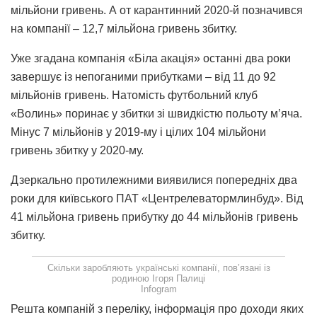
мільйони гривень. А от карантинний 2020-й позначився
на компанії – 12,7 мільйона гривень збитку.
Уже згадана компанія «Біла акація» останні два роки
завершує із непоганими прибутками – від 11 до 92
мільйонів гривень. Натомість футбольний клуб
«Волинь» поринає у збитки зі швидкістю польоту м’яча.
Мінус 7 мільйонів у 2019-му і цілих 104 мільйони
гривень збитку у 2020-му.
Дзеркально протилежними виявилися попередніх два
роки для київського ПАТ «Центрелеватормлинбуд». Від
41 мільйона гривень прибутку до 44 мільйонів гривень
збитку.
Скільки заробляють українські компанії, пов’язані із
родиною Ігоря Палиці
Infogram
Решта компаній з переліку, інформація про доходи яких