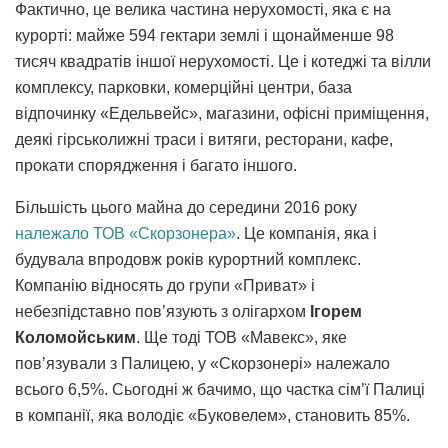
Фактично, це велика частина нерухомості, яка є на
курорті: майже 594 гектари землі і щонайменше 98
тисяч квадратів іншої нерухомості. Це і котеджі та вілли
комплексу, парковки, комерційні центри, база
відпочинку «Едельвейс», магазини, офісні приміщення,
деякі гірськолижні траси і витяги, ресторани, кафе,
прокати спорядження і багато іншого.
Більшість цього майна до середини 2016 року
належало ТОВ «Скорзонера»
. Це компанія, яка і
будувала впродовж років курортний комплекс.
Компанію відносять до групи «Приват» і
небезпідставно пов’язують з олігархом
Ігорем
Коломойським
. Ще тоді ТОВ «Мавекс», яке
пов’язували з Палицею, у «Скорзонері» належало
всього 6,5%. Сьогодні ж бачимо, що частка сім’ї Палиці
в компанії, яка володіє «Буковелем», становить 85%.