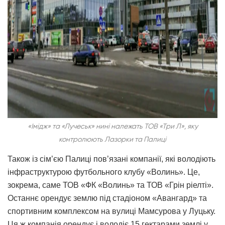
«Імідж» та «Лучеськ» нині належать ТОВ «Три Л», яку
контролюють Лазорки та Палиці
Також із сім’єю Палиці пов’язані компанії, які володіють
інфраструктурою футбольного клубу «Волинь». Це,
зокрема, саме ТОВ «ФК «Волинь» та ТОВ «Грін ріелті».
Останнє орендує землю під стадіоном «Авангард» та
спортивним комплексом на вулиці Мамсурова у Луцьку.
Ця ж компанія орендує і володіє 15 гектарами землі у