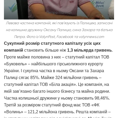
Петро Палиця
Левова частина компаній, які пов’язують із Палицею, записані
на колишню дружину Оксану Палицю, сина Захара та батька
Петра. Фото із VolynPost, Facebook та volynnews.com
Сукупний розмір статутного капіталу усіх цих
компаній
становить більше ніж
1,3 мільярда гривень
.
Проте майже половина з них – статутний капітал ТОВ
«Буковель» – найбільшого гірськолижного курорту
України. І сукупна частка в ньому Оксани та Захара
Палиці сягає 85%. Майже 324 мільйони гривень –
статутний капітал ТОВ «Біла акація». Це компанія, на
якій зав’язано багато іншого бізнесу та майна родини.
Частка колишньої дружини у ньому становить 98,46%.
Третій за розміром статутний фонд має ТОВ «ФК
«Волинь» – 121,2 мільйона гривень. Решта компаній –