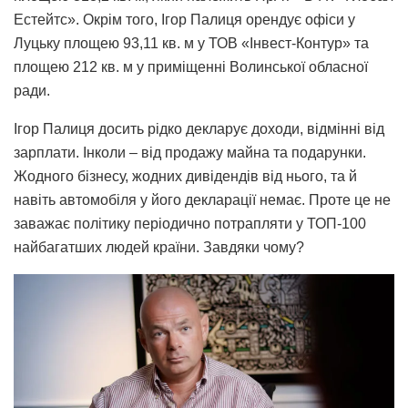
Естейтс». Окрім того, Ігор Палиця орендує офіси у
Луцьку площею 93,11 кв. м у ТОВ «Інвест-Контур» та
площею 212 кв. м у приміщенні Волинської обласної
ради.
Ігор Палиця досить рідко декларує доходи, відмінні від
зарплати. Інколи – від продажу майна та подарунки.
Жодного бізнесу, жодних дивідендів від нього, та й
навіть автомобіля у його декларації немає. Проте це не
заважає політику періодично потрапляти у ТОП-100
найбагатших людей країни. Завдяки чому?