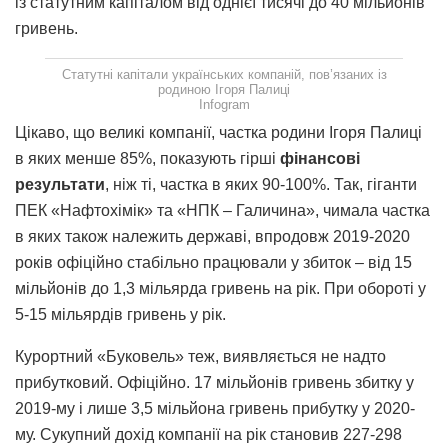
із статутним капіталом від однієї тисячі до 40 мільйонів
гривень.
Статутні капітали українських компаній, пов’язаних із
родиною Ігоря Палиці
Infogram
Цікаво, що великі компанії, частка родини Ігоря Палиці
в яких менше 85%, показують гірші
фінансові
результати
, ніж ті, частка в яких 90-100%. Так, гіганти
ПЕК «Нафтохімік» та «НПК – Галичина», чимала частка
в яких також належить державі, впродовж 2019-2020
років офіційно стабільно працювали у збиток – від 15
мільйонів до 1,3 мільярда гривень на рік. При обороті у
5-15 мільярдів гривень у рік.
Курортний «Буковель» теж, виявляється не надто
прибутковий. Офіційно. 17 мільйонів гривень збитку у
2019-му і лише 3,5 мільйона гривень прибутку у 2020-
му. Сукупний дохід компанії на рік становив 227-298