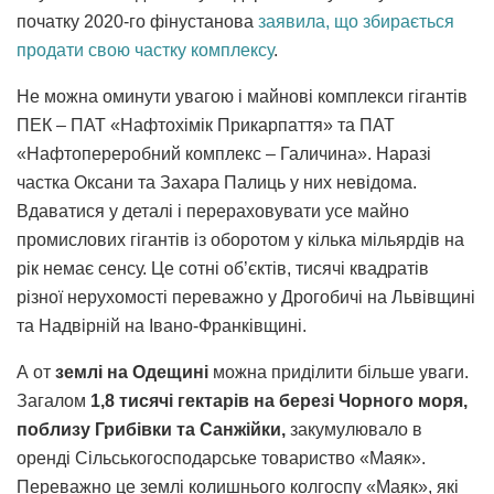
початку 2020-го фінустанова
заявила, що збирається
продати свою частку комплексу
.
Не можна оминути увагою і майнові комплекси гігантів
ПЕК – ПАТ «Нафтохімік Прикарпаття» та ПАТ
«Нафтопереробний комплекс – Галичина». Наразі
частка Оксани та Захара Палиць у них невідома.
Вдаватися у деталі і перераховувати усе майно
промислових гігантів із оборотом у кілька мільярдів на
рік немає сенсу. Це сотні об’єктів, тисячі квадратів
різної нерухомості переважно у Дрогобичі на Львівщині
та Надвірній на Івано-Франківщині.
А от
землі на Одещині
можна приділити більше уваги.
Загалом
1,8 тисячі гектарів на березі Чорного моря,
поблизу Грибівки та Санжійки,
закумулювало в
оренді Сільськогосподарське товариство «Маяк».
Переважно це землі колишнього колгоспу «Маяк», які