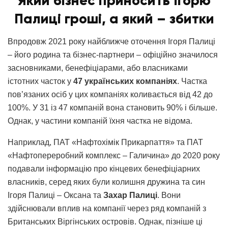
Який бізнес приносить Ігорю
Палиці гроші, а який – збитки
Впродовж 2021 року найближче оточення Ігоря Палиці
– його родина та бізнес-партнери – офіційно значилося
засновниками, бенефіціарами, або власниками
істотних часток у
47 українських компаніях
. Частка
пов’язаних осіб у цих компаніях коливається від 42 до
100%. У 31 із 47 компаній вона становить 90% і більше.
Однак, у частини компаній їхня частка не відома.
Наприклад, ПАТ «Нафтохімік Прикарпаття» та ПАТ
«Нафтопереробний комплекс – Галичина» до 2020 року
подавали інформацію про кінцевих бенефіціарних
власників, серед яких були колишня дружина та син
Ігоря Палиці – Оксана та
Захар Палиці
. Вони
здійснювали вплив на компанії через ряд компаній з
Британських Віргінських островів. Однак, пізніше ці