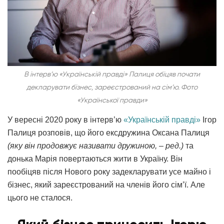
В інтерв’ю «Українській правді» Палиця обіцяв почати
декларувати бізнес, зареєстрований на сім’ю. Фото
«Української правди»
У вересні 2020 року в інтерв’ю
«Українській правді»
Ігор
Палиця розповів, що його ексдружина Оксана Палиця
(яку він продовжує називати дружиною, – ред.)
та
донька Марія повертаються жити в Україну. Він
пообіцяв після Нового року задекларувати усе майно і
бізнес, який зареєстрований на членів його сім’ї. Але
цього не сталося.