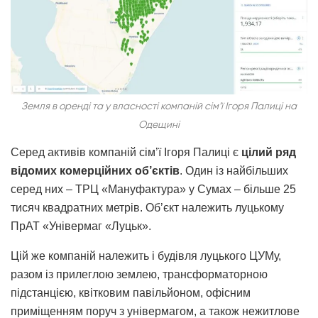
Земля в оренді та у власності компаній сім’ї Ігоря Палиці на
Одещині
Серед активів компаній сім’ї Ігоря Палиці є
цілий ряд
відомих комерційних об’єктів
. Один із найбільших
серед них – ТРЦ «Мануфактура» у Сумах – більше 25
тисяч квадратних метрів. Об’єкт належить луцькому
ПрАТ «Універмаг «Луцьк».
Цій же компаній належить і будівля луцького ЦУМу,
разом із прилеглою землею, трансформаторною
підстанцією, квітковим павільйоном, офісним
приміщенням поруч з універмагом, а також нежитлове