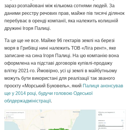
зараз розпайовані між кількома сотнями людей. За
даними реєстру речових прав, майже пів тисячі ділянок
перебуває в оренді компанії, яка належить колишній
дружині Ігоря Палиці.
Та це ще не все. Майже 96 гектарів землі на березі
моря в Грибівці нині належить ТОВ «Ліга рент», яке
записане на сина Ігоря Палиці. На цю компанію вона
оформлена на підставі договорів купівлі-продажу
влітку 2021-го. Ймовірно, усі ці землі в майбутньому
можуть бути використані для реалізації так званого
проєкту «Морський Буковель», який
Палиця анонсував
ще у 2014 році, будучи головою Одеської
облдержадміністрації
.