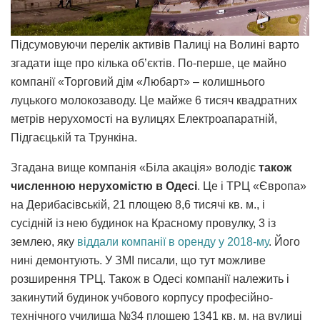
Підсумовуючи перелік активів Палиці на Волині варто
згадати іще про кілька об’єктів. По-перше, це майно
компанії «Торговий дім «Любарт» – колишнього
луцького молокозаводу. Це майже 6 тисяч квадратних
метрів нерухомості на вулицях Електроапаратній,
Підгаєцькій та Трункіна.
Згадана вище компанія «Біла акація» володіє
також
численною нерухомістю в Одесі
. Це і ТРЦ «Європа»
на Дерибасівській, 21 площею 8,6 тисячі кв. м., і
сусідній із нею будинок на Красному провулку, 3 із
землею, яку
віддали компанії в оренду у 2018-му
. Його
нині демонтують. У ЗМІ писали, що тут можливе
розширення ТРЦ. Також в Одесі компанії належить і
закинутий будинок учбового корпусу професійно-
технічного училища №34 площею 1341 кв. м. на вулиці