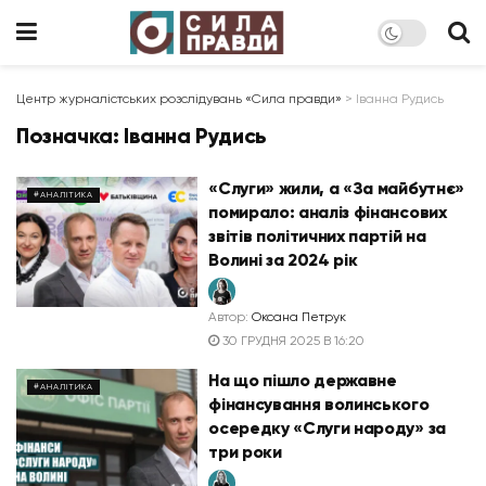
Центр журналістських розслідувань «Сила правди»
>
Іванна Рудись
Позначка:
Іванна Рудись
«Слуги» жили, а «За майбутнє»
#АНАЛІТИКА
помирало: аналіз фінансових
звітів політичних партій на
Волині за 2024 рік
Автор:
Оксана Петрук
30 ГРУДНЯ 2025 В 16:20
На що пішло державне
#АНАЛІТИКА
фінансування волинського
осередку «Слуги народу» за
три роки