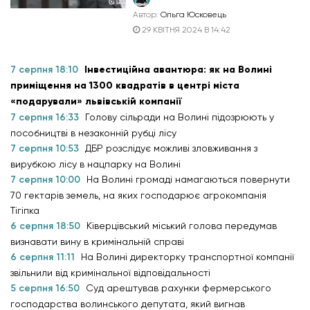
Автор:
Ольга Юсковець
29 КВІТНЯ 2024 В 14:42
7 серпня 18:10
Інвестиційна авантюра: як на Волині
приміщення на 1300 квадратів в центрі міста
«подарували» львівській компанії
7 серпня 16:33
Голову сільради на Волині підозрюють у
пособництві в незаконній рубці лісу
7 серпня 10:53
ДБР розслідує можливі зловживання з
вирубкою лісу в нацпарку на Волині
7 серпня 10:00
На Волині громаді намагаються повернути
70 гектарів земель, на яких господарює агрокомпанія
Тігіпка
6 серпня 18:50
Ківерцівський міський голова передумав
визнавати вину в кримінальній справі
6 серпня 11:11
На Волині директорку транспортної компанії
звільнили від кримінальної відповідальності
5 серпня 16:50
Суд арештував рахунки фермерського
господарства волинського депутата, який вигнав