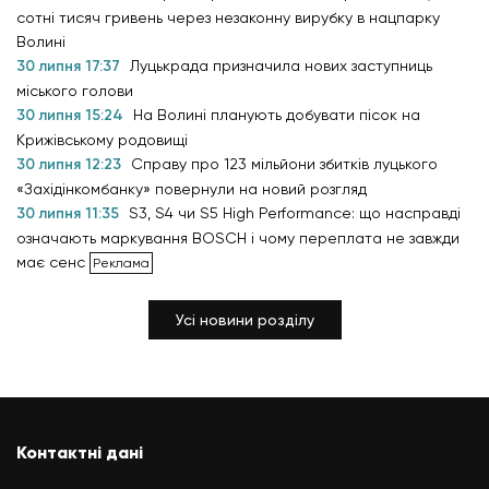
сотні тисяч гривень через незаконну вирубку в нацпарку
Волині
30 липня 17:37
Луцькрада призначила нових заступниць
міського голови
30 липня 15:24
На Волині планують добувати пісок на
Крижівському родовищі
30 липня 12:23
Справу про 123 мільйони збитків луцького
«Західінкомбанку» повернули на новий розгляд
30 липня 11:35
S3, S4 чи S5 High Performance: що насправді
означають маркування BOSCH і чому переплата не завжди
має сенс
Усі новини розділу
Контактні дані