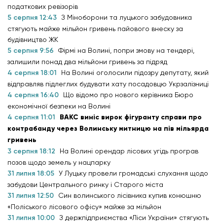
податкових ревізорів
5 серпня 12:43
З Міноборони та луцького забудовника
стягують майже мільйон гривень пайового внеску за
будівництво ЖК
5 серпня 9:56
Фірмі на Волині, попри змову на тендері,
залишили понад два мільйони гривень за підряд
4 серпня 18:01
На Волині оголосили підозру депутату, який
відправляв підлеглих будувати хату посадовцю Укрзалізниці
4 серпня 16:40
Що відомо про нового керівника Бюро
економічної безпеки на Волині
4 серпня 11:01
ВАКС виніс вирок фігуранту справи про
контрабанду через Волинську митницю на пів мільярда
гривень
3 серпня 18:12
На Волині орендар лісових угідь програв
позов щодо земель у нацпарку
31 липня 18:05
У Луцьку провели громадські слухання щодо
забудови Центрального ринку і Старого міста
31 липня 12:50
Син волинського лісівника купив конюшню
«Поліського лісового офісу» майже за мільйон
31 липня 10:00
З держпідприємства «Ліси України» стягують