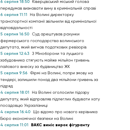
6 серпня 18:50
Ківерцівський міський голова
передумав визнавати вину в кримінальній справі
6 серпня 11:11
На Волині директорку
транспортної компанії звільнили від кримінальної
відповідальності
5 серпня 16:50
Суд арештував рахунки
фермерського господарства волинського
депутата, який вигнав податкових ревізорів
5 серпня 12:43
З Міноборони та луцького
забудовника стягують майже мільйон гривень
пайового внеску за будівництво ЖК
5 серпня 9:56
Фірмі на Волині, попри змову на
тендері, залишили понад два мільйони гривень за
підряд
4 серпня 18:01
На Волині оголосили підозру
депутату, який відправляв підлеглих будувати хату
посадовцю Укрзалізниці
4 серпня 16:40
Що відомо про нового керівника
Бюро економічної безпеки на Волині
4 серпня 11:01
ВАКС виніс вирок фігуранту