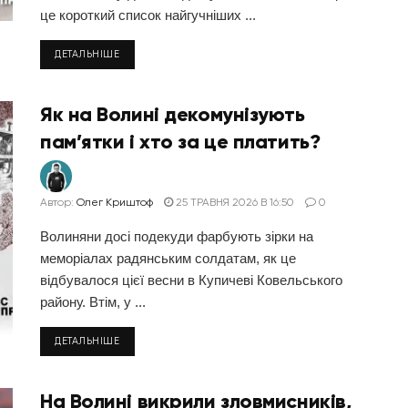
це короткий список найгучніших ...
ДЕТАЛЬНІШЕ
Як на Волині декомунізують
пам’ятки і хто за це платить?
Автор:
Олег Криштоф
25 ТРАВНЯ 2026 В 16:50
0
Волиняни досі подекуди фарбують зірки на
меморіалах радянським солдатам, як це
відбувалося цієї весни в Купичеві Ковельського
району. Втім, у ...
ДЕТАЛЬНІШЕ
На Волині викрили зловмисників,