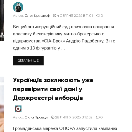
Автор:
Олег Криштоф
4 СЕРПНЯ 2026 В 11:01
0
Вищий антикорупційний суд призначив покарання
власнику й екскерівнику митно-брокерського
підприємства «СІА-Брок» Андрію Радобенку. Він є
одним з 13 фігурантів у ...
ДЕТАЛЬНІШЕ
Українців закликають уже
перевірити свої дані у
Держреєстрі виборців
Автор:
Сила Правди
28 ЛИПНЯ 2026 В 12:52
0
Громадянська мережа ОПОРА запустила кампанію