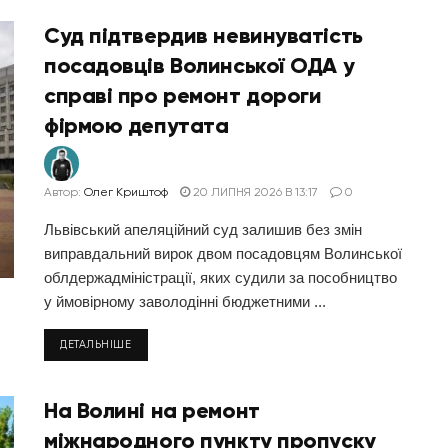
Суд підтвердив невинуватість
посадовців Волинської ОДА у
справі про ремонт дороги
фірмою депутата
Автор:
Олег Криштоф
20 ЛИПНЯ 2026 В 13:17
0
Львівський апеляційний суд залишив без змін
виправдальний вирок двом посадовцям Волинської
облдержадміністрації, яких судили за пособництво
у ймовірному заволодінні бюджетними ...
ДЕТАЛЬНІШЕ
На Волині на ремонт
міжнародного пункту пропуску