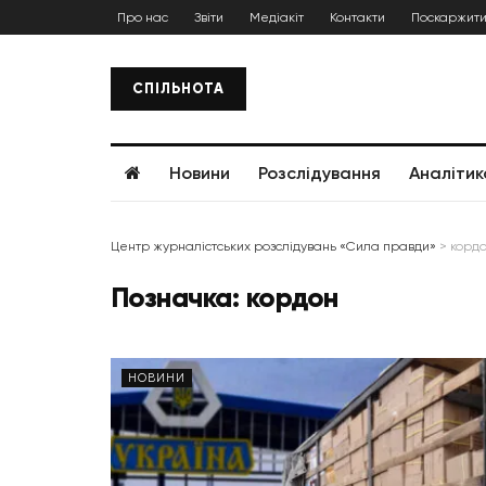
Про нас
Звіти
Медіакіт
Контакти
Поскаржити
СПІЛЬНОТА
Новини
Розслідування
Аналітик
Центр журналістських розслідувань «Сила правди»
>
корд
Позначка:
кордон
НОВИНИ