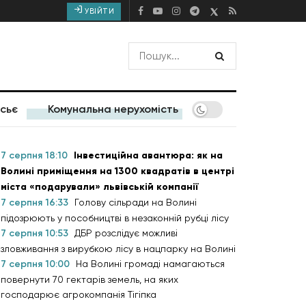
УВІЙТИ
сьє
Комунальна нерухомість
7 серпня 18:10
Інвестиційна авантюра: як на
Волині приміщення на 1300 квадратів в центрі
міста «подарували» львівській компанії
7 серпня 16:33
Голову сільради на Волині
підозрюють у пособництві в незаконній рубці лісу
7 серпня 10:53
ДБР розслідує можливі
зловживання з вирубкою лісу в нацпарку на Волині
7 серпня 10:00
На Волині громаді намагаються
повернути 70 гектарів земель, на яких
господарює агрокомпанія Тігіпка