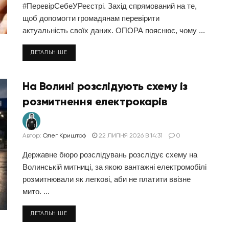
#ПеревірCебеУРеєстрі. Захід спрямований на те,
щоб допомогти громадянам перевірити
актуальність своїх даних. ОПОРА пояснює, чому ...
ДЕТАЛЬНІШЕ
На Волині розслідують схему із
розмитнення електрокарів
Автор:
Олег Криштоф
22 ЛИПНЯ 2026 В 14:31
0
Державне бюро розслідувань розслідує схему на
Волинській митниці, за якою вантажні електромобілі
розмитнювали як легкові, аби не платити ввізне
мито. ...
ДЕТАЛЬНІШЕ