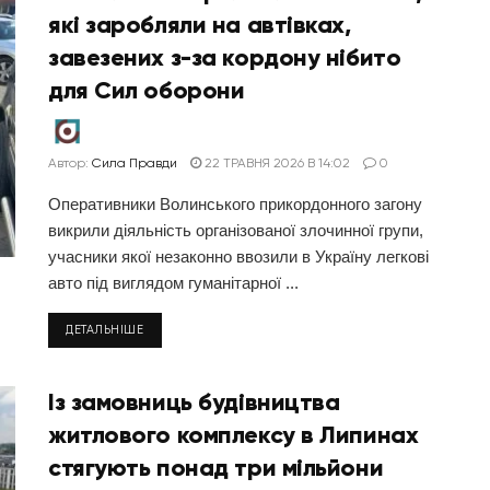
які заробляли на автівках,
завезених з-за кордону нібито
для Сил оборони
Автор:
Сила Правди
22 ТРАВНЯ 2026 В 14:02
0
Оперативники Волинського прикордонного загону
викрили діяльність організованої злочинної групи,
учасники якої незаконно ввозили в Україну легкові
авто під виглядом гуманітарної ...
ДЕТАЛЬНІШЕ
Із замовниць будівництва
житлового комплексу в Липинах
стягують понад три мільйони