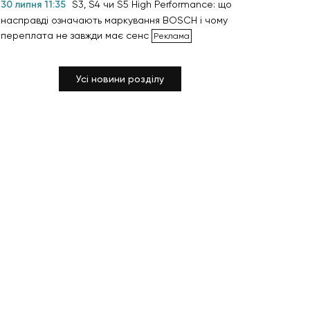
30 липня 11:35
S3, S4 чи S5 High Performance: що
насправді означають маркування BOSCH і чому
переплата не завжди має сенс
Усі новини розділу