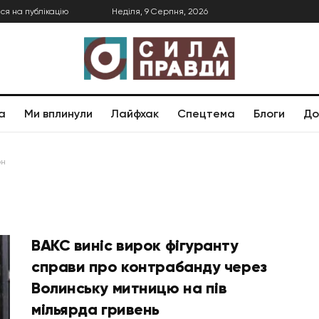
ся на публікацію
Неділя, 9 Серпня, 2026
а
Ми вплинули
Лайфхак
Спецтема
Блоги
До
он
ВАКС виніс вирок фігуранту
справи про контрабанду через
Волинську митницю на пів
мільярда гривень