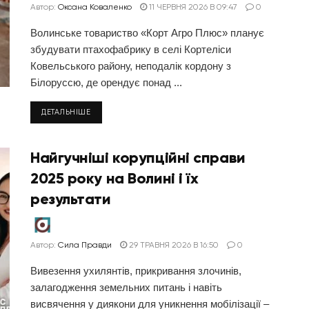
Автор:
Оксана Коваленко
11 ЧЕРВНЯ 2026 В 09:47
0
Волинське товариство «Корт Агро Плюс» планує
збудувати птахофабрику в селі Кортеліси
Ковельського району, неподалік кордону з
Білоруссю, де орендує понад ...
ДЕТАЛЬНІШЕ
Найгучніші корупційні справи
2025 року на Волині і їх
результати
Автор:
Сила Правди
29 ТРАВНЯ 2026 В 16:50
0
Вивезення ухилянтів, прикривання злочинів,
залагодження земельних питань і навіть
висвячення у диякони для уникнення мобілізації –