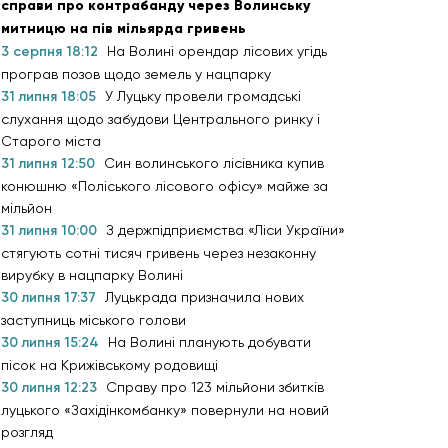
справи про контрабанду через Волинську
митницю на пів мільярда гривень
3 серпня 18:12
На Волині орендар лісових угідь
програв позов щодо земель у нацпарку
31 липня 18:05
У Луцьку провели громадські
слухання щодо забудови Центрального ринку і
Старого міста
31 липня 12:50
Син волинського лісівника купив
конюшню «Поліського лісового офісу» майже за
мільйон
31 липня 10:00
З держпідприємства «Ліси України»
стягують сотні тисяч гривень через незаконну
вирубку в нацпарку Волині
30 липня 17:37
Луцькрада призначила нових
заступниць міського голови
30 липня 15:24
На Волині планують добувати
пісок на Крижівському родовищі
30 липня 12:23
Справу про 123 мільйони збитків
луцького «Західінкомбанку» повернули на новий
розгляд