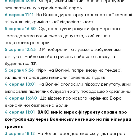
6 серпня 18:50
Ківерцівський міський голова передумав
визнавати вину в кримінальній справі
6 серпня 11:11
На Волині директорку транспортної компанії
звільнили від кримінальної відповідальності
5 серпня 16:50
Суд арештував рахунки фермерського
господарства волинського депутата, який вигнав
податкових ревізорів
5 серпня 12:43
З Міноборони та луцького забудовника
стягують майже мільйон гривень пайового внеску за
будівництво ЖК
5 серпня 9:56
Фірмі на Волині, попри змову на тендері,
залишили понад два мільйони гривень за підряд
4 серпня 18:01
На Волині оголосили підозру депутату, який
відправляв підлеглих будувати хату посадовцю Укрзалізниці
4 серпня 16:40
Що відомо про нового керівника Бюро
економічної безпеки на Волині
4 серпня 11:01
ВАКС виніс вирок фігуранту справи про
контрабанду через Волинську митницю на пів мільярда
гривень
3 серпня 18:12
На Волині орендар лісових угідь програв