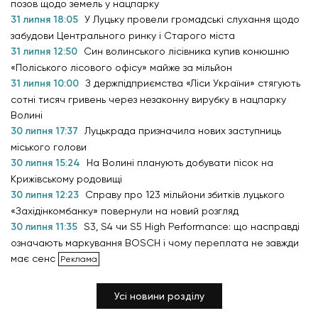
позов щодо земель у нацпарку
31 липня 18:05
У Луцьку провели громадські слухання щодо
забудови Центрального ринку і Старого міста
31 липня 12:50
Син волинського лісівника купив конюшню
«Поліського лісового офісу» майже за мільйон
31 липня 10:00
З держпідприємства «Ліси України» стягують
сотні тисяч гривень через незаконну вирубку в нацпарку
Волині
30 липня 17:37
Луцькрада призначила нових заступниць
міського голови
30 липня 15:24
На Волині планують добувати пісок на
Крижівському родовищі
30 липня 12:23
Справу про 123 мільйони збитків луцького
«Західінкомбанку» повернули на новий розгляд
30 липня 11:35
S3, S4 чи S5 High Performance: що насправді
означають маркування BOSCH і чому переплата не завжди
має сенс
Усі новини розділу