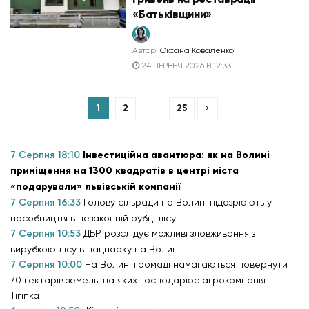
«Батьківщини»
Автор:
Оксана Коваленко
24 ЧЕРВНЯ 2026 В 12:33
1
2
…
25
7 Серпня 18:10
Інвестиційна авантюра: як на Волині
приміщення на 1300 квадратів в центрі міста
«подарували» львівській компанії
7 Серпня 16:33
Голову сільради на Волині підозрюють у
пособництві в незаконній рубці лісу
7 Серпня 10:53
ДБР розслідує можливі зловживання з
вирубкою лісу в нацпарку на Волині
7 Серпня 10:00
На Волині громаді намагаються повернути
70 гектарів земель, на яких господарює агрокомпанія
Тігіпка