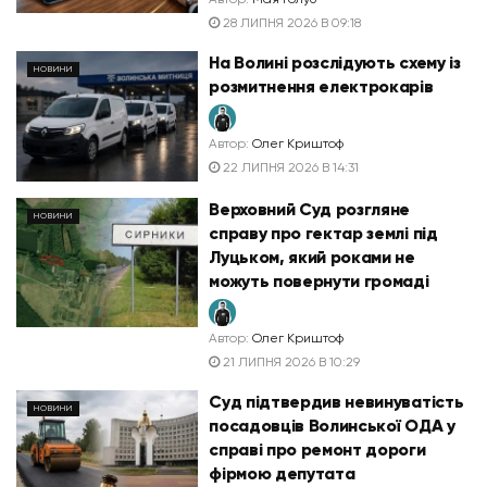
28 ЛИПНЯ 2026 В 09:18
На Волині розслідують схему із
НОВИНИ
розмитнення електрокарів
Автор:
Олег Криштоф
22 ЛИПНЯ 2026 В 14:31
Верховний Суд розгляне
НОВИНИ
справу про гектар землі під
Луцьком, який роками не
можуть повернути громаді
Автор:
Олег Криштоф
21 ЛИПНЯ 2026 В 10:29
Суд підтвердив невинуватість
НОВИНИ
посадовців Волинської ОДА у
справі про ремонт дороги
фірмою депутата