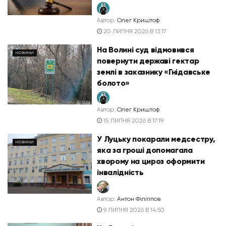
Автор:
Олег Криштоф
20 ЛИПНЯ 2026 В 13:17
На Волині суд відмовився
НОВИНИ
повернути державі гектар
землі в заказнику «Гнідавське
болото»
Автор:
Олег Криштоф
15 ЛИПНЯ 2026 В 17:19
У Луцьку покарали медсестру,
НОВИНИ
яка за гроші допомагала
хворому на цироз оформити
інвалідність
Автор:
Антон Філіппов
9 ЛИПНЯ 2026 В 14:50