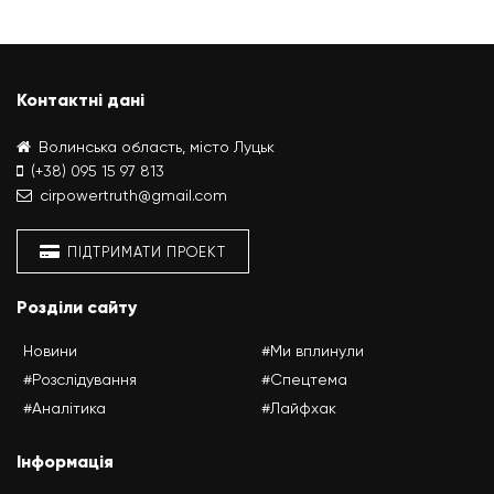
Контактні дані
Волинська область, місто Луцьк
(+38) 095 15 97 813
cirpowertruth@gmail.com
ПІДТРИМАТИ ПРОЕКТ
Розділи сайту
Новини
#Ми вплинули
#Розслідування
#Спецтема
#Аналітика
#Лайфхак
Інформація