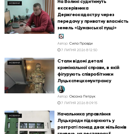
На Волині судитимуть
НОВИНИ
екскерівника
Держгеокадастру через
передачу у приватну власність
земель «Цуманської пущі»
Автор:
Сила Правди
7 ЛИПНЯ 2026 В 12:50
Стали відомі деталі
НОВИНИ
кримінальної справи, в якій
фігурують співробітники
Луцькспецкомунтрансу
Автор:
Оксана Петрук
7 ЛИПНЯ 2026 В 09:15
Начальника управління
НОВИНИ
Луцькради підозрюють у
розтраті понад двох мільйонів
гривень на реставрації