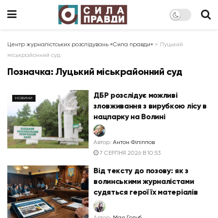
Центр журналістських розслідувань «Сила правди»
>
Луцький
міськрайонний суд
Позначка:
Луцький міськрайонний суд
ДБР розслідує можливі
НОВИНИ
зловживання з вирубкою лісу в
нацпарку на Волині
Автор:
Антон Філіппов
7 СЕРПНЯ 2026 В 10:53
Від тексту до позову: як з
волинськими журналістами
судяться герої їх матеріалів
Автор:
Мая Голуб