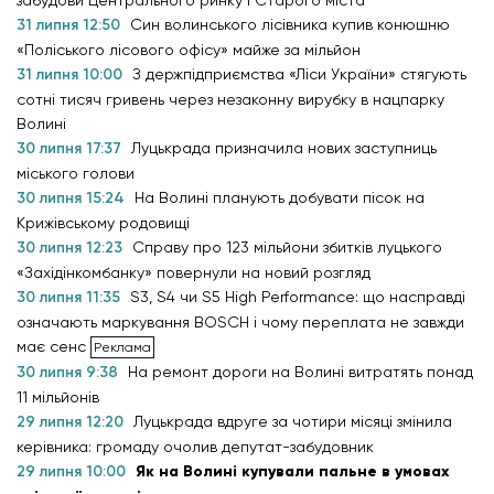
31 липня 12:50
Син волинського лісівника купив конюшню
«Поліського лісового офісу» майже за мільйон
31 липня 10:00
З держпідприємства «Ліси України» стягують
сотні тисяч гривень через незаконну вирубку в нацпарку
Волині
30 липня 17:37
Луцькрада призначила нових заступниць
міського голови
30 липня 15:24
На Волині планують добувати пісок на
Крижівському родовищі
30 липня 12:23
Справу про 123 мільйони збитків луцького
«Західінкомбанку» повернули на новий розгляд
30 липня 11:35
S3, S4 чи S5 High Performance: що насправді
означають маркування BOSCH і чому переплата не завжди
має сенс
30 липня 9:38
На ремонт дороги на Волині витратять понад
11 мільйонів
29 липня 12:20
Луцькрада вдруге за чотири місяці змінила
керівника: громаду очолив депутат-забудовник
29 липня 10:00
Як на Волині купували пальне в умовах