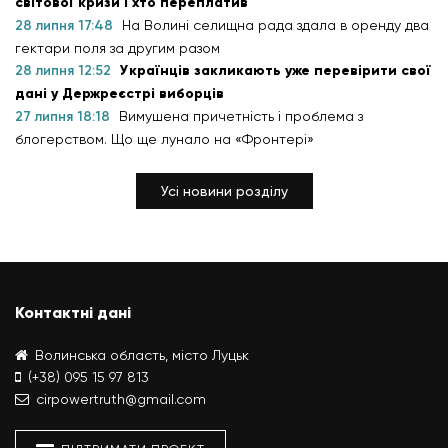
світової кризи і хто переплатив
28 липня 17:48
На Волині селищна рада здала в оренду два
гектари поля за другим разом
28 липня 12:52
Українців закликають уже перевірити свої
дані у Держреєстрі виборців
27 липня 18:18
Вимушена причетність і проблема з
блогерством. Що ще лунало на «Фронтері»
Усі новини розділу
Контактні дані
Волинська область, місто Луцьк
(+38) 095 15 97 813
cirpowertruth@gmail.com