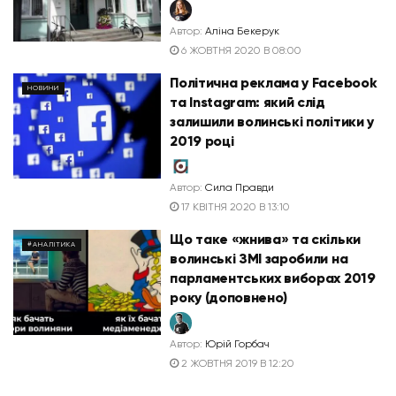
Автор:
Аліна Бекерук
6 ЖОВТНЯ 2020 В 08:00
Політична реклама у Facebook
НОВИНИ
та Instagram: який слід
залишили волинські політики у
2019 році
Автор:
Сила Правди
17 КВІТНЯ 2020 В 13:10
Що таке «жнива» та скільки
#АНАЛІТИКА
волинські ЗМІ заробили на
парламентських виборах 2019
року (доповнено)
Автор:
Юрій Горбач
2 ЖОВТНЯ 2019 В 12:20