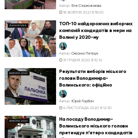
Автор:
Еля Серкожаєва
18 ЖОВТНЯ 2021 В 18:00
ТОП-10 найдорожчих виборчих
#АНАЛІТИКА
кампаній кандидатів в мери на
Волині у 2020-му
Автор:
Оксана Петрук
31 ГРУДНЯ 2020 В 10:16
Результати виборів міського
ВИБОРИ 2020
голови Володимира-
Волинського: офіційно
Автор:
Юрій Горбач
4 ЛИСТОПАДА 2020 В 12:50
На посаду Володимир-
ВИБОРИ 2020
Волинського міського голови
претендує п’ятеро кандидатів