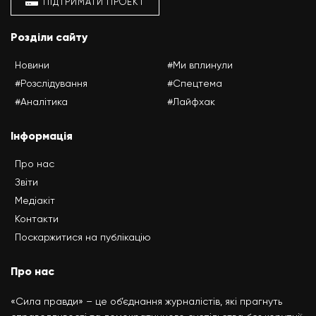
ПІДТРИМАТИ ПРОЕКТ
Розділи сайту
Новини
#Ми вплинули
#Розслідування
#Спецтема
#Аналітика
#Лайфхак
Інформація
Про нас
Звіти
Медіакіт
Контакти
Поскаржитися на публікацію
Про нас
«Сила правди» – це об’єднання журналістів, які прагнуть