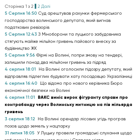
Сторінка 1 з 2
1
2
Далі
5 Серпня 16:50
Суд арештував рахунки фермерського
господарства волинського депутата, який вигнав
податкових ревізорів
5 Серпня 12:43
З Міноборони та луцького забудовника
стягують майже мільйон гривень пайового внеску за
будівництво ЖК
5 Серпня 9:56
Фірмі на Волині, попри змову на тендері,
залишили понад два мільйони гривень за підряд
4 серпня 18:01
На Волині оголосили підозру депутату, який
відправляв підлеглих будувати хату посадовцю Укрзалізниці
4 серпня 16:40
Що відомо про нового керівника Бюро
економічної безпеки на Волині
4 серпня 11:01
ВАКС виніс вирок фігуранту справи про
контрабанду через Волинську митницю на пів мільярда
гривень
3 серпня 18:12
На Волині орендар лісових угідь програв
позов щодо земель у нацпарку
31 липня 18:05
У Луцьку провели громадські слухання щодо
забудови Центрального ринку і Старого міста