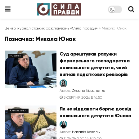
Центр журналістських розслідувань «Сила правди»
>
Микола Юнак
Позначка:
Микола Юнак
Суд арештував рахунки
НОВИНИ
фермерського господарства
волинського депутата, який
вигнав податкових ревізорів
Автор:
Оксана Коваленко
5 СЕРПНЯ 2026 В 16:50
Як не віддавати борги: досвід
#АНАЛІТИКА
волинського депутата Юнака
Автор:
Наталія Коваль
3 ЛИПНЯ 2026 В 12:00