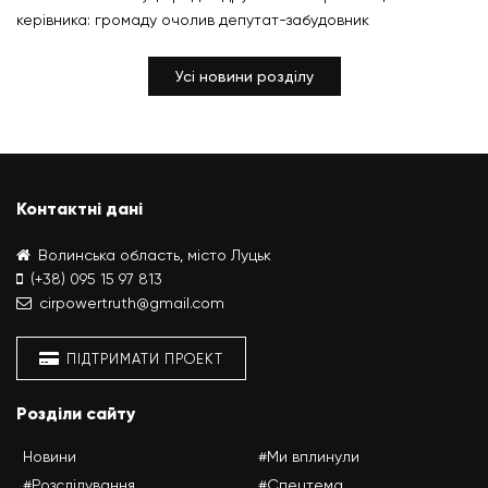
керівника: громаду очолив депутат-забудовник
Усі новини розділу
Контактні дані
Волинська область, місто Луцьк
(+38) 095 15 97 813
cirpowertruth@gmail.com
ПІДТРИМАТИ ПРОЕКТ
Розділи сайту
Новини
#Ми вплинули
#Розслідування
#Спецтема