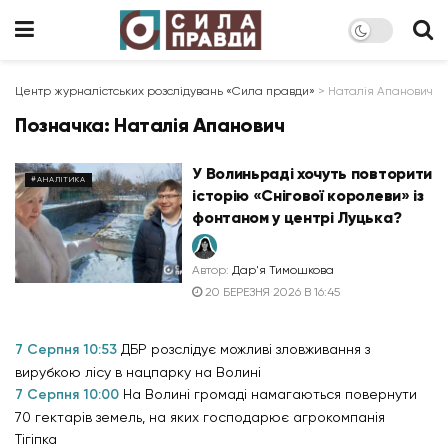
Центр журналістських розслідувань «Сила правди»
>
Наталія Апанович
Позначка:
Наталія Апанович
У Волиньраді хочуть повторити
#АНАЛІТИКА
історію «Снігової королеви» із
фонтаном у центрі Луцька?
Автор:
Дар'я Тимошкова
20 БЕРЕЗНЯ 2026 В 16:45
7 Серпня 10:53
ДБР розслідує можливі зловживання з
вирубкою лісу в нацпарку на Волині
7 Серпня 10:00
На Волині громаді намагаються повернути
70 гектарів земель, на яких господарює агрокомпанія
Тігіпка