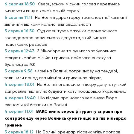
6 серпня 18:50
Ківерцівський міський голова передумав
визнавати вину в кримінальній справі
6 серпня 11:11
На Волині директорку транспортної компанії
звільнили від кримінальної відповідальності
5 серпня 16:50
Суд арештував рахунки фермерського
господарства волинського депутата, який вигнав
податкових ревізорів
5 серпня 12:43
З Міноборони та луцького забудовника
стягують майже мільйон гривень пайового внеску за
будівництво ЖК
5 серпня 9:56
Фірмі на Волині, попри змову на тендері,
залишили понад два мільйони гривень за підряд
4 серпня 18:01
На Волині оголосили підозру депутату, який
відправляв підлеглих будувати хату посадовцю Укрзалізниці
4 серпня 16:40
Що відомо про нового керівника Бюро
економічної безпеки на Волині
4 серпня 11:01
ВАКС виніс вирок фігуранту справи про
контрабанду через Волинську митницю на пів мільярда
гривень
3 серпня 18:12
На Волині орендар лісових угідь програв