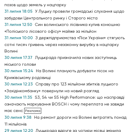
позов щодо земель у нацпарку
31 липня 18:05
У Луцьку провели громадські слухання щодо
забудови Центрального ринку і Старого міста
31 липня 12:50
Син волинського лісівника купив конюшню
«Поліського лісового офісу» майже за мільйон
31 липня 10:00
З держпідприємства «Ліси України» стягують
сотні тисяч гривень через незаконну вирубку в нацпарку
Волині
30 липня 17:37
Луцькрада призначила нових заступниць
міського голови
30 липня 15:24
На Волині планують добувати пісок на
Крижівському родовищі
30 липня 12:23
Справу про 123 мільйони збитків луцького
«Західінкомбанку» повернули на новий розгляд
30 липня 11:35
S3, S4 чи S5 High Performance: що насправді
означають маркування BOSCH і чому переплата не завжди
має сенс
30 липня 9:38
На ремонт дороги на Волині витратять понад
11 мільйонів
29 липня 12:20
Луцькрада вдруге за чотири місяці змінила