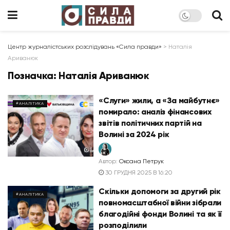
Центр журналістських розслідувань «Сила правди»
>
Наталія
Ариванюк
Позначка:
Наталія Ариванюк
«Слуги» жили, а «За майбутнє»
#АНАЛІТИКА
помирало: аналіз фінансових
звітів політичних партій на
Волині за 2024 рік
Автор:
Оксана Петрук
30 ГРУДНЯ 2025 В 16:20
Скільки допомоги за другий рік
#АНАЛІТИКА
повномасштабної війни зібрали
благодійні фонди Волині та як її
розподілили