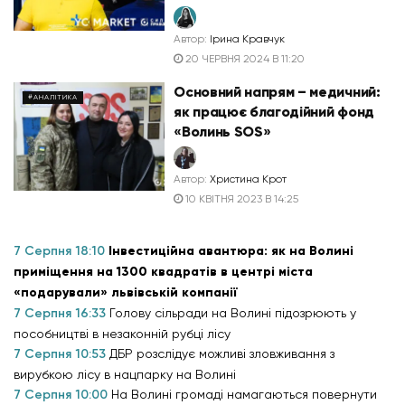
Автор:
Ірина Кравчук
20 ЧЕРВНЯ 2024 В 11:20
Основний напрям – медичний:
#АНАЛІТИКА
як працює благодійний фонд
«Волинь SOS»
Автор:
Христина Крот
10 КВІТНЯ 2023 В 14:25
7 Серпня 18:10
Інвестиційна авантюра: як на Волині
приміщення на 1300 квадратів в центрі міста
«подарували» львівській компанії
7 Серпня 16:33
Голову сільради на Волині підозрюють у
пособництві в незаконній рубці лісу
7 Серпня 10:53
ДБР розслідує можливі зловживання з
вирубкою лісу в нацпарку на Волині
7 Серпня 10:00
На Волині громаді намагаються повернути