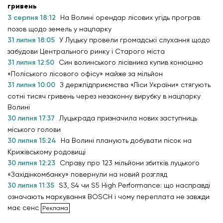
гривень
3 серпня 18:12
На Волині орендар лісових угідь програв
позов щодо земель у нацпарку
31 липня 18:05
У Луцьку провели громадські слухання щодо
забудови Центрального ринку і Старого міста
31 липня 12:50
Син волинського лісівника купив конюшню
«Поліського лісового офісу» майже за мільйон
31 липня 10:00
З держпідприємства «Ліси України» стягують
сотні тисяч гривень через незаконну вирубку в нацпарку
Волині
30 липня 17:37
Луцькрада призначила нових заступниць
міського голови
30 липня 15:24
На Волині планують добувати пісок на
Крижівському родовищі
30 липня 12:23
Справу про 123 мільйони збитків луцького
«Західінкомбанку» повернули на новий розгляд
30 липня 11:35
S3, S4 чи S5 High Performance: що насправді
означають маркування BOSCH і чому переплата не завжди
має сенс