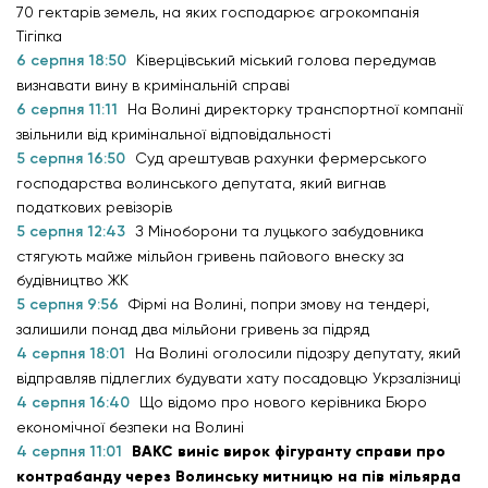
70 гектарів земель, на яких господарює агрокомпанія
Тігіпка
6 серпня 18:50
Ківерцівський міський голова передумав
визнавати вину в кримінальній справі
6 серпня 11:11
На Волині директорку транспортної компанії
звільнили від кримінальної відповідальності
5 серпня 16:50
Суд арештував рахунки фермерського
господарства волинського депутата, який вигнав
податкових ревізорів
5 серпня 12:43
З Міноборони та луцького забудовника
стягують майже мільйон гривень пайового внеску за
будівництво ЖК
5 серпня 9:56
Фірмі на Волині, попри змову на тендері,
залишили понад два мільйони гривень за підряд
4 серпня 18:01
На Волині оголосили підозру депутату, який
відправляв підлеглих будувати хату посадовцю Укрзалізниці
4 серпня 16:40
Що відомо про нового керівника Бюро
економічної безпеки на Волині
4 серпня 11:01
ВАКС виніс вирок фігуранту справи про
контрабанду через Волинську митницю на пів мільярда