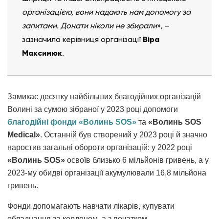
організацією, вони надають нам допомогу за
запитами. Донати ніколи не збирали
», –
зазначила керівниця організації
Віра
Максимюк
.
Замикає десятку найбільших благодійних організацій
Волині за сумою зібраної у 2023 році допомоги
благодійні фонди «Волинь SOS»
та
«Волинь SOS
Medical»
. Останній був створений у 2023 році й значно
наростив загальні обороти організацій: у 2022 році
«Волинь SOS»
освоїв близько 6 мільйонів гривень, а у
2023-му обидві організації акумулювали 16,8 мільйона
гривень.
Фонди допомагають навчати лікарів, купувати
обладнання за кордоном, а з початком