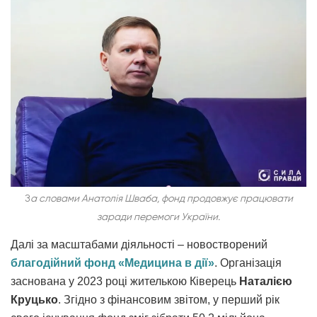
З
а словами Анатолія Шваба, фонд продовжує працювати
заради перемоги України.
Далі за масштабами діяльності – новостворений
благодійний фонд «Медицина в дії»
. Організація
заснована у 2023 році жителькою Ківерець
Наталією
Круцько
. Згідно з фінансовим звітом, у перший рік