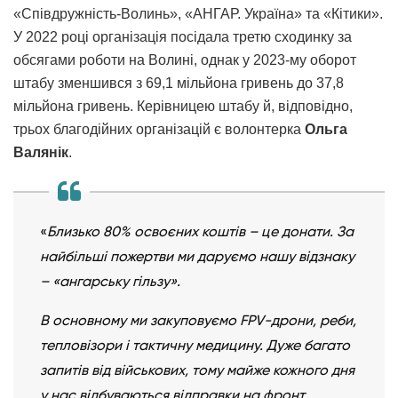
«Співдружність-Волинь», «АНГАР. Україна» та «Кітики».
У 2022 році організація посідала третю сходинку за
обсягами роботи на Волині, однак у 2023-му оборот
штабу зменшився з 69,1 мільйона гривень до 37,8
мільйона гривень. Керівницею штабу й, відповідно,
трьох благодійних організацій є волонтерка
Ольга
Валянік
.
«
Близько 80% освоєних коштів – це донати. За
найбільші пожертви ми даруємо нашу відзнаку
– «ангарську гільзу».
В основному ми закуповуємо FPV-дрони, реби,
тепловізори і тактичну медицину. Дуже багато
запитів від військових, тому майже кожного дня
у нас відбуваються відправки на фронт.