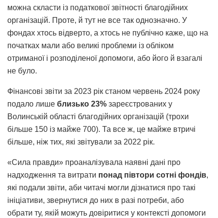
можна скласти із податкової звітності благодійних
організацій. Проте, й тут не все так однозначно. У
фондах хтось відверто, а хтось не публічно каже, що на
початках мали або великі проблеми із обліком
отриманої і розподіленої допомоги, або його й взагалі
не було.
Фінансові звіти за 2023 рік станом червень 2024 року
подало лише
близько 23%
зареєстрованих у
Волинській області благодійних організацій (трохи
більше 150 із майже 700). Та все ж, це майже втричі
більше, ніж тих, які звітували за 2022 рік.
«Сила правди» проаналізувала наявні дані про
надходження та витрати
понад півтори сотні фондів
,
які подали звіти, аби читачі могли дізнатися про такі
ініціативи, звернутися до них в разі потреби, або
обрати ту, якій можуть довіритися у контексті допомоги