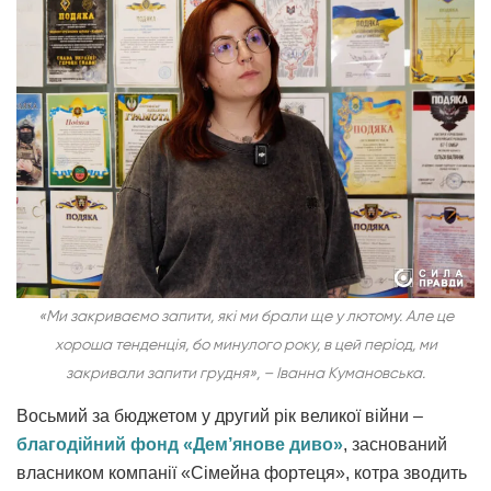
«Ми закриваємо запити, які ми брали ще у лютому. Але це
хороша тенденція, бо минулого року, в цей період, ми
закривали запити грудня», – Іванна Кумановська.
Восьмий за бюджетом у другий рік великої війни –
благодійний
ф
онд «Дем’янове диво»
, заснований
власником компанії «Сімейна фортеця», котра зводить