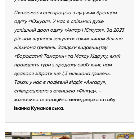
Пишаємося співпрацею з луцьким брендом
одягу «Южуал». У нас є спільний дуже
успішний дроп одягу «Ангар і Южуал». За 2023
рік нам вдалося залучити таким чином більше
мільйона гривень. Завдяки видавництву
«Бородатий Тамарин» та Максу Кідруку, який
проводить тури з продажу своїх книг, нам
вдалося зібрати ще 1,3 мільйона гривень.
Також у нас є подієвий відділ «Ангару»,
співпрацюємо з агенцією «Філгуд»
, –
зазначила операційна менеджерка штабу
Іванна Кумановська
.