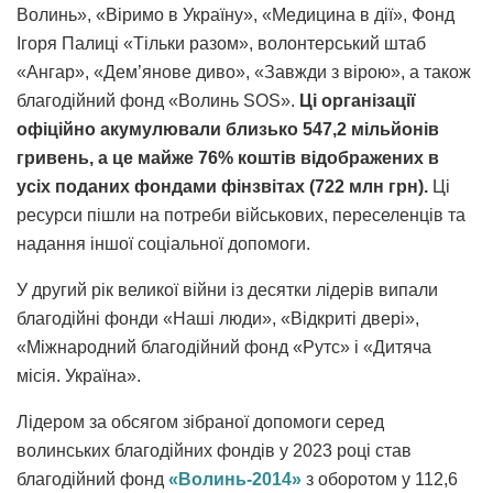
Волинь», «Віримо в Україну», «Медицина в дії», Фонд
Ігоря Палиці «Тільки разом», волонтерський штаб
«Ангар», «Дем’янове диво», «Завжди з вірою», а також
благодійний фонд «Волинь SOS».
Ці організації
офіційно акумулювали близько 547,2 мільйонів
гривень, а це майже 76% коштів відображених в
усіх поданих фондами фінзвітах (722 млн грн).
Ці
ресурси пішли на потреби військових, переселенців та
надання іншої соціальної допомоги.
У другий рік великої війни із десятки лідерів випали
благодійні фонди «Наші люди», «Відкриті двері»,
«Міжнародний благодійний фонд «Рутс» і «Дитяча
місія. Україна».
Лідером за обсягом зібраної допомоги серед
волинських благодійних фондів у 2023 році став
благодійний фонд
«Волинь-2014»
з оборотом у 112,6