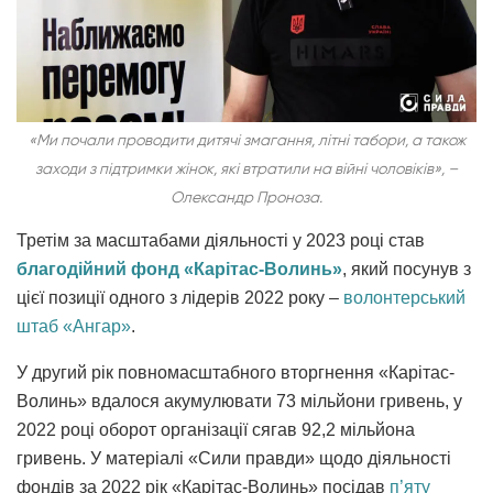
«Ми почали проводити дитячі змагання, літні табори, а також
заходи з підтримки жінок, які втратили на війні чоловіків», –
Олександр Проноза.
Третім за масштабами діяльності у 2023 році став
благодійний фонд «Карітас-Волинь»
, який посунув з
цієї позиції одного з лідерів 2022 року –
волонтерський
штаб «Ангар»
.
У другий рік повномасштабного вторгнення «Карітас-
Волинь» вдалося акумулювати 73 мільйони гривень, у
2022 році оборот організації сягав 92,2 мільйона
гривень. У матеріалі «Сили правди» щодо діяльності
фондів за 2022 рік «Карітас-Волинь» посідав
п’яту