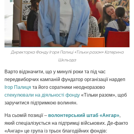
Директорка Фонду Ігоря Палиці «Тільки разом» Катерина
Шкльода
Варто відзначити, що у минулі роки та під час
передвиборчих кампаній фундатор організації нардеп
Ігор Палиця
та його соратники неодноразово
спекулювали на діяльності фонду
«Тільки разом», щоб
заручитися підтримкою волинян.
На сьомій позиції –
волонтерський штаб «Ангар»
,
який спеціалізується на підтримці військових. Де-факто
«Ангар» це група із трьох благодійних фондів: