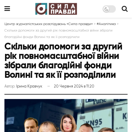
Центр журналістських розслідувань «Сила правди»
>
#Аналітика
>
Скільки допомоги за другий рік повномасштабної війни зібрали
благодійні фонди Волині та як її розподілили
Скільки допомоги за другий
рік повномасштабної війни
зібрали благодійні фонди
Волині та як її розподілили
Автор:
Ірина Кравчук
20 Червня 2024 в 11:20