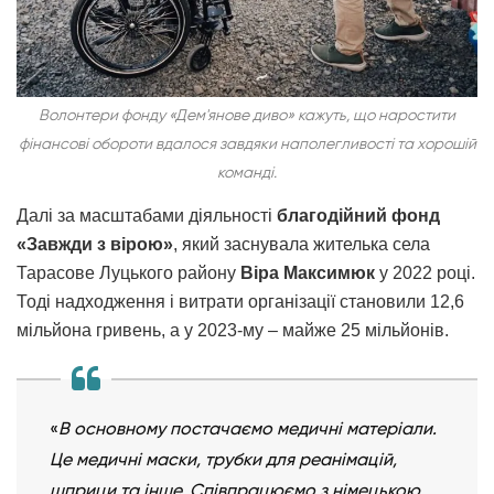
Волонтери фонду «Дем'янове диво» кажуть, що наростити
фінансові обороти вдалося завдяки наполегливості та хорошій
команді.
Далі за масштабами діяльності
благодійний фонд
«Завжди з вірою»
, який заснувала жителька села
Тарасове Луцького району
Віра Максимюк
у 2022 році.
Тоді надходження і витрати організації становили 12,6
мільйона гривень, а у 2023-му – майже 25 мільйонів.
«
В основному постачаємо медичні матеріали.
Це медичні маски, трубки для реанімацій,
шприци та інше. Співпрацюємо з німецькою