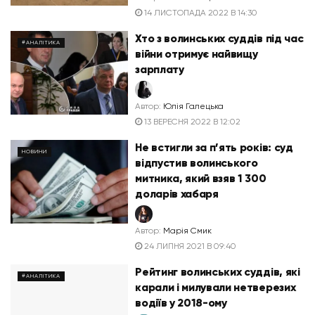
14 ЛИСТОПАДА 2022 В 14:30
Хто з волинських суддів під час
#АНАЛІТИКА
війни отримує найвищу
зарплату
Автор:
Юлія Галецька
13 ВЕРЕСНЯ 2022 В 12:02
Не встигли за п’ять років: суд
НОВИНИ
відпустив волинського
митника, який взяв 1 300
доларів хабаря
Автор:
Марія Смик
24 ЛИПНЯ 2021 В 09:40
Рейтинг волинських суддів, які
#АНАЛІТИКА
карали і милували нетверезих
водіїв у 2018-ому