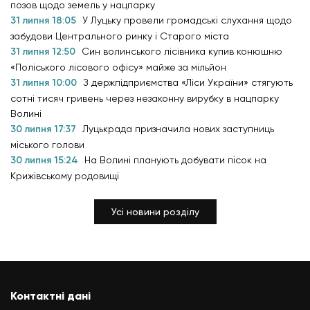
позов щодо земель у нацпарку
31 липня 18:05
У Луцьку провели громадські слухання щодо
забудови Центрального ринку і Старого міста
31 липня 12:50
Син волинського лісівника купив конюшню
«Поліського лісового офісу» майже за мільйон
31 липня 10:00
З держпідприємства «Ліси України» стягують
сотні тисяч гривень через незаконну вирубку в нацпарку
Волині
30 липня 17:37
Луцькрада призначила нових заступниць
міського голови
30 липня 15:24
На Волині планують добувати пісок на
Крижівському родовищі
Усі новини розділу
Контактні дані