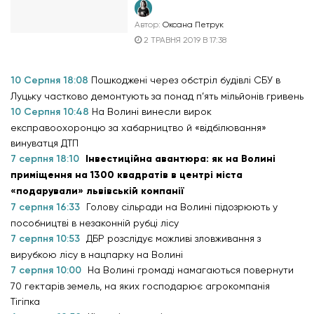
Автор:
Оксана Петрук
2 ТРАВНЯ 2019 В 17:38
10 Серпня 18:08
Пошкоджені через обстріл будівлі СБУ в
Луцьку частково демонтують за понад п’ять мільйонів гривень
10 Серпня 10:48
На Волині винесли вирок
експравоохоронцю за хабарництво й «відбілювання»
винуватця ДТП
7 серпня 18:10
Інвестиційна авантюра: як на Волині
приміщення на 1300 квадратів в центрі міста
«подарували» львівській компанії
7 серпня 16:33
Голову сільради на Волині підозрюють у
пособництві в незаконній рубці лісу
7 серпня 10:53
ДБР розслідує можливі зловживання з
вирубкою лісу в нацпарку на Волині
7 серпня 10:00
На Волині громаді намагаються повернути
70 гектарів земель, на яких господарює агрокомпанія
Тігіпка