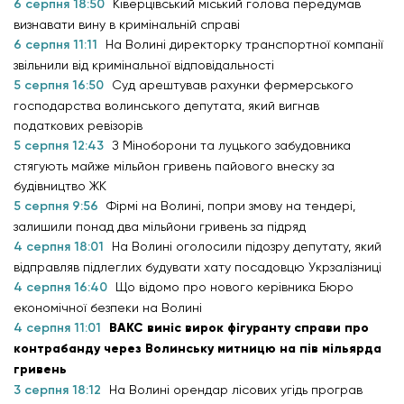
6 серпня 18:50
Ківерцівський міський голова передумав
визнавати вину в кримінальній справі
6 серпня 11:11
На Волині директорку транспортної компанії
звільнили від кримінальної відповідальності
5 серпня 16:50
Суд арештував рахунки фермерського
господарства волинського депутата, який вигнав
податкових ревізорів
5 серпня 12:43
З Міноборони та луцького забудовника
стягують майже мільйон гривень пайового внеску за
будівництво ЖК
5 серпня 9:56
Фірмі на Волині, попри змову на тендері,
залишили понад два мільйони гривень за підряд
4 серпня 18:01
На Волині оголосили підозру депутату, який
відправляв підлеглих будувати хату посадовцю Укрзалізниці
4 серпня 16:40
Що відомо про нового керівника Бюро
економічної безпеки на Волині
4 серпня 11:01
ВАКС виніс вирок фігуранту справи про
контрабанду через Волинську митницю на пів мільярда
гривень
3 серпня 18:12
На Волині орендар лісових угідь програв