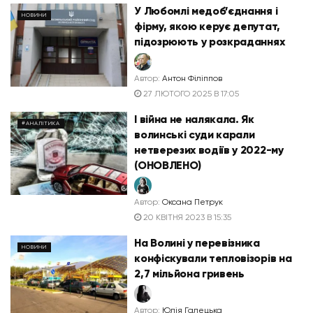
У Любомлі медоб’єднання і
НОВИНИ
фірму, якою керує депутат,
підозрюють у розкраданнях
Автор:
Антон Філіппов
27 ЛЮТОГО 2025 В 17:05
І війна не налякала. Як
#АНАЛІТИКА
волинські суди карали
нетверезих водіїв у 2022-му
(ОНОВЛЕНО)
Автор:
Оксана Петрук
20 КВІТНЯ 2023 В 15:35
На Волині у перевізника
НОВИНИ
конфіскували тепловізорів на
2,7 мільйона гривень
Автор:
Юлія Галецька