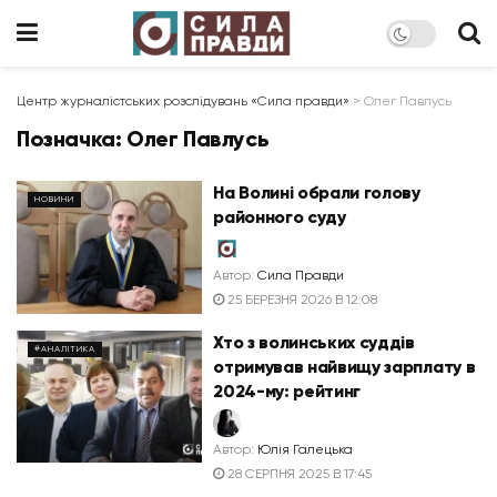
Центр журналістських розслідувань «Сила правди»
>
Олег Павлусь
Позначка:
Олег Павлусь
На Волині обрали голову
НОВИНИ
районного суду
Автор:
Сила Правди
25 БЕРЕЗНЯ 2026 В 12:08
Хто з волинських суддів
#АНАЛІТИКА
отримував найвищу зарплату в
2024-му: рейтинг
Автор:
Юлія Галецька
28 СЕРПНЯ 2025 В 17:45