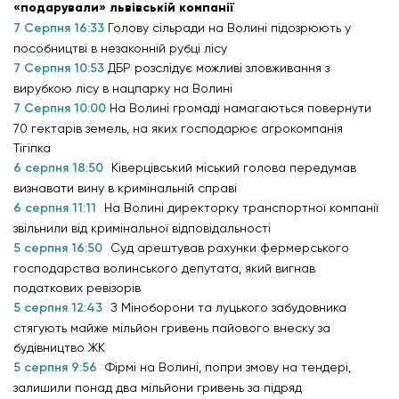
«подарували» львівській компанії
7 Серпня 16:33
Голову сільради на Волині підозрюють у
пособництві в незаконній рубці лісу
7 Серпня 10:53
ДБР розслідує можливі зловживання з
вирубкою лісу в нацпарку на Волині
7 Серпня 10:00
На Волині громаді намагаються повернути
70 гектарів земель, на яких господарює агрокомпанія
Тігіпка
6 серпня 18:50
Ківерцівський міський голова передумав
визнавати вину в кримінальній справі
6 серпня 11:11
На Волині директорку транспортної компанії
звільнили від кримінальної відповідальності
5 серпня 16:50
Суд арештував рахунки фермерського
господарства волинського депутата, який вигнав
податкових ревізорів
5 серпня 12:43
З Міноборони та луцького забудовника
стягують майже мільйон гривень пайового внеску за
будівництво ЖК
5 серпня 9:56
Фірмі на Волині, попри змову на тендері,
залишили понад два мільйони гривень за підряд