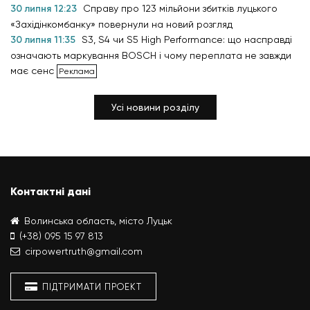
30 липня 12:23
Справу про 123 мільйони збитків луцького
«Західінкомбанку» повернули на новий розгляд
30 липня 11:35
S3, S4 чи S5 High Performance: що насправді
означають маркування BOSCH і чому переплата не завжди
має сенс
Усі новини розділу
Контактні дані
Волинська область, місто Луцьк
(+38) 095 15 97 813
cirpowertruth@gmail.com
ПІДТРИМАТИ ПРОЕКТ