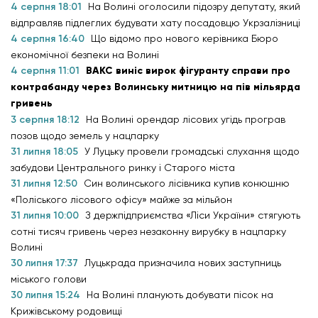
4 серпня 18:01
На Волині оголосили підозру депутату, який
відправляв підлеглих будувати хату посадовцю Укрзалізниці
4 серпня 16:40
Що відомо про нового керівника Бюро
економічної безпеки на Волині
4 серпня 11:01
ВАКС виніс вирок фігуранту справи про
контрабанду через Волинську митницю на пів мільярда
гривень
3 серпня 18:12
На Волині орендар лісових угідь програв
позов щодо земель у нацпарку
31 липня 18:05
У Луцьку провели громадські слухання щодо
забудови Центрального ринку і Старого міста
31 липня 12:50
Син волинського лісівника купив конюшню
«Поліського лісового офісу» майже за мільйон
31 липня 10:00
З держпідприємства «Ліси України» стягують
сотні тисяч гривень через незаконну вирубку в нацпарку
Волині
30 липня 17:37
Луцькрада призначила нових заступниць
міського голови
30 липня 15:24
На Волині планують добувати пісок на
Крижівському родовищі