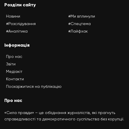
Розділи сайту
Новини
#Ми вплинули
#Розслідування
#Спецтема
#Аналітика
#Лайфхак
Інформація
Про нас
Звіти
Медіакіт
Контакти
Поскаржитися на публікацію
Про нас
«Сила правди» – це об’єднання журналістів, які прагнуть
справедливості та демократичного суспільства без корупції.