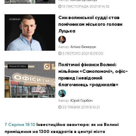
13 ЛИСТОПАДА 2021 В 14:32
Син волинської судді став
НОВИНИ
помічником міського голови
Луцька
Автор:
Аліна Бекерук
3 ЛЮТОГО 2021 В 09:00
Політичні фінанси Волині:
#АНАЛІТИКА
мільйони «Самопомочі», офіс-
привид і невідомий
благочинець «радикалів»
Автор:
Юрій Горбач
23 ТРАВНЯ 2019 В 16:21
7 Серпня 18:10
Інвестиційна авантюра: як на Волині
приміщення на 1300 квадратів в центрі міста