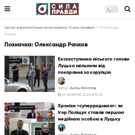
Центр журналістських розслідувань «Сила правди»
>
Олександр
Рачков
Позначка:
Олександр Рачков
Ексзаступника міського голови
НОВИНИ
Луцька звільнили від
покарання за корупцію
Автор:
Антон Філіппов
24 ЖОВТНЯ 2024 В 10:15
Хроніки «суперрадника»: як
#РОЗСЛІДУВАННЯ
Ігор Поліщук ставав першою
медійною особою в Луцьку
Автор:
Антон Бугайчук