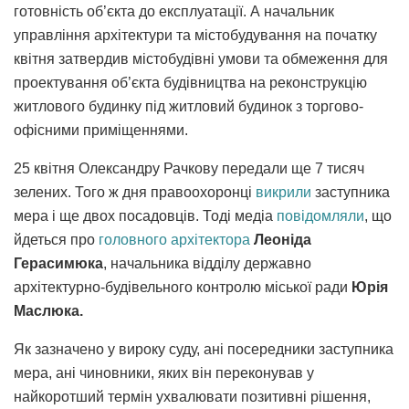
готовність об’єкта до експлуатації. А начальник
управління архітектури та містобудування на початку
квітня затвердив містобудівні умови та обмеження для
проектування об’єкта будівництва на реконструкцію
житлового будинку під житловий будинок з торгово-
офісними приміщеннями.
25 квітня Олександру Рачкову передали ще 7 тисяч
зелених. Того ж дня правоохоронці
викрили
заступника
мера і ще двох посадовців. Тоді медіа
повідомляли
, що
йдеться про
головного архітектора
Леоніда
Герасимюка
, начальника відділу державно
архітектурно-будівельного контролю міської ради
Юрія
Маслюка.
Як зазначено у вироку суду, ані посередники заступника
мера, ані чиновники, яких він переконував у
найкоротший термін ухвалювати позитивні рішення,