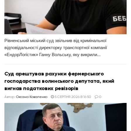
Рівненський міський суд звільнив від кримінальної
відповідальності директорку транспортної компанії
«ЕндорЛогістик» Ганну Вольську, яку викрили...
Суд арештував рахунки фермерського
господарства волинського депутата, який
вигнав податкових ревізорів
Автор:
Оксана Коваленко
5 СЕРПНЯ 2026 В 16:50
0