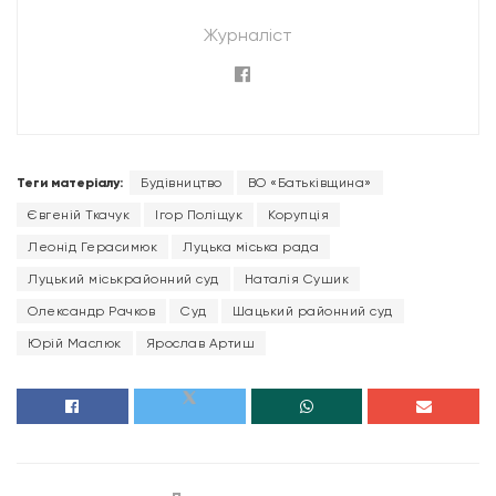
Журналіст
Теги матеріалу:
Будівництво
ВО «Батьківщина»
Євгеній Ткачук
Ігор Поліщук
Корупція
Леонід Герасимюк
Луцька міська рада
Луцький міськрайонний суд
Наталія Сушик
Олександр Рачков
Суд
Шацький районний суд
Юрій Маслюк
Ярослав Артиш