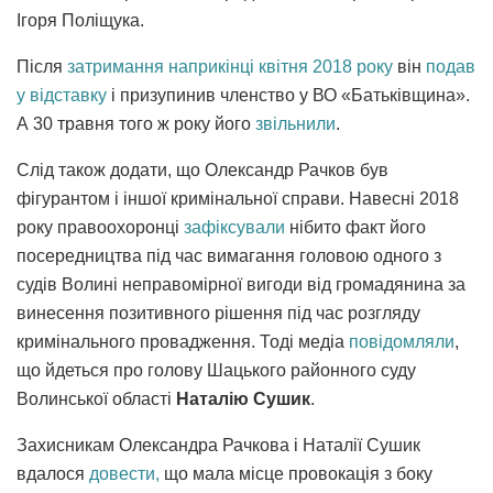
Ігоря Поліщука.
Після
затримання наприкінці квітня 2018 року
він
подав
у відставку
і призупинив членство у ВО «Батьківщина».
А 30 травня того ж року його
звільнили
.
Слід також додати, що Олександр Рачков був
фігурантом і іншої кримінальної справи. Навесні 2018
року правоохоронці
зафіксували
нібито факт його
посередництва під час вимагання головою одного з
судів Волині неправомірної вигоди від громадянина за
винесення позитивного рішення під час розгляду
кримінального провадження. Тоді медіа
повідомляли
,
що йдеться про голову Шацького районного суду
Волинської області
Наталію Сушик
.
Захисникам Олександра Рачкова і Наталії Сушик
вдалося
довести,
що мала місце провокація з боку