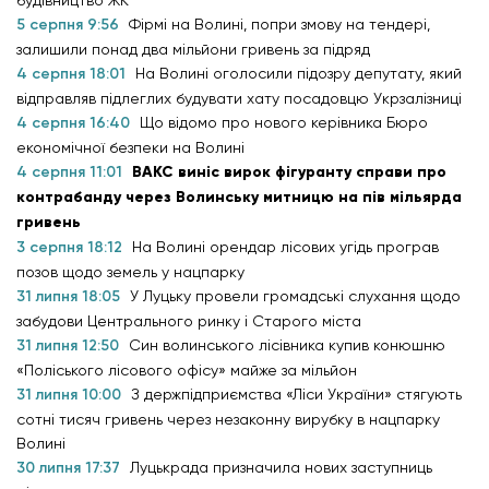
5 серпня 9:56
Фірмі на Волині, попри змову на тендері,
залишили понад два мільйони гривень за підряд
4 серпня 18:01
На Волині оголосили підозру депутату, який
відправляв підлеглих будувати хату посадовцю Укрзалізниці
4 серпня 16:40
Що відомо про нового керівника Бюро
економічної безпеки на Волині
4 серпня 11:01
ВАКС виніс вирок фігуранту справи про
контрабанду через Волинську митницю на пів мільярда
гривень
3 серпня 18:12
На Волині орендар лісових угідь програв
позов щодо земель у нацпарку
31 липня 18:05
У Луцьку провели громадські слухання щодо
забудови Центрального ринку і Старого міста
31 липня 12:50
Син волинського лісівника купив конюшню
«Поліського лісового офісу» майже за мільйон
31 липня 10:00
З держпідприємства «Ліси України» стягують
сотні тисяч гривень через незаконну вирубку в нацпарку
Волині
30 липня 17:37
Луцькрада призначила нових заступниць