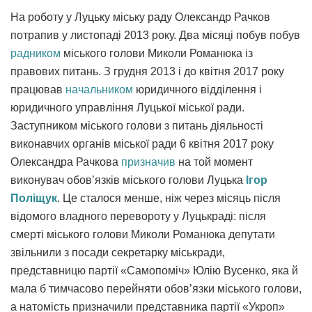
На роботу у Луцьку міську раду Олександр Рачков
потрапив у листопаді 2013 року. Два місяці побув побув
радником
міського голови Миколи Романюка із
правових питань. З грудня 2013 і до квітня 2017 року
працював
начальником
юридичного відділення і
юридичного управління Луцької міської ради.
Заступником міського голови з питань діяльності
виконавчих органів міської ради 6 квітня 2017 року
Олександра Рачкова
призначив
на той момент
виконувач обов’язків міського голови Луцька
Ігор
Поліщук
. Це сталося менше, ніж через місяць після
відомого владного перевороту у Луцькраді: після
смерті міського голови Миколи Романюка депутати
звільнили з посади секретарку міськради,
представницю партії «Самопоміч» Юлію Вусенко, яка й
мала б тимчасово перейняти обов’язки міського голови,
а натомість призначили представника партії «Укроп»