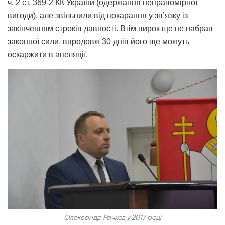
ч. 2 ст. 369-2 КК України (одержання неправомірної
вигоди), але звільнили від покарання у зв’язку із
закінченням строків давності. Втім вирок ще не набрав
законної сили, впродовж 30 днів його ще можуть
оскаржити в апеляції.
Олександр Рачков у 2017 році