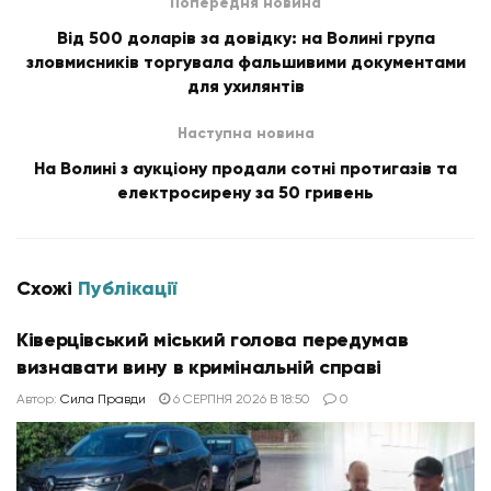
Попередня новина
Від 500 доларів за довідку: на Волині група
зловмисників торгувала фальшивими документами
для ухилянтів
Наступна новина
На Волині з аукціону продали сотні протигазів та
електросирену за 50 гривень
Схожі
Публікації
Ківерцівський міський голова передумав
визнавати вину в кримінальній справі
Автор:
Сила Правди
6 СЕРПНЯ 2026 В 18:50
0