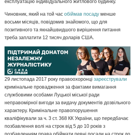
експлуатацію індивідуального житлового будинку.
Чиновник, який на той час
обіймав посаду
менше
восьми місяців, повідомив знайомого, що для
позитивного та якнайшвидшого вирішення питання
треба заплатити 12 тисяч доларів США.
29 листопада 2017 року правоохоронці
зареєстрували
кримінальне провадження за фактами вимагання
службовими особами Луцької міської ради
неправомірної вигоди за видачу документів дозвільного
характеру. Кримінальне правопорушення
кваліфікували за ч. 3 ст. 368 КК України, що передбачає
позбавлення волі на строк від 5 до 10 років з
позбавленням права обіймати певні посади на строк до