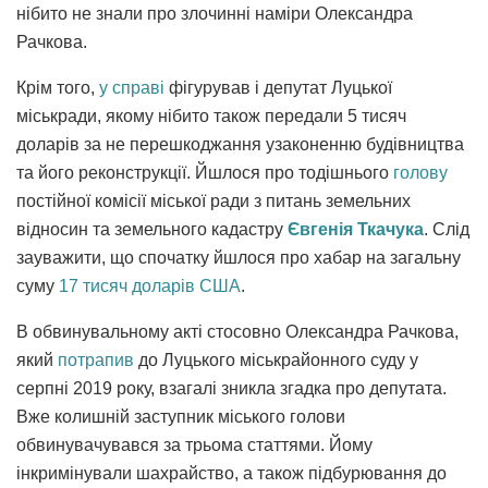
нібито не знали про злочинні наміри Олександра
Рачкова.
Крім того,
у справі
фігурував і депутат Луцької
міськради, якому нібито також передали 5 тисяч
доларів за не перешкоджання узаконенню будівництва
та його реконструкції. Йшлося про тодішнього
голову
постійної комісії міської ради з питань земельних
відносин та земельного кадастру
Євгенія Ткачука
. Слід
зауважити, що спочатку йшлося про хабар на загальну
суму
17 тисяч доларів США
.
В обвинувальному акті стосовно Олександра Рачкова,
який
потрапив
до Луцького міськрайонного суду у
серпні 2019 року, взагалі зникла згадка про депутата.
Вже колишній заступник міського голови
обвинувачувався за трьома статтями. Йому
інкримінували шахрайство, а також підбурювання до