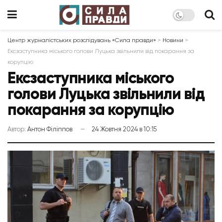
Центр журналістських розслідувань «Сила правди»
>
Новини
>
Ексзаступника міського голови Луцька звільнили від покарання за
корупцію
Ексзаступника міського
голови Луцька звільнили від
покарання за корупцію
Автор:
Антон Філіппов
24 Жовтня 2024 в 10:15