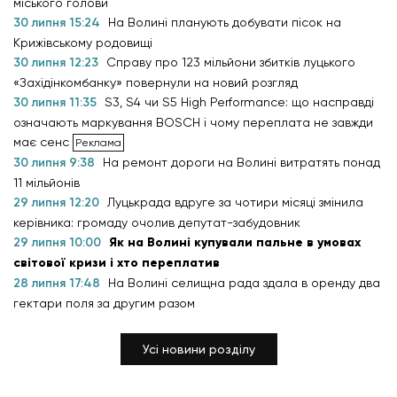
міського голови
30 липня 15:24
На Волині планують добувати пісок на
Крижівському родовищі
30 липня 12:23
Справу про 123 мільйони збитків луцького
«Західінкомбанку» повернули на новий розгляд
30 липня 11:35
S3, S4 чи S5 High Performance: що насправді
означають маркування BOSCH і чому переплата не завжди
має сенс
30 липня 9:38
На ремонт дороги на Волині витратять понад
11 мільйонів
29 липня 12:20
Луцькрада вдруге за чотири місяці змінила
керівника: громаду очолив депутат-забудовник
29 липня 10:00
Як на Волині купували пальне в умовах
світової кризи і хто переплатив
28 липня 17:48
На Волині селищна рада здала в оренду два
гектари поля за другим разом
Усі новини розділу