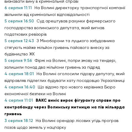
визнавати вину в кримінальній справі
6 серпня 11:11
На Волині директорку транспортної компанії
звільнили від кримінальної відповідальності
5 серпня 16:50
Суд арештував рахунки фермерського
господарства волинського депутата, який вигнав
податкових ревізорів
5 серпня 12:43
З Міноборони та луцького забудовника
стягують майже мільйон гривень пайового внеску за
будівництво ЖК
5 серпня 9:56
Фірмі на Волині, попри змову на тендері,
залишили понад два мільйони гривень за підряд
4 серпня 18:01
На Волині оголосили підозру депутату, який
відправляв підлеглих будувати хату посадовцю Укрзалізниці
4 серпня 16:40
Що відомо про нового керівника Бюро
економічної безпеки на Волині
4 серпня 11:01
ВАКС виніс вирок фігуранту справи про
контрабанду через Волинську митницю на пів мільярда
гривень
3 серпня 18:12
На Волині орендар лісових угідь програв
позов щодо земель у нацпарку