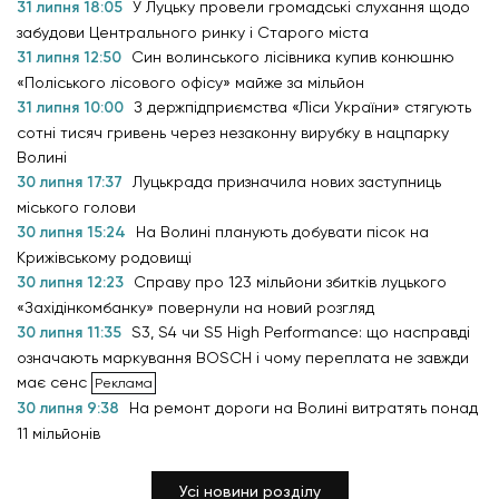
31 липня 18:05
У Луцьку провели громадські слухання щодо
забудови Центрального ринку і Старого міста
31 липня 12:50
Син волинського лісівника купив конюшню
«Поліського лісового офісу» майже за мільйон
31 липня 10:00
З держпідприємства «Ліси України» стягують
сотні тисяч гривень через незаконну вирубку в нацпарку
Волині
30 липня 17:37
Луцькрада призначила нових заступниць
міського голови
30 липня 15:24
На Волині планують добувати пісок на
Крижівському родовищі
30 липня 12:23
Справу про 123 мільйони збитків луцького
«Західінкомбанку» повернули на новий розгляд
30 липня 11:35
S3, S4 чи S5 High Performance: що насправді
означають маркування BOSCH і чому переплата не завжди
має сенс
30 липня 9:38
На ремонт дороги на Волині витратять понад
11 мільйонів
Усі новини розділу