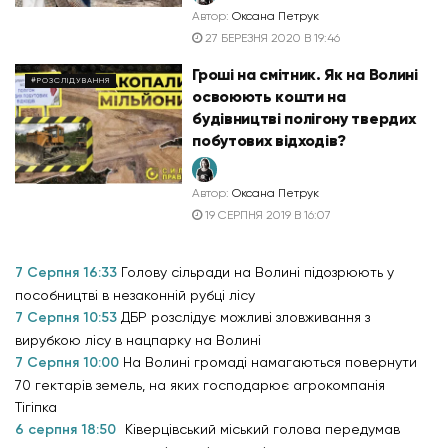
Автор:
Оксана Петрук
27 БЕРЕЗНЯ 2020 В 19:46
Гроші на смітник. Як на Волині
#РОЗСЛІДУВАННЯ
освоюють кошти на
будівництві полігону твердих
побутових відходів?
Автор:
Оксана Петрук
19 СЕРПНЯ 2019 В 16:07
7 Серпня 16:33
Голову сільради на Волині підозрюють у
пособництві в незаконній рубці лісу
7 Серпня 10:53
ДБР розслідує можливі зловживання з
вирубкою лісу в нацпарку на Волині
7 Серпня 10:00
На Волині громаді намагаються повернути
70 гектарів земель, на яких господарює агрокомпанія
Тігіпка
6 серпня 18:50
Ківерцівський міський голова передумав