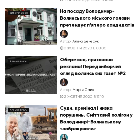
На посаду Володимир-
ВИБОРИ 2020
Волинського міського голови
претендує п’ятеро кандидатів
Автор:
Аліна Бекерук
6 ЖОВТНЯ 2020 В 08:00
Обережно, прихована
#АНАЛІТИКА
реклама! Передвиборчий
огляд волинських газет №2
Автор:
Марія Смик
2 ЖОВТНЯ 2020 В 17:10
Суди, кримінал і низка
#АНАЛІТИКА
порушень. Сміттєвий полігон у
Володимирі-Волинському
«забракували»