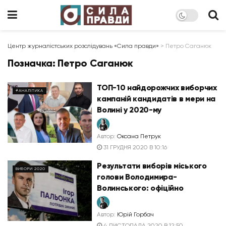
Центр журналістських розслідувань «Сила правди»
>
Петро Саганюк
Позначка:
Петро Саганюк
ТОП-10 найдорожчих виборчих
#АНАЛІТИКА
кампаній кандидатів в мери на
Волині у 2020-му
Автор:
Оксана Петрук
31 ГРУДНЯ 2020 В 10:16
Результати виборів міського
ВИБОРИ 2020
голови Володимира-
Волинського: офіційно
Автор:
Юрій Горбач
4 ЛИСТОПАДА 2020 В 12:50