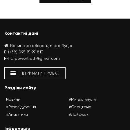
Контактні дані
Волинська область, місто Луцьк
(+38) 095 15 97 813
cirpowertruth@gmail.com
ПІДТРИМАТИ ПРОЕКТ
Розділи сайту
Новини
#Ми вплинули
#Розслідування
#Спецтема
#Аналітика
#Лайфхак
Інформація