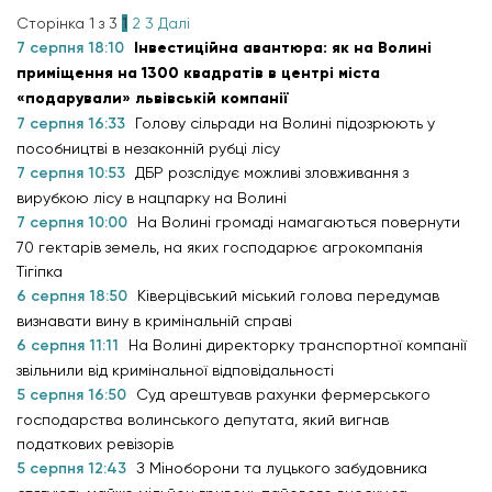
Сторінка 1 з 3
1
2
3
Далі
7 серпня 18:10
Інвестиційна авантюра: як на Волині
приміщення на 1300 квадратів в центрі міста
«подарували» львівській компанії
7 серпня 16:33
Голову сільради на Волині підозрюють у
пособництві в незаконній рубці лісу
7 серпня 10:53
ДБР розслідує можливі зловживання з
вирубкою лісу в нацпарку на Волині
7 серпня 10:00
На Волині громаді намагаються повернути
70 гектарів земель, на яких господарює агрокомпанія
Тігіпка
6 серпня 18:50
Ківерцівський міський голова передумав
визнавати вину в кримінальній справі
6 серпня 11:11
На Волині директорку транспортної компанії
звільнили від кримінальної відповідальності
5 серпня 16:50
Суд арештував рахунки фермерського
господарства волинського депутата, який вигнав
податкових ревізорів
5 серпня 12:43
З Міноборони та луцького забудовника