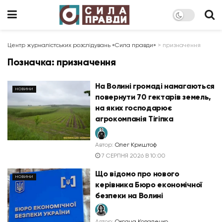
Центр журналістських розслідувань «Сила правди»
>
призначення
Позначка:
призначення
На Волині громаді намагаються
НОВИНИ
повернути 70 гектарів земель,
на яких господарює
агрокомпанія Тігіпка
Автор:
Олег Криштоф
7 СЕРПНЯ 2026 В 10:00
Що відомо про нового
НОВИНИ
керівника Бюро економічної
безпеки на Волині
Автор:
Оксана Коваленко