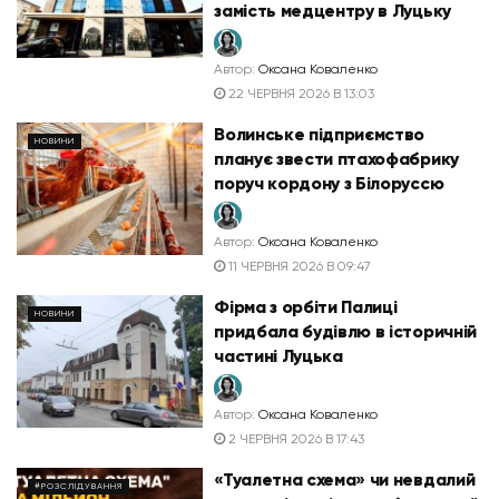
замість медцентру в Луцьку
Автор:
Оксана Коваленко
22 ЧЕРВНЯ 2026 В 13:03
Волинське підприємство
НОВИНИ
планує звести птахофабрику
поруч кордону з Білоруссю
Автор:
Оксана Коваленко
11 ЧЕРВНЯ 2026 В 09:47
Фірма з орбіти Палиці
НОВИНИ
придбала будівлю в історичній
частині Луцька
Автор:
Оксана Коваленко
2 ЧЕРВНЯ 2026 В 17:43
«Туалетна схема» чи невдалий
#РОЗСЛІДУВАННЯ