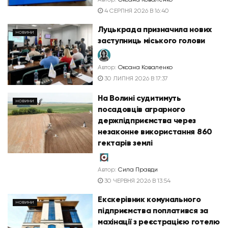
4 СЕРПНЯ 2026 В 16:40
Луцькрада призначила нових
НОВИНИ
заступниць міського голови
Автор:
Оксана Коваленко
30 ЛИПНЯ 2026 В 17:37
На Волині судитимуть
НОВИНИ
посадовців аграрного
держпідприємства через
незаконне використання 860
гектарів землі
Автор:
Сила Правди
30 ЧЕРВНЯ 2026 В 13:54
Екскерівник комунального
НОВИНИ
підприємства поплатився за
махінації з реєстрацією готелю