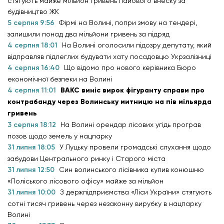
стягують майже мільйон гривень пайового внеску за
будівництво ЖК
5 серпня 9:56
Фірмі на Волині, попри змову на тендері,
залишили понад два мільйони гривень за підряд
4 серпня 18:01
На Волині оголосили підозру депутату, який
відправляв підлеглих будувати хату посадовцю Укрзалізниці
4 серпня 16:40
Що відомо про нового керівника Бюро
економічної безпеки на Волині
4 серпня 11:01
ВАКС виніс вирок фігуранту справи про
контрабанду через Волинську митницю на пів мільярда
гривень
3 серпня 18:12
На Волині орендар лісових угідь програв
позов щодо земель у нацпарку
31 липня 18:05
У Луцьку провели громадські слухання щодо
забудови Центрального ринку і Старого міста
31 липня 12:50
Син волинського лісівника купив конюшню
«Поліського лісового офісу» майже за мільйон
31 липня 10:00
З держпідприємства «Ліси України» стягують
сотні тисяч гривень через незаконну вирубку в нацпарку
Волині