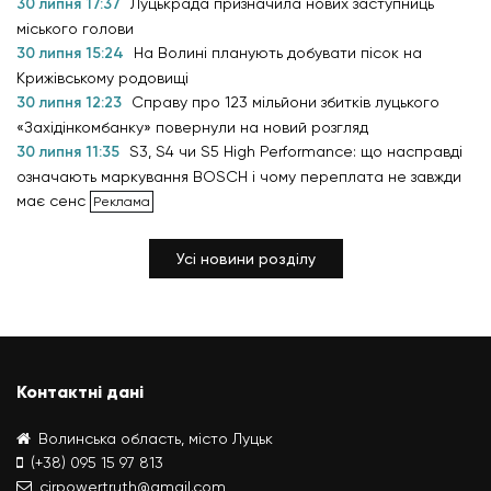
30 липня 17:37
Луцькрада призначила нових заступниць
міського голови
30 липня 15:24
На Волині планують добувати пісок на
Крижівському родовищі
30 липня 12:23
Справу про 123 мільйони збитків луцького
«Західінкомбанку» повернули на новий розгляд
30 липня 11:35
S3, S4 чи S5 High Performance: що насправді
означають маркування BOSCH і чому переплата не завжди
має сенс
Усі новини розділу
Контактні дані
Волинська область, місто Луцьк
(+38) 095 15 97 813
cirpowertruth@gmail.com