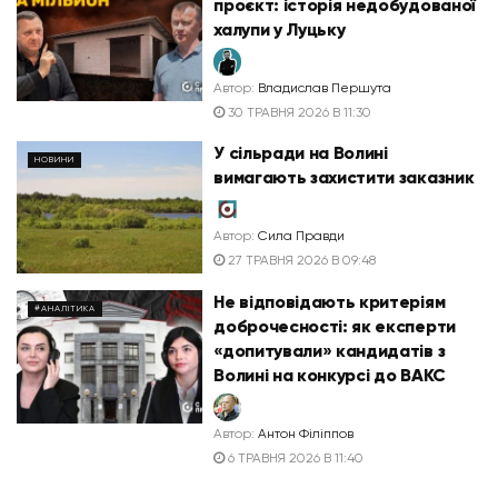
проєкт: історія недобудованої
халупи у Луцьку
Автор:
Владислав Першута
30 ТРАВНЯ 2026 В 11:30
У сільради на Волині
НОВИНИ
вимагають захистити заказник
Автор:
Сила Правди
27 ТРАВНЯ 2026 В 09:48
Не відповідають критеріям
#АНАЛІТИКА
доброчесності: як експерти
«допитували» кандидатів з
Волині на конкурсі до ВАКС
Автор:
Антон Філіппов
6 ТРАВНЯ 2026 В 11:40