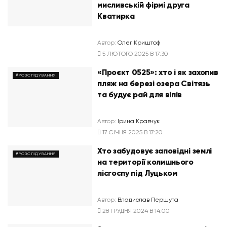
мисливській фірмі друга
Кватирка
Автор:
Олег Криштоф
5 ЛЮТОГО 2025 В 17:30
«Проєкт 0525»: хто і як захопив
#РОЗСЛІДУВАННЯ
пляж на березі озера Світязь
та будує рай для віпів
Автор:
Ірина Кравчук
17 СІЧНЯ 2025 В 17:20
Хто забудовує заповідні землі
#РОЗСЛІДУВАННЯ
на території колишнього
лісгоспу під Луцьком
Автор:
Владислав Першута
28 ГРУДНЯ 2024 В 14:00