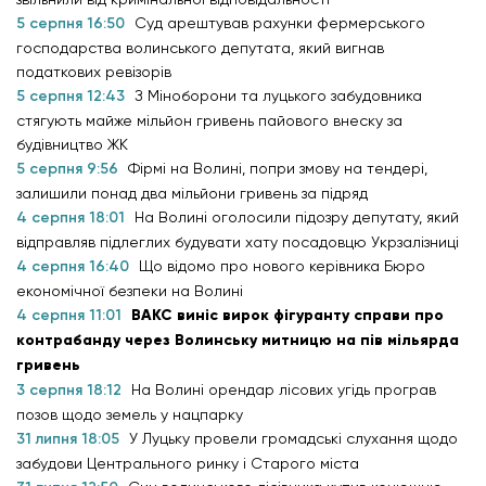
5 серпня 16:50
Суд арештував рахунки фермерського
господарства волинського депутата, який вигнав
податкових ревізорів
5 серпня 12:43
З Міноборони та луцького забудовника
стягують майже мільйон гривень пайового внеску за
будівництво ЖК
5 серпня 9:56
Фірмі на Волині, попри змову на тендері,
залишили понад два мільйони гривень за підряд
4 серпня 18:01
На Волині оголосили підозру депутату, який
відправляв підлеглих будувати хату посадовцю Укрзалізниці
4 серпня 16:40
Що відомо про нового керівника Бюро
економічної безпеки на Волині
4 серпня 11:01
ВАКС виніс вирок фігуранту справи про
контрабанду через Волинську митницю на пів мільярда
гривень
3 серпня 18:12
На Волині орендар лісових угідь програв
позов щодо земель у нацпарку
31 липня 18:05
У Луцьку провели громадські слухання щодо
забудови Центрального ринку і Старого міста