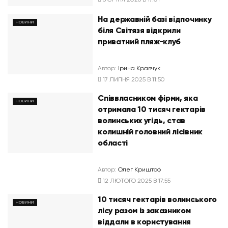
На державній базі відпочинку
НОВИНИ
біля Світязя відкрили
приватний пляж-клуб
Автор:
Ірина Кравчук
17 ЛИПНЯ 2025 В 11:50
Співвласником фірми, яка
НОВИНИ
отримала 10 тисяч гектарів
волинських угідь, став
колишній головний лісівник
області
Автор:
Олег Криштоф
12 ЛЮТОГО 2025 В 17:55
10 тисяч гектарів волинського
НОВИНИ
лісу разом із заказником
віддали в користування