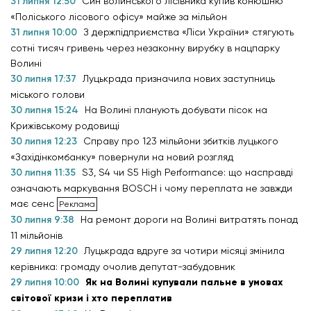
31 липня 12:50
Син волинського лісівника купив конюшню
«Поліського лісового офісу» майже за мільйон
31 липня 10:00
З держпідприємства «Ліси України» стягують
сотні тисяч гривень через незаконну вирубку в нацпарку
Волині
30 липня 17:37
Луцькрада призначила нових заступниць
міського голови
30 липня 15:24
На Волині планують добувати пісок на
Крижівському родовищі
30 липня 12:23
Справу про 123 мільйони збитків луцького
«Західінкомбанку» повернули на новий розгляд
30 липня 11:35
S3, S4 чи S5 High Performance: що насправді
означають маркування BOSCH і чому переплата не завжди
має сенс
30 липня 9:38
На ремонт дороги на Волині витратять понад
11 мільйонів
29 липня 12:20
Луцькрада вдруге за чотири місяці змінила
керівника: громаду очолив депутат-забудовник
29 липня 10:00
Як на Волині купували пальне в умовах
світової кризи і хто переплатив