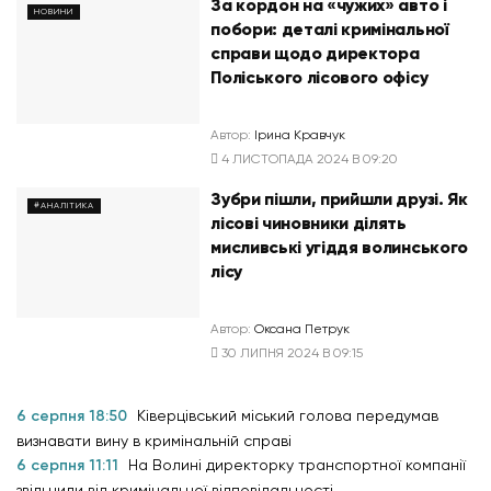
За кордон на «чужих» авто і
НОВИНИ
побори: деталі кримінальної
справи щодо директора
Поліського лісового офісу
Автор:
Ірина Кравчук
4 ЛИСТОПАДА 2024 В 09:20
Зубри пішли, прийшли друзі. Як
#АНАЛІТИКА
лісові чиновники ділять
мисливські угіддя волинського
лісу
Автор:
Оксана Петрук
30 ЛИПНЯ 2024 В 09:15
6 серпня 18:50
Ківерцівський міський голова передумав
визнавати вину в кримінальній справі
6 серпня 11:11
На Волині директорку транспортної компанії
звільнили від кримінальної відповідальності