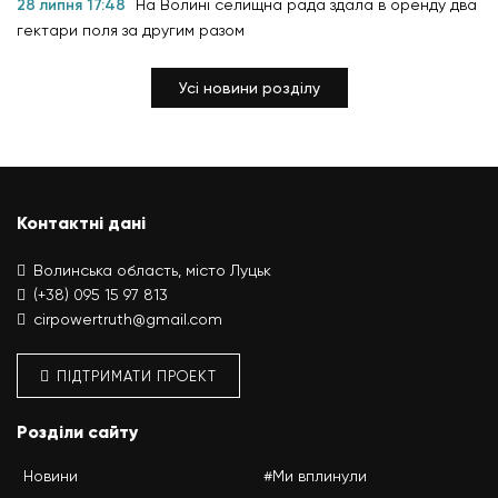
28 липня 17:48
На Волині селищна рада здала в оренду два
гектари поля за другим разом
Усі новини розділу
Контактні дані
Волинська область, місто Луцьк
(+38) 095 15 97 813
cirpowertruth@gmail.com
ПІДТРИМАТИ ПРОЕКТ
Розділи сайту
Новини
#Ми вплинули