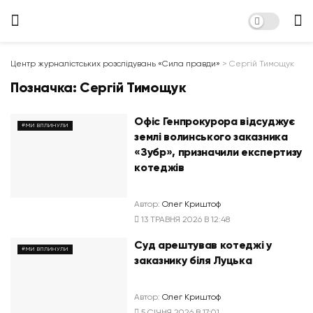
Центр журналістських розслідувань «Сила правди»
>
Сергій Тимощук
Позначка:
Сергій Тимощук
Офіс Генпрокурора відсуджує
#МИ ВПЛИНУЛИ
землі волинського заказника
«Зубр», призначили експертизу
котеджів
Автор:
Олег Криштоф
13 ТРАВНЯ 2026 В 12:48
Суд арештував котеджі у
#МИ ВПЛИНУЛИ
заказнику біля Луцька
Автор:
Олег Криштоф
5 СІЧНЯ 2026 В 17:01