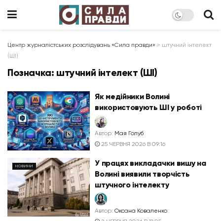
Центр журналістських розслідувань «Сила правди»
>
штучний інтелект
(ШІ)
Позначка:
штучний інтелект (ШІ)
Як медійники Волині
використовують ШІ у роботі
Автор:
Мая Голуб
25 ЧЕРВНЯ 2026 В 09:16
У працях викладачки вишу на
НОВИНИ
Волині виявили творчість
штучного інтелекту
Автор:
Оксана Коваленко