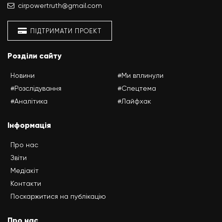
cirpowertruth@gmail.com
ПІДТРИМАТИ ПРОЕКТ
Розділи сайту
Новини
#Ми вплинули
#Розслідування
#Спецтема
#Аналітика
#Лайфхак
Інформація
Про нас
Звіти
Медіакіт
Контакти
Поскаржитися на публікацію
Про нас