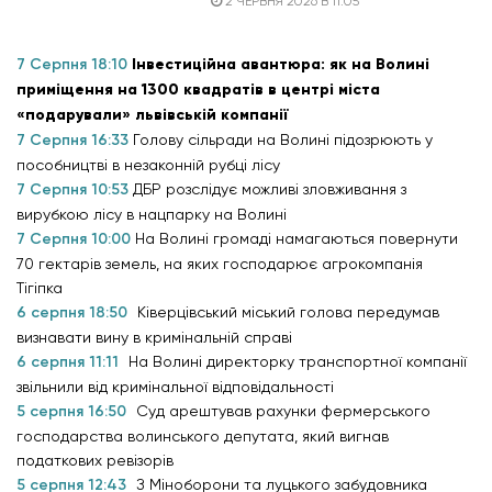
2 ЧЕРВНЯ 2026 В 11:05
7 Серпня 18:10
Інвестиційна авантюра: як на Волині
приміщення на 1300 квадратів в центрі міста
«подарували» львівській компанії
7 Серпня 16:33
Голову сільради на Волині підозрюють у
пособництві в незаконній рубці лісу
7 Серпня 10:53
ДБР розслідує можливі зловживання з
вирубкою лісу в нацпарку на Волині
7 Серпня 10:00
На Волині громаді намагаються повернути
70 гектарів земель, на яких господарює агрокомпанія
Тігіпка
6 серпня 18:50
Ківерцівський міський голова передумав
визнавати вину в кримінальній справі
6 серпня 11:11
На Волині директорку транспортної компанії
звільнили від кримінальної відповідальності
5 серпня 16:50
Суд арештував рахунки фермерського
господарства волинського депутата, який вигнав
податкових ревізорів
5 серпня 12:43
З Міноборони та луцького забудовника