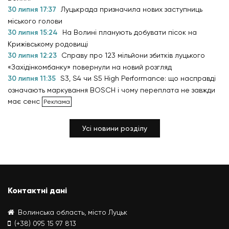
30 липня 17:37
Луцькрада призначила нових заступниць
міського голови
30 липня 15:24
На Волині планують добувати пісок на
Крижівському родовищі
30 липня 12:23
Справу про 123 мільйони збитків луцького
«Західінкомбанку» повернули на новий розгляд
30 липня 11:35
S3, S4 чи S5 High Performance: що насправді
означають маркування BOSCH і чому переплата не завжди
має сенс
Усі новини розділу
Контактні дані
Волинська область, місто Луцьк
(+38) 095 15 97 813