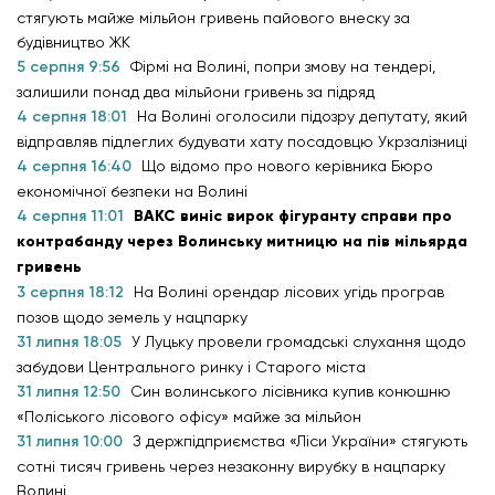
стягують майже мільйон гривень пайового внеску за
будівництво ЖК
5 серпня 9:56
Фірмі на Волині, попри змову на тендері,
залишили понад два мільйони гривень за підряд
4 серпня 18:01
На Волині оголосили підозру депутату, який
відправляв підлеглих будувати хату посадовцю Укрзалізниці
4 серпня 16:40
Що відомо про нового керівника Бюро
економічної безпеки на Волині
4 серпня 11:01
ВАКС виніс вирок фігуранту справи про
контрабанду через Волинську митницю на пів мільярда
гривень
3 серпня 18:12
На Волині орендар лісових угідь програв
позов щодо земель у нацпарку
31 липня 18:05
У Луцьку провели громадські слухання щодо
забудови Центрального ринку і Старого міста
31 липня 12:50
Син волинського лісівника купив конюшню
«Поліського лісового офісу» майже за мільйон
31 липня 10:00
З держпідприємства «Ліси України» стягують
сотні тисяч гривень через незаконну вирубку в нацпарку
Волині