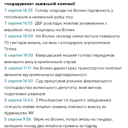
«подарували» львівській компанії
7 серпня 16:33
Голову сільради на Волині підозрюють у
пособництві в незаконній рубці лісу
7 серпня 10:53
ДБР розслідує можливі зловживання з
вирубкою лісу в нацпарку на Волині
7 серпня 10:00
На Волині громаді намагаються повернути
70 гектарів земель, на яких господарює агрокомпанія
Тігіпка
6 серпня 18:50
Ківерцівський міський голова передумав
визнавати вину в кримінальній справі
6 серпня 11:11
На Волині директорку транспортної компанії
звільнили від кримінальної відповідальності
5 серпня 16:50
Суд арештував рахунки фермерського
господарства волинського депутата, який вигнав
податкових ревізорів
5 серпня 12:43
З Міноборони та луцького забудовника
стягують майже мільйон гривень пайового внеску за
будівництво ЖК
5 серпня 9:56
Фірмі на Волині, попри змову на тендері,
залишили понад два мільйони гривень за підряд