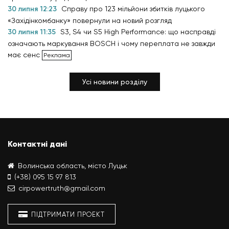
30 липня 12:23
Справу про 123 мільйони збитків луцького
«Західінкомбанку» повернули на новий розгляд
30 липня 11:35
S3, S4 чи S5 High Performance: що насправді
означають маркування BOSCH і чому переплата не завжди
має сенс
Усі новини розділу
Контактні дані
Волинська область, місто Луцьк
(+38) 095 15 97 813
cirpowertruth@gmail.com
ПІДТРИМАТИ ПРОЕКТ