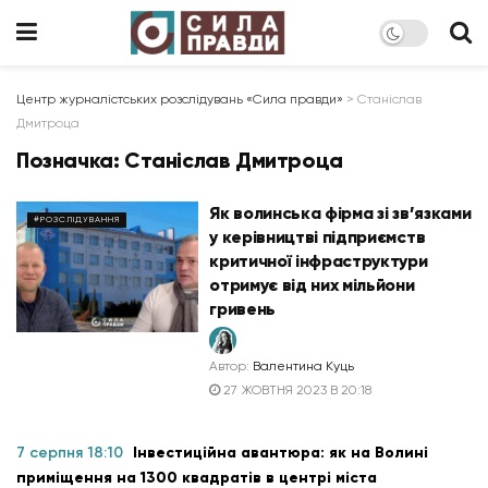
Центр журналістських розслідувань «Сила правди»
>
Станіслав
Дмитроца
Позначка:
Станіслав Дмитроца
Як волинська фірма зі зв’язками
#РОЗСЛІДУВАННЯ
у керівництві підприємств
критичної інфраструктури
отримує від них мільйони
гривень
Автор:
Валентина Куць
27 ЖОВТНЯ 2023 В 20:18
7 серпня 18:10
Інвестиційна авантюра: як на Волині
приміщення на 1300 квадратів в центрі міста