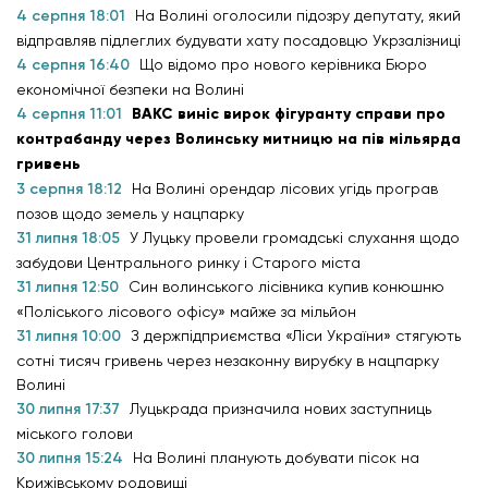
4 серпня 18:01
На Волині оголосили підозру депутату, який
відправляв підлеглих будувати хату посадовцю Укрзалізниці
4 серпня 16:40
Що відомо про нового керівника Бюро
економічної безпеки на Волині
4 серпня 11:01
ВАКС виніс вирок фігуранту справи про
контрабанду через Волинську митницю на пів мільярда
гривень
3 серпня 18:12
На Волині орендар лісових угідь програв
позов щодо земель у нацпарку
31 липня 18:05
У Луцьку провели громадські слухання щодо
забудови Центрального ринку і Старого міста
31 липня 12:50
Син волинського лісівника купив конюшню
«Поліського лісового офісу» майже за мільйон
31 липня 10:00
З держпідприємства «Ліси України» стягують
сотні тисяч гривень через незаконну вирубку в нацпарку
Волині
30 липня 17:37
Луцькрада призначила нових заступниць
міського голови
30 липня 15:24
На Волині планують добувати пісок на
Крижівському родовищі