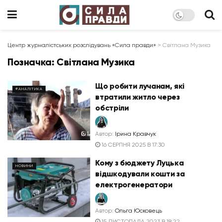
Центр журналістських розслідувань «Сила правди»
>
Світлана Музика
Позначка:
Світлана Музика
Що робити лучанам, які
#АНАЛІТИКА
втратили житло через
обстріли
Автор:
Ірина Кравчук
16 СЕРПНЯ 2025 В 17:30
Кому з бюджету Луцька
НОВИНИ
відшкодували кошти за
електрогенератори
Автор:
Ольга Юсковець
15 ЛИСТОПАДА 2023 В 18:22