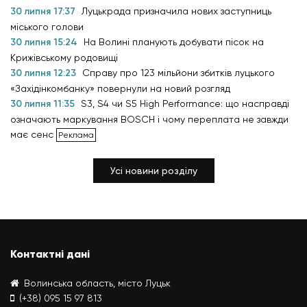
30 липня 17:37
Луцькрада призначила нових заступниць
міського голови
30 липня 15:24
На Волині планують добувати пісок на
Крижівському родовищі
30 липня 12:23
Справу про 123 мільйони збитків луцького
«Західінкомбанку» повернули на новий розгляд
30 липня 11:35
S3, S4 чи S5 High Performance: що насправді
означають маркування BOSCH і чому переплата не завжди
має сенс
Усі новини розділу
Контактні дані
Волинська область, місто Луцьк
(+38) 095 15 97 813