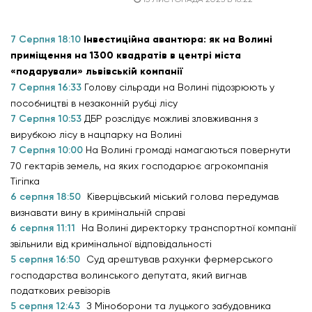
7 Серпня 18:10
Інвестиційна авантюра: як на Волині
приміщення на 1300 квадратів в центрі міста
«подарували» львівській компанії
7 Серпня 16:33
Голову сільради на Волині підозрюють у
пособництві в незаконній рубці лісу
7 Серпня 10:53
ДБР розслідує можливі зловживання з
вирубкою лісу в нацпарку на Волині
7 Серпня 10:00
На Волині громаді намагаються повернути
70 гектарів земель, на яких господарює агрокомпанія
Тігіпка
6 серпня 18:50
Ківерцівський міський голова передумав
визнавати вину в кримінальній справі
6 серпня 11:11
На Волині директорку транспортної компанії
звільнили від кримінальної відповідальності
5 серпня 16:50
Суд арештував рахунки фермерського
господарства волинського депутата, який вигнав
податкових ревізорів
5 серпня 12:43
З Міноборони та луцького забудовника