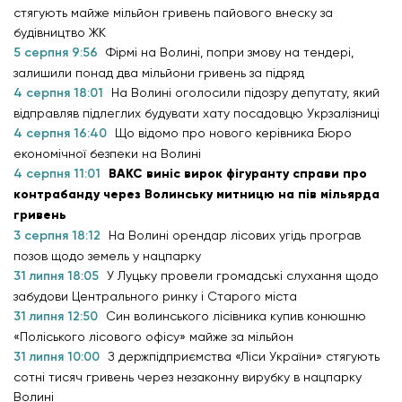
стягують майже мільйон гривень пайового внеску за
будівництво ЖК
5 серпня 9:56
Фірмі на Волині, попри змову на тендері,
залишили понад два мільйони гривень за підряд
4 серпня 18:01
На Волині оголосили підозру депутату, який
відправляв підлеглих будувати хату посадовцю Укрзалізниці
4 серпня 16:40
Що відомо про нового керівника Бюро
економічної безпеки на Волині
4 серпня 11:01
ВАКС виніс вирок фігуранту справи про
контрабанду через Волинську митницю на пів мільярда
гривень
3 серпня 18:12
На Волині орендар лісових угідь програв
позов щодо земель у нацпарку
31 липня 18:05
У Луцьку провели громадські слухання щодо
забудови Центрального ринку і Старого міста
31 липня 12:50
Син волинського лісівника купив конюшню
«Поліського лісового офісу» майже за мільйон
31 липня 10:00
З держпідприємства «Ліси України» стягують
сотні тисяч гривень через незаконну вирубку в нацпарку
Волині