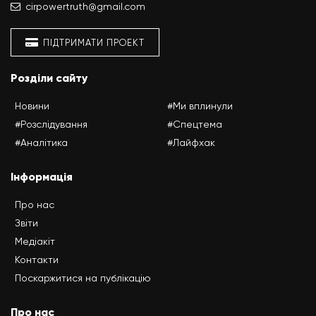
cirpowertruth@gmail.com
ПІДТРИМАТИ ПРОЕКТ
Розділи сайту
Новини
#Ми вплинули
#Розслідування
#Спецтема
#Аналітика
#Лайфхак
Інформація
Про нас
Звіти
Медіакіт
Контакти
Поскаржитися на публікацію
Про нас