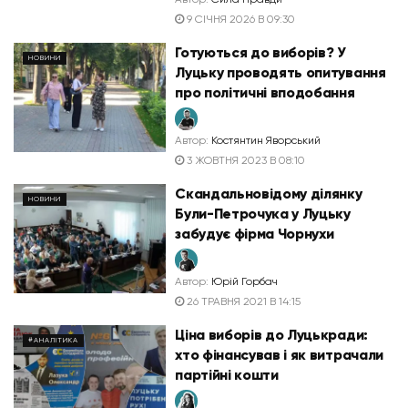
9 СІЧНЯ 2026 В 09:30
Готуються до виборів? У
НОВИНИ
Луцьку проводять опитування
про політичні вподобання
Автор:
Костянтин Яворський
3 ЖОВТНЯ 2023 В 08:10
Скандальновідому ділянку
НОВИНИ
Були-Петрочука у Луцьку
забудує фірма Чорнухи
Автор:
Юрій Горбач
26 ТРАВНЯ 2021 В 14:15
Ціна виборів до Луцькради:
#АНАЛІТИКА
хто фінансував і як витрачали
партійні кошти