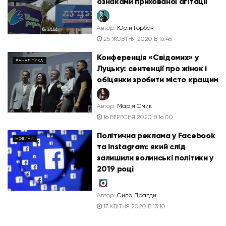
ознаками прихованої агітації
Автор:
Юрій Горбач
25 ЖОВТНЯ 2020 В 16:45
Конференція «Свідомих» у
#АНАЛІТИКА
Луцьку: сентенції про жінок і
обіцянки зробити місто кращим
Автор:
Марія Смик
16 ВЕРЕСНЯ 2020 В 16:00
Політична реклама у Facebook
НОВИНИ
та Instagram: який слід
залишили волинські політики у
2019 році
Автор:
Сила Правди
17 КВІТНЯ 2020 В 13:10