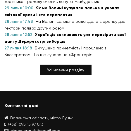
керівника: громаду очолив депутат-забудовник
29 липня 10:00
Як на Волині купували пальне в умовах
світової кризи і хто переплатив
28 липня 17:48
На Волині селищна рада здала в оренду два
гектари поля за другим разом
28 липня 12:52
Українців закликають уже перевірити свої
дані у Держреєстрі виборців
27 липня 18:18
Вимушена причетність і проблема з
блогерством. Що ще лунало на «Фронтері»
Усі новини розділу
Контактні дані
Волинська область, місто Луцьк
(+38) 095 15 97 813
cirpowertruth@gmail.com