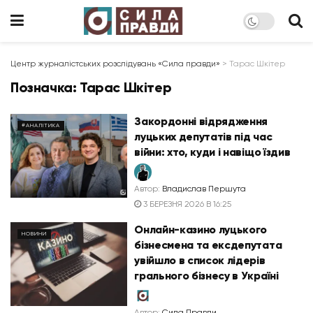
Центр журналістських розслідувань «Сила правди»
>
Тарас Шкітер
Позначка:
Тарас Шкітер
Закордонні відрядження
#АНАЛІТИКА
луцьких депутатів під час
війни: хто, куди і навіщо їздив
Автор:
Владислав Першута
3 БЕРЕЗНЯ 2026 В 16:25
Онлайн-казино луцького
НОВИНИ
бізнесмена та ексдепутата
увійшло в список лідерів
грального бізнесу в Україні
Автор:
Сила Правди