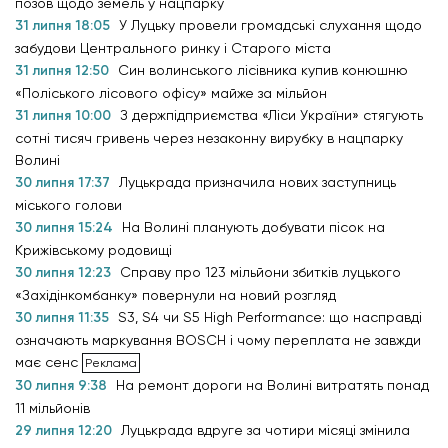
позов щодо земель у нацпарку
31 липня 18:05
У Луцьку провели громадські слухання щодо
забудови Центрального ринку і Старого міста
31 липня 12:50
Син волинського лісівника купив конюшню
«Поліського лісового офісу» майже за мільйон
31 липня 10:00
З держпідприємства «Ліси України» стягують
сотні тисяч гривень через незаконну вирубку в нацпарку
Волині
30 липня 17:37
Луцькрада призначила нових заступниць
міського голови
30 липня 15:24
На Волині планують добувати пісок на
Крижівському родовищі
30 липня 12:23
Справу про 123 мільйони збитків луцького
«Західінкомбанку» повернули на новий розгляд
30 липня 11:35
S3, S4 чи S5 High Performance: що насправді
означають маркування BOSCH і чому переплата не завжди
має сенс
30 липня 9:38
На ремонт дороги на Волині витратять понад
11 мільйонів
29 липня 12:20
Луцькрада вдруге за чотири місяці змінила