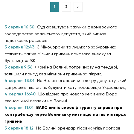
1
2
5 серпня 16:50
Суд арештував рахунки фермерського
господарства волинського депутата, який вигнав
податкових ревізорів
5 серпня 12:43
З Міноборони та луцького забудовника
стягують майже мільйон гривень пайового внеску за
будівництво ЖК
5 серпня 9:56
Фірмі на Волині, попри змову на тендері,
залишили понад два мільйони гривень за підряд
4 серпня 18:01
На Волині оголосили підозру депутату, який
відправляв підлеглих будувати хату посадовцю Укрзалізниці
4 серпня 16:40
Що відомо про нового керівника Бюро
економічної безпеки на Волині
4 серпня 11:01
ВАКС виніс вирок фігуранту справи про
контрабанду через Волинську митницю на пів мільярда
гривень
3 серпня 18:12
На Волині орендар лісових угідь програв