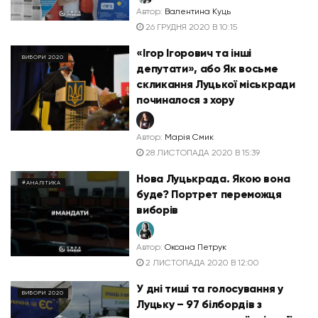
Автор:
Валентина Куць
26 ГРУДНЯ 2020 В 10:15
«Ігор Ігорович та інші
ВИБОРИ 2020
депутати», або Як восьме
скликання Луцької міськради
починалося з хору
Автор:
Марія Смик
28 ЛИСТОПАДА 2020 В 15:39
Нова Луцькрада. Якою вона
#АНАЛІТИКА
буде? Портрет переможця
виборів
Автор:
Оксана Петрук
2 ЛИСТОПАДА 2020 В 12:00
У дні тиші та голосування у
ВИБОРИ 2020
Луцьку – 97 білбордів з