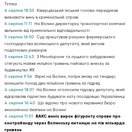
Тігіпка
6 серпня 18:50
Ківерцівський міський голова передумав
визнавати вину в кримінальній справі
6 серпня 11:11
На Волині директорку транспортної компанії
звільнили від кримінальної відповідальності
5 серпня 16:50
Суд арештував рахунки фермерського
господарства волинського депутата, який вигнав
податкових ревізорів
5 серпня 12:43
З Міноборони та луцького забудовника
стягують майже мільйон гривень пайового внеску за
будівництво ЖК
5 серпня 9:56
Фірмі на Волині, попри змову на тендері,
залишили понад два мільйони гривень за підряд
4 серпня 18:01
На Волині оголосили підозру депутату, який
відправляв підлеглих будувати хату посадовцю Укрзалізниці
4 серпня 16:40
Що відомо про нового керівника Бюро
економічної безпеки на Волині
4 серпня 11:01
ВАКС виніс вирок фігуранту справи про
контрабанду через Волинську митницю на пів мільярда
гривень