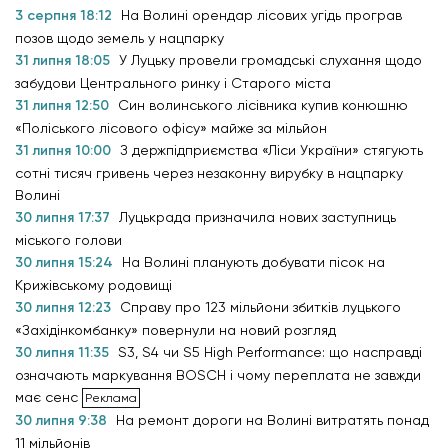
3 серпня 18:12
На Волині орендар лісових угідь програв
позов щодо земель у нацпарку
31 липня 18:05
У Луцьку провели громадські слухання щодо
забудови Центрального ринку і Старого міста
31 липня 12:50
Син волинського лісівника купив конюшню
«Поліського лісового офісу» майже за мільйон
31 липня 10:00
З держпідприємства «Ліси України» стягують
сотні тисяч гривень через незаконну вирубку в нацпарку
Волині
30 липня 17:37
Луцькрада призначила нових заступниць
міського голови
30 липня 15:24
На Волині планують добувати пісок на
Крижівському родовищі
30 липня 12:23
Справу про 123 мільйони збитків луцького
«Західінкомбанку» повернули на новий розгляд
30 липня 11:35
S3, S4 чи S5 High Performance: що насправді
означають маркування BOSCH і чому переплата не завжди
має сенс
30 липня 9:38
На ремонт дороги на Волині витратять понад
11 мільйонів