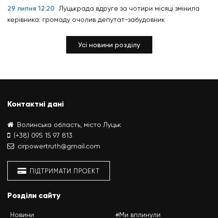
29 липня 12:20
Луцькрада вдруге за чотири місяці змінила
керівника: громаду очолив депутат-забудовник
Усі новини розділу
Контактні дані
Волинська область, місто Луцьк
(+38) 095 15 97 813
cirpowertruth@gmail.com
ПІДТРИМАТИ ПРОЕКТ
Розділи сайту
Новини
#Ми вплинули