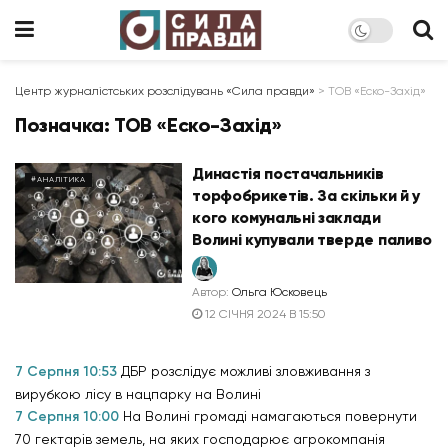
Центр журналістських розслідувань «Сила правди»
>
ТОВ «Еско-Захід»
Позначка:
ТОВ «Еско-Захід»
Династія постачальників
#АНАЛІТИКА
торфобрикетів. За скільки й у
кого комунальні заклади
Волині купували тверде паливо
Автор:
Ольга Юсковець
12 СІЧНЯ 2024 В 15:50
7 Серпня 10:53
ДБР розслідує можливі зловживання з
вирубкою лісу в нацпарку на Волині
7 Серпня 10:00
На Волині громаді намагаються повернути
70 гектарів земель, на яких господарює агрокомпанія