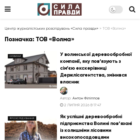
Центр журналістських розслідувань «Сила правди»
>
ТОВ «Волма»
Позначка:
ТОВ «Волма»
У волинської деревообробної
НОВИНИ
компанії, яку пов’язують з
сім’єю екскерівниці
Держлісагентства, змінився
власник
Автор:
Антон Філіппов
2 ЛИПНЯ 2026 В 17:47
Як успішні деревообробні
#РОЗСЛІДУВАННЯ
підприємства Волині пов’язані
із колишніми лісовими
високопосадовцями