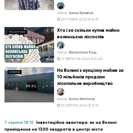
Автор:
Ірина Кравчук
29 ГРУДНЯ 2025 В 16:37
Хто і за скільки купив майно
#АНАЛІТИКА
волинських лісгоспів
Автор:
Валентина Куць
27 ВЕРЕСНЯ 2024 В 10:20
На Волині з аукціону майже за
НОВИНИ
10 мільйонів продали
лісопильне виробництво
Автор:
Антон Філіппов
13 СЕРПНЯ 2024 В 15:15
7 серпня 18:10
Інвестиційна авантюра: як на Волині
приміщення на 1300 квадратів в центрі міста