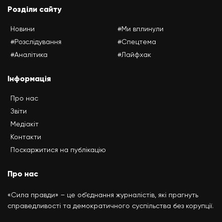
Розділи сайту
Новини
#Ми вплинули
#Розслідування
#Спецтема
#Аналітика
#Лайфхак
Інформація
Про нас
Звіти
Медіакіт
Контакти
Поскаржитися на публікацію
Про нас
«Сила правди» – це об’єднання журналістів, які прагнуть
справедливості та демократичного суспільства без корупції.