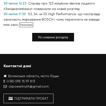
30 липня 12:23
Справу про 123 мільйони збитків луцького
«Західінкомбанку» повернули на новий розгляд
30 липня 11:35
S3, S4 чи S5 High Performance: що насправді
означають маркування BOSCH і чому переплата не завжди
має сенс
Усі новини розділу
Контактні дані
Волинська область, місто Луцьк
(+38) 095 15 97 813
cirpowertruth@gmail.com
ПІДТРИМАТИ ПРОЕКТ