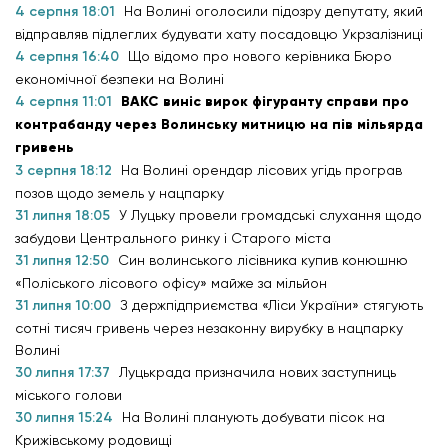
4 серпня 18:01
На Волині оголосили підозру депутату, який
відправляв підлеглих будувати хату посадовцю Укрзалізниці
4 серпня 16:40
Що відомо про нового керівника Бюро
економічної безпеки на Волині
4 серпня 11:01
ВАКС виніс вирок фігуранту справи про
контрабанду через Волинську митницю на пів мільярда
гривень
3 серпня 18:12
На Волині орендар лісових угідь програв
позов щодо земель у нацпарку
31 липня 18:05
У Луцьку провели громадські слухання щодо
забудови Центрального ринку і Старого міста
31 липня 12:50
Син волинського лісівника купив конюшню
«Поліського лісового офісу» майже за мільйон
31 липня 10:00
З держпідприємства «Ліси України» стягують
сотні тисяч гривень через незаконну вирубку в нацпарку
Волині
30 липня 17:37
Луцькрада призначила нових заступниць
міського голови
30 липня 15:24
На Волині планують добувати пісок на
Крижівському родовищі