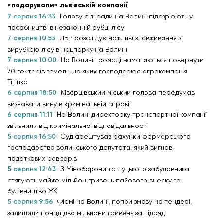
«подарували» львівській компанії
7 серпня 16:33
Голову сільради на Волині підозрюють у
пособництві в незаконній рубці лісу
7 серпня 10:53
ДБР розслідує можливі зловживання з
вирубкою лісу в нацпарку на Волині
7 серпня 10:00
На Волині громаді намагаються повернути
70 гектарів земель, на яких господарює агрокомпанія
Тігіпка
6 серпня 18:50
Ківерцівський міський голова передумав
визнавати вину в кримінальній справі
6 серпня 11:11
На Волині директорку транспортної компанії
звільнили від кримінальної відповідальності
5 серпня 16:50
Суд арештував рахунки фермерського
господарства волинського депутата, який вигнав
податкових ревізорів
5 серпня 12:43
З Міноборони та луцького забудовника
стягують майже мільйон гривень пайового внеску за
будівництво ЖК
5 серпня 9:56
Фірмі на Волині, попри змову на тендері,
залишили понад два мільйони гривень за підряд