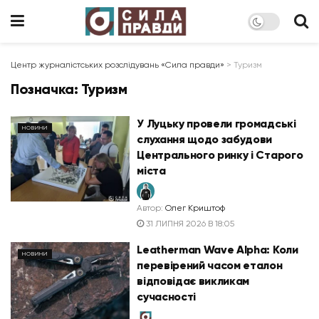
Центр журналістських розслідувань «Сила правди»
>
Туризм
Позначка:
Туризм
У Луцьку провели громадські
НОВИНИ
слухання щодо забудови
Центрального ринку і Старого
міста
Автор:
Олег Криштоф
31 ЛИПНЯ 2026 В 18:05
Leatherman Wave Alpha: Коли
НОВИНИ
перевірений часом еталон
відповідає викликам
сучасності