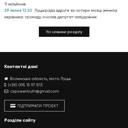
11 мільйонів
29 липня 12:20
Луцькрада вдруге за чотири місяці змінила
керівника: громаду очолив депутат-забудовник
Усі новини розділу
Контактні дані
Волинська область, місто Луцьк
(+38) 095 15 97 813
cirpowertruth@gmail.com
ПІДТРИМАТИ ПРОЕКТ
Розділи сайту