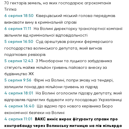
70 гектарів земель, на яких господарює агрокомпанія
Тігіпка
6 серпня 18:50
Ківерцівський міський голова передумав
визнавати вину в кримінальній справі
6 серпня 11:11
На Волині директорку транспортної компанії
звільнили від кримінальної відповідальності
5 серпня 16:50
Суд арештував рахунки фермерського
господарства волинського депутата, який вигнав
податкових ревізорів
5 серпня 12:43
З Міноборони та луцького забудовника
стягують майже мільйон гривень пайового внеску за
будівництво ЖК
5 серпня 9:56
Фірмі на Волині, попри змову на тендері,
залишили понад два мільйони гривень за підряд
4 серпня 18:01
На Волині оголосили підозру депутату, який
відправляв підлеглих будувати хату посадовцю Укрзалізниці
4 серпня 16:40
Що відомо про нового керівника Бюро
економічної безпеки на Волині
4 серпня 11:01
ВАКС виніс вирок фігуранту справи про
контрабанду через Волинську митницю на пів мільярда