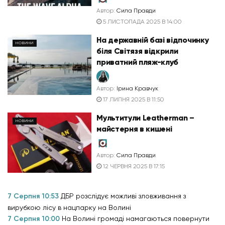
Автор:
Сила Правди
5 ЛИСТОПАДА 2025 В 14:00
На державній базі відпочинку
НОВИНИ
біля Світязя відкрили
приватний пляж-клуб
Автор:
Ірина Кравчук
17 ЛИПНЯ 2025 В 11:50
Мультитули Leatherman –
НОВИНИ
майстерня в кишені
Автор:
Сила Правди
12 ЧЕРВНЯ 2025 В 17:15
7 Серпня 10:53
ДБР розслідує можливі зловживання з
вирубкою лісу в нацпарку на Волині
7 Серпня 10:00
На Волині громаді намагаються повернути