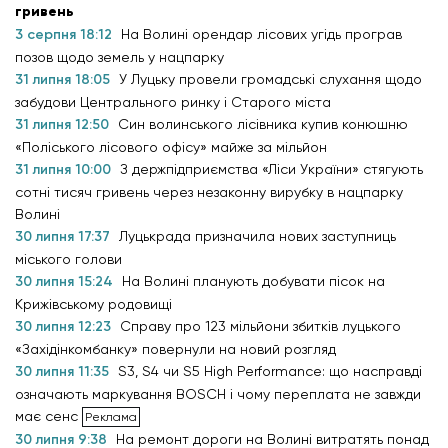
гривень
3 серпня 18:12
На Волині орендар лісових угідь програв
позов щодо земель у нацпарку
31 липня 18:05
У Луцьку провели громадські слухання щодо
забудови Центрального ринку і Старого міста
31 липня 12:50
Син волинського лісівника купив конюшню
«Поліського лісового офісу» майже за мільйон
31 липня 10:00
З держпідприємства «Ліси України» стягують
сотні тисяч гривень через незаконну вирубку в нацпарку
Волині
30 липня 17:37
Луцькрада призначила нових заступниць
міського голови
30 липня 15:24
На Волині планують добувати пісок на
Крижівському родовищі
30 липня 12:23
Справу про 123 мільйони збитків луцького
«Західінкомбанку» повернули на новий розгляд
30 липня 11:35
S3, S4 чи S5 High Performance: що насправді
означають маркування BOSCH і чому переплата не завжди
має сенс
30 липня 9:38
На ремонт дороги на Волині витратять понад