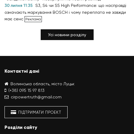
30 липня 11:35
S3, S4 чи S5 High Performance: що насправді
означають маркування BOSCH і чому переплата не завжди
має сенс
Усі новини розділу
Контактні дані
Волинська область, місто Луцьк
(+38) 095 15 97 813
cirpowertruth@gmail.com
ПІДТРИМАТИ ПРОЕКТ
Розділи сайту