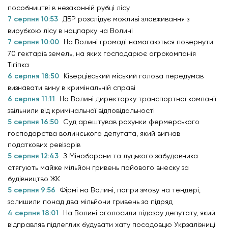
пособництві в незаконній рубці лісу
7 серпня 10:53
ДБР розслідує можливі зловживання з
вирубкою лісу в нацпарку на Волині
7 серпня 10:00
На Волині громаді намагаються повернути
70 гектарів земель, на яких господарює агрокомпанія
Тігіпка
6 серпня 18:50
Ківерцівський міський голова передумав
визнавати вину в кримінальній справі
6 серпня 11:11
На Волині директорку транспортної компанії
звільнили від кримінальної відповідальності
5 серпня 16:50
Суд арештував рахунки фермерського
господарства волинського депутата, який вигнав
податкових ревізорів
5 серпня 12:43
З Міноборони та луцького забудовника
стягують майже мільйон гривень пайового внеску за
будівництво ЖК
5 серпня 9:56
Фірмі на Волині, попри змову на тендері,
залишили понад два мільйони гривень за підряд
4 серпня 18:01
На Волині оголосили підозру депутату, який
відправляв підлеглих будувати хату посадовцю Укрзалізниці