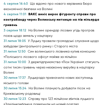
4 серпня 16:40
Що відомо про нового керівника Бюро
економічної безпеки на Волині
4 серпня 11:01
ВАКС виніс вирок фігуранту справи про
контрабанду через Волинську митницю на пів мільярда
гривень
3 серпня 18:12
На Волині орендар лісових угідь програв
позов щодо земель у нацпарку
31 липня 18:05
У Луцьку провели громадські слухання щодо
забудови Центрального ринку і Старого міста
31 липня 12:50
Син волинського лісівника купив конюшню
«Поліського лісового офісу» майже за мільйон
31 липня 10:00
З держпідприємства «Ліси України» стягують
сотні тисяч гривень через незаконну вирубку в нацпарку
Волині
30 липня 17:37
Луцькрада призначила нових заступниць
міського голови
30 липня 15:24
На Волині планують добувати пісок на
Крижівському родовищі
30 липня 12:23
Справу про 123 мільйони збитків луцького
«Західінкомбанку» повернули на новий розгляд