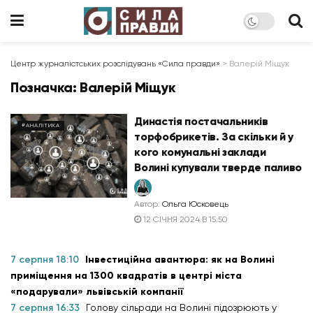
Центр журналістських розслідувань «Сила правди»
>
Валерій Міщук
Позначка:
Валерій Міщук
Династія постачальників
#АНАЛІТИКА
торфобрикетів. За скільки й у
кого комунальні заклади
Волині купували тверде паливо
Автор:
Ольга Юсковець
12 СІЧНЯ 2024 В 15:50
7 серпня 18:10
Інвестиційна авантюра: як на Волині
приміщення на 1300 квадратів в центрі міста
«подарували» львівській компанії
7 серпня 16:33
Голову сільради на Волині підозрюють у