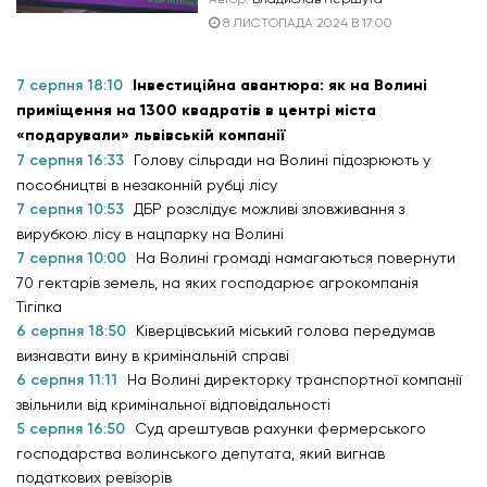
8 ЛИСТОПАДА 2024 В 17:00
7 серпня 18:10
Інвестиційна авантюра: як на Волині
приміщення на 1300 квадратів в центрі міста
«подарували» львівській компанії
7 серпня 16:33
Голову сільради на Волині підозрюють у
пособництві в незаконній рубці лісу
7 серпня 10:53
ДБР розслідує можливі зловживання з
вирубкою лісу в нацпарку на Волині
7 серпня 10:00
На Волині громаді намагаються повернути
70 гектарів земель, на яких господарює агрокомпанія
Тігіпка
6 серпня 18:50
Ківерцівський міський голова передумав
визнавати вину в кримінальній справі
6 серпня 11:11
На Волині директорку транспортної компанії
звільнили від кримінальної відповідальності
5 серпня 16:50
Суд арештував рахунки фермерського
господарства волинського депутата, який вигнав
податкових ревізорів