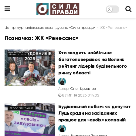
Центр журналістських розслідувань «Сила правди»
>
ЖК «Ренесанс»
Позначка:
ЖК «Ренесанс»
Хто зводить найбільше
#АНАЛІТИКА
багатоповерхівок на Волині:
рейтинг лідерів будівельного
ринку області
Автор:
Олег Криштоф
8 ЛИПНЯ 2026 В 14:05
Будівельний лобізм: як депутат
#РОЗСЛІДУВАННЯ
Луцькради на засіданнях
працює для «своїх» компаній
Автор:
Владислав Першута