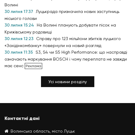
Волині
30 липня 17:37
Луцькрада призначила нових заступниць
міського голови
30 липня 15:24
На Волині планують добувати пісок на
Крижівському родовищі
30 липня 12:23
Справу про 123 мільйони збитків луцького
«Західінкомбанку» повернули на новий розгляд
30 липня 11:35
S3, S4 чи S5 High Performance: що насправді
означають маркування BOSCH і чому переплата не завжди
має сенс
Усі новини розділу
Контактні дані
Волинська область, місто Луцьк