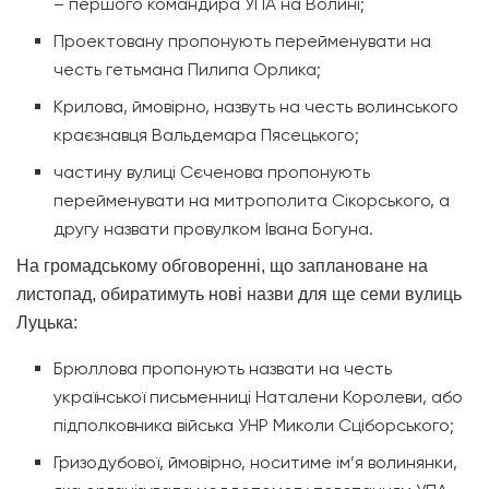
– першого командира УПА на Волині;
Проектовану пропонують перейменувати на
честь гетьмана Пилипа Орлика;
Крилова, ймовірно, назвуть на честь волинського
краєзнавця Вальдемара Пясецького;
частину вулиці Сєченова пропонують
перейменувати на митрополита Сікорського, а
другу назвати провулком Івана Богуна.
На громадському обговоренні, що заплановане на
листопад, обиратимуть нові назви для ще семи вулиць
Луцька:
Брюллова пропонують назвати на честь
української письменниці Наталени Королеви, або
підполковника війська УНР Миколи Сціборського;
Гризодубової, ймовірно, носитиме ім’я волинянки,