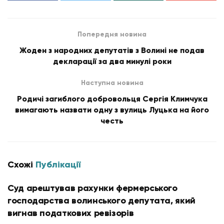
Попередня новина
Жоден з народних депутатів з Волині не подав
декларації за два минулі роки
Наступна новина
Родичі загиблого добровольця Сергія Климчука
вимагають назвати одну з вулиць Луцька на його
честь
Схожі
Публікації
Суд арештував рахунки фермерського
господарства волинського депутата, який
вигнав податкових ревізорів