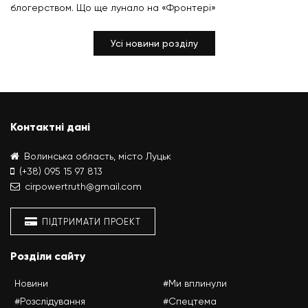
блогерством. Що ще лунало на «Фронтері»
Усі новини розділу
Контактні дані
Волинська область, місто Луцьк
(+38) 095 15 97 813
cirpowertruth@gmail.com
ПІДТРИМАТИ ПРОЕКТ
Розділи сайту
Новини
#Ми вплинули
#Розслідування
#Спецтема