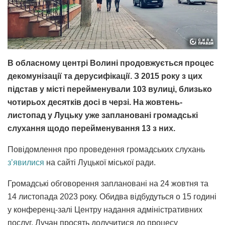
В обласному центрі Волині продовжується процес
декомунізації та дерусифікації. З 2015 року з цих
підстав у місті перейменували 103 вулиці, близько
чотирьох десятків досі в черзі. На жовтень-
листопад у Луцьку уже заплановані громадські
слухання щодо перейменування 13 з них.
Повідомлення про проведення громадських слухань
з’явилися
на сайті Луцької міської ради.
Громадські обговорення заплановані на 24 жовтня та
14 листопада 2023 року. Обидва відбудуться о 15 годині
у конференц-залі Центру надання адміністративних
послуг. Лучан просять долучитися до процесу