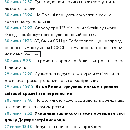
30 липня 17:37
Луцькрада призначила нових заступниць
міського голови
30 липня 15:24
На Волині планують добувати пісок на
Крижівському родовищі
30 липня 12:23
Справу про 123 мільйони збитків луцького
«Західінкомбанку» повернули на новий розгляд
30 липня 11:35
S3, S4 чи S5 High Performance: що насправді
означають маркування BOSCH і чому переплата не завжди
має сенс
30 липня 9:38
На ремонт дороги на Волині витратять понад
11 мільйонів
29 липня 12:20
Луцькрада вдруге за чотири місяці змінила
керівника: громаду очолив депутат-забудовник
29 липня 10:00
Як на Волині купували пальне в умовах
світової кризи і хто переплатив
28 липня 17:48
На Волині селищна рада здала в оренду два
гектари поля за другим разом
28 липня 12:52
Українців закликають уже перевірити свої
дані у Держреєстрі виборців
27 липня 18:18
Вимушена причетність і проблема з