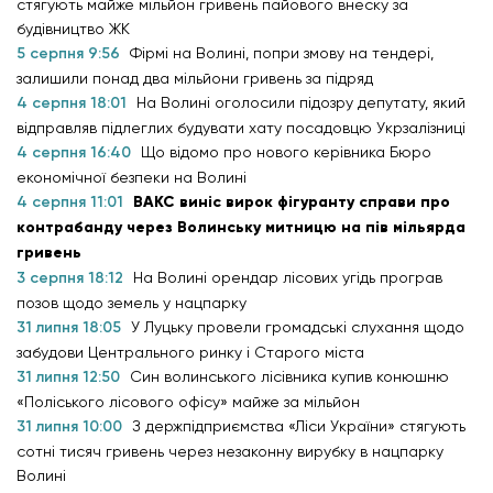
стягують майже мільйон гривень пайового внеску за
будівництво ЖК
5 серпня 9:56
Фірмі на Волині, попри змову на тендері,
залишили понад два мільйони гривень за підряд
4 серпня 18:01
На Волині оголосили підозру депутату, який
відправляв підлеглих будувати хату посадовцю Укрзалізниці
4 серпня 16:40
Що відомо про нового керівника Бюро
економічної безпеки на Волині
4 серпня 11:01
ВАКС виніс вирок фігуранту справи про
контрабанду через Волинську митницю на пів мільярда
гривень
3 серпня 18:12
На Волині орендар лісових угідь програв
позов щодо земель у нацпарку
31 липня 18:05
У Луцьку провели громадські слухання щодо
забудови Центрального ринку і Старого міста
31 липня 12:50
Син волинського лісівника купив конюшню
«Поліського лісового офісу» майже за мільйон
31 липня 10:00
З держпідприємства «Ліси України» стягують
сотні тисяч гривень через незаконну вирубку в нацпарку
Волині