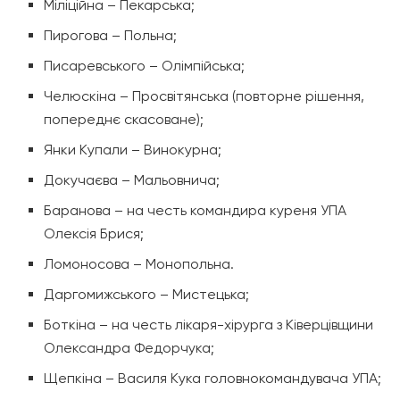
Міліційна – Пекарська;
Пирогова – Польна;
Писаревського – Олімпійська;
Челюскіна – Просвітянська (повторне рішення,
попереднє скасоване);
Янки Купали – Винокурна;
Докучаєва – Мальовнича;
Баранова – на честь командира куреня УПА
Олексія Брися;
Ломоносова – Монопольна.
Даргомижського – Мистецька;
Боткіна – на честь лікаря-хірурга з Ківерцівщини
Олександра Федорчука;
Щепкіна – Василя Кука головнокомандувача УПА;