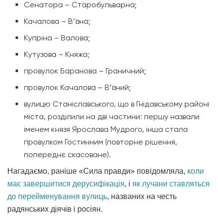
Сенатора – Старобульварна;
Качалова – В’їзна;
Купріна – Валова;
Кутузова – Княжа;
провулок Баранова – Граничний;
провулок Качалова – В’їзний;
вулицю Станіславського, що в Гнідавському районі
міста, розділили на дві частини: першу назвали
іменем князя Ярослава Мудрого, інша стала
провулком Гостинним (повторне рішення,
попереднє скасоване).
Нагадаємо, раніше «Сила правди» повідомляла,
коли
має завершитися дерусифікація
, і
як лучани ставляться
до перейменування вулиць
, названих на честь
радянських діячів і росіян.