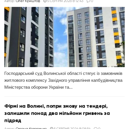
Автор:
Олег Криштоф
5 СЕРПНЯ 2026 В 12:43
0
Господарський суд Волинської області стягує із замовників
житлового комплексу Західного управління капбудівництва
Міністерства оборони України та...
Фірмі на Волині, попри змову на тендері,
залишили понад два мільйони гривень за
підряд
Автор:
Оксана Коваленко
5 СЕРПНЯ 2026 В 09:56
0