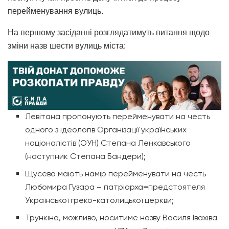
перейменування вулиць.
На першому засіданні розглядатимуть питання щодо
зміни назв шести вулиць міста:
Левітана пропонують перейменувати на честь
одного з ідеологів Організації українських
націоналістів (ОУН) Степана Ленкавського
(наступник Степана Бандери);
Щусева мають намір перейменувати на честь
Любомира Гузара – патріарха
–
предстоятеля
Української греко-католицької церкви;
Трункіна, можливо, носитиме назву Василя Івахіва