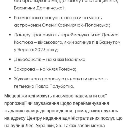
яка організувала меддопомогу повстанцям УПА,
Василини Демчинської;
Рахманінова планують назвати на честь
астрономки Олени Казимирчак-Полонської;
Ландау пропонують перейменувати на Дениса
Костюка – військового, який загинув під Бахмутом
у березні 2023 року;
Декабристів – на князя Василька
Захарова – на князя Романа;
Жуковського пропонують назвати на честь
гетьмана Павла Полуботка.
Місцеві жителі можуть письмово надсилати свої
пропозиції чи зауваження щодо перейменування
згаданих вулиць до проведення громадських слухань
на адресу Центру надання адміністративних послуг, що
на вулиці Лесі Українки, 35. Також заяви можна