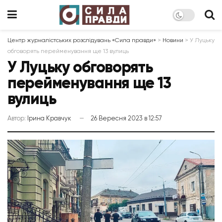
Центр журналістських розслідувань «Сила правди»
>
Новини
>
У Луцьку
обговорять перейменування ще 13 вулиць
У Луцьку обговорять
перейменування ще 13
вулиць
Автор:
Ірина Кравчук
26 Вересня 2023 в 12:57