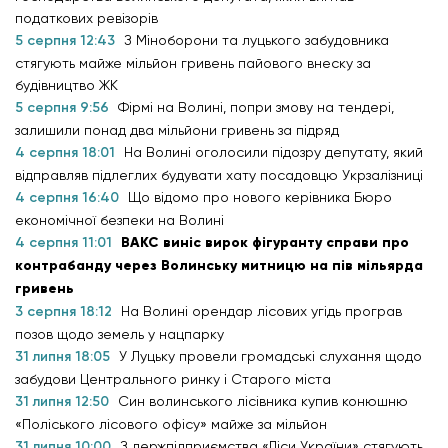
податкових ревізорів
5 серпня 12:43
З Міноборони та луцького забудовника
стягують майже мільйон гривень пайового внеску за
будівництво ЖК
5 серпня 9:56
Фірмі на Волині, попри змову на тендері,
залишили понад два мільйони гривень за підряд
4 серпня 18:01
На Волині оголосили підозру депутату, який
відправляв підлеглих будувати хату посадовцю Укрзалізниці
4 серпня 16:40
Що відомо про нового керівника Бюро
економічної безпеки на Волині
4 серпня 11:01
ВАКС виніс вирок фігуранту справи про
контрабанду через Волинську митницю на пів мільярда
гривень
3 серпня 18:12
На Волині орендар лісових угідь програв
позов щодо земель у нацпарку
31 липня 18:05
У Луцьку провели громадські слухання щодо
забудови Центрального ринку і Старого міста
31 липня 12:50
Син волинського лісівника купив конюшню
«Поліського лісового офісу» майже за мільйон
31 липня 10:00
З держпідприємства «Ліси України» стягують