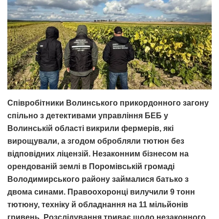
Співробітники Волинського прикордонного загону
спільно з детективами управління БЕБ у
Волинській області викрили фермерів, які
вирощували, а згодом обробляли тютюн без
відповідних ліцензій.
Незаконним бізнесом на
орендованій землі в Поромівській громаді
Володимирського району займалися батько з
двома синами. Правоохоронці вилучили 9 тонн
тютюну, техніку й обладнання на 11 мільйонів
гривень. Розслідування триває щодо незаконного