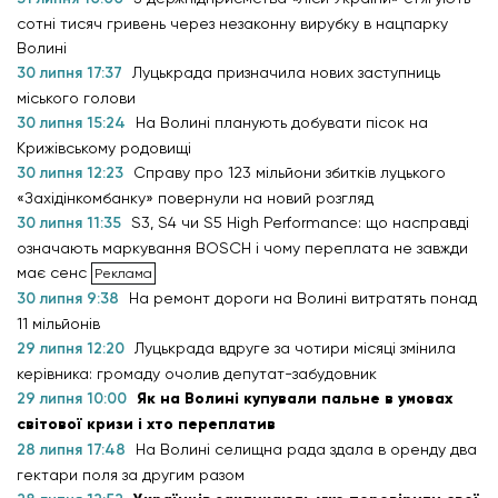
сотні тисяч гривень через незаконну вирубку в нацпарку
Волині
30 липня 17:37
Луцькрада призначила нових заступниць
міського голови
30 липня 15:24
На Волині планують добувати пісок на
Крижівському родовищі
30 липня 12:23
Справу про 123 мільйони збитків луцького
«Західінкомбанку» повернули на новий розгляд
30 липня 11:35
S3, S4 чи S5 High Performance: що насправді
означають маркування BOSCH і чому переплата не завжди
має сенс
30 липня 9:38
На ремонт дороги на Волині витратять понад
11 мільйонів
29 липня 12:20
Луцькрада вдруге за чотири місяці змінила
керівника: громаду очолив депутат-забудовник
29 липня 10:00
Як на Волині купували пальне в умовах
світової кризи і хто переплатив
28 липня 17:48
На Волині селищна рада здала в оренду два
гектари поля за другим разом