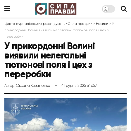
Центр журналістських розслідувань «Сила правди»
>
Новини
>
У
прикордонні Волині виявили нелегальні тютюнові поля і цех з
переробки
У прикордонні Волині
виявили нелегальні
тютюнові поля і цех з
переробки
Автор:
Оксана Коваленко
4 Грудня 2025 в 17:59