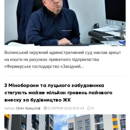
Волинський окружний адміністративний суд наклав арешт
на кошти на рахунках приватного підприємства
«Фермерське господарство «Західний...
З Міноборони та луцького забудовника
стягують майже мільйон гривень пайового
внеску за будівництво ЖК
Автор:
Олег Криштоф
5 СЕРПНЯ 2026 В 12:43
0