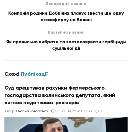
Попередня новина
Компанія родини Добкіних планує звести ще одну
птахоферму на Волині
Наступна новина
Як правильно вибрати та застосовувати гербіциди
суцільної дії
Схожі
Публікації
Суд арештував рахунки фермерського
господарства волинського депутата, який
вигнав податкових ревізорів
Автор:
Оксана Коваленко
5 СЕРПНЯ 2026 В 16:50
0