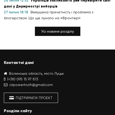
28 липня 12:52
Українців закликають уже перевірити свої
дані у Держреєстрі виборців
27 липня 18:18
Вимушена причетність і проблема з
блогерством. Що ще лунало на «Фронтері»
Усі новини розділу
Контактні дані
Волинська область, місто Луцьк
(+38) 095 15 97 813
cirpowertruth@gmail.com
ПІДТРИМАТИ ПРОЕКТ
Розділи сайту