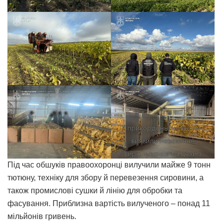
У прикордонні на Волині
виявили незаконне
вирощування та цехи з
Під час обшуків правоохоронці вилучили майже 9 тонн
обробки тютюну
тютюну, техніку для збору й перевезення сировини, а
також промислові сушки й лінію для обробки та
фасування. Приблизна вартість вилученого – понад 11
мільйонів гривень.