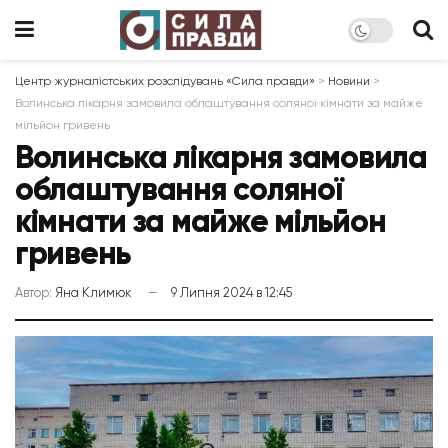
Центр журналістських розслідувань «Сила правди»
>
Новини
>
Волинська лікарня замовила облаштування соляної кімнати за майже
мільйон гривень
Волинська лікарня замовила
облаштування соляної
кімнати за майже мільйон
гривень
Автор:
Яна Климюк
9 Липня 2024 в 12:45