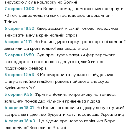
вирубкою лісу в нацпарку на Волині
7 серпня 10:00
На Волині громаді намагаються повернути
70 гектарів земель, на яких господарює агрокомпанія
Тігіпка
6 серпня 18:50
Ківерцівський міський голова передумав
визнавати вину в кримінальній справі
6 серпня 11:11
На Волині директорку транспортної компанії
звільнили від кримінальної відповідальності
5 серпня 16:50
Суд арештував рахунки фермерського
господарства волинського депутата, який вигнав
податкових ревізорів
5 серпня 12:43
З Міноборони та луцького забудовника
стягують майже мільйон гривень пайового внеску за
будівництво ЖК
5 серпня 9:56
Фірмі на Волині, попри змову на тендері,
залишили понад два мільйони гривень за підряд
4 серпня 18:01
На Волині оголосили підозру депутату, який
відправляв підлеглих будувати хату посадовцю Укрзалізниці
4 серпня 16:40
Що відомо про нового керівника Бюро
економічної безпеки на Волині