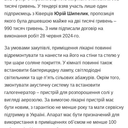
тисячі гривень. У тендері взяв участь лише один
підприємець з Ківерців
Юрій Шипелик
, пропозиція
якого була дешевшою майже на дві тисячі гривень –
990 тисяч гривень. З ним підписали договір на
виконання робіт 28 червня 2024-го.
За умовами закупівлі, приміщення лікарні повинні
відремонтувати та нанести на його на стіни та стелю у
три шари соляне покриття. У кімнаті повинні також
встановити бактерицидну лампу, світлодіодні
світильники та ще п’ять сільових абажурів. Окрім того,
змонтувати акустичну систему та встановити
галогенератор – пристрій для розпорошення солі у
вигляді аерозолю. За вимогою лікарні пристрій має
бути новим, з гарантією не менше року та мати сервісну
підтримку в Україні. Апарат має бути призначений для
використання в приміщеннях об’ємом не менше 100