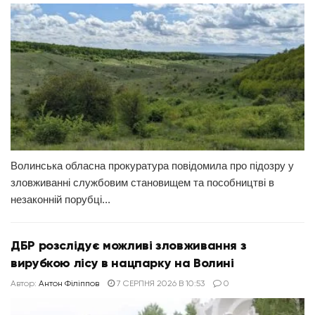
Волинська обласна прокуратура повідомила про підозру у
зловживанні службовим становищем та пособництві в
незаконній порубці...
ДБР розслідує можливі зловживання з
вирубкою лісу в нацпарку на Волині
Автор:
Антон Філіппов
7 СЕРПНЯ 2026 В 10:53
0