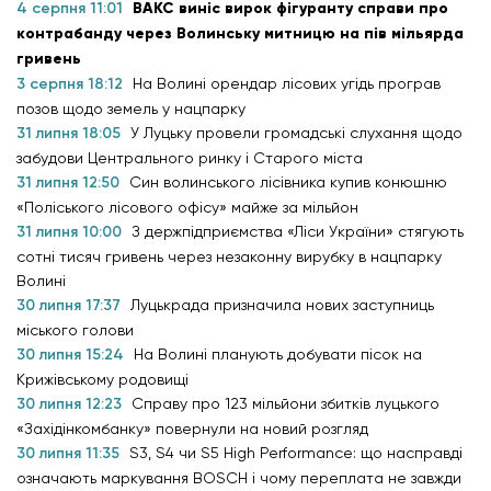
4 серпня 11:01
ВАКС виніс вирок фігуранту справи про
контрабанду через Волинську митницю на пів мільярда
гривень
3 серпня 18:12
На Волині орендар лісових угідь програв
позов щодо земель у нацпарку
31 липня 18:05
У Луцьку провели громадські слухання щодо
забудови Центрального ринку і Старого міста
31 липня 12:50
Син волинського лісівника купив конюшню
«Поліського лісового офісу» майже за мільйон
31 липня 10:00
З держпідприємства «Ліси України» стягують
сотні тисяч гривень через незаконну вирубку в нацпарку
Волині
30 липня 17:37
Луцькрада призначила нових заступниць
міського голови
30 липня 15:24
На Волині планують добувати пісок на
Крижівському родовищі
30 липня 12:23
Справу про 123 мільйони збитків луцького
«Західінкомбанку» повернули на новий розгляд
30 липня 11:35
S3, S4 чи S5 High Performance: що насправді
означають маркування BOSCH і чому переплата не завжди