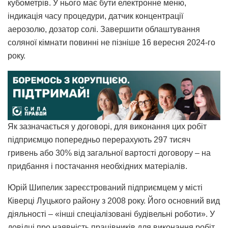
кубометрів. У нього має бути електронне меню,
індикація часу процедури, датчик концентрації
аерозолю, дозатор солі. Завершити облаштування
соляної кімнати повинні не пізніше 16 вересня 2024-го
року.
Як зазначається у договорі, для виконання цих робіт
підприємцю попередньо перерахують 297 тисяч
гривень або 30% від загальної вартості договору – на
придбання і постачання необхідних матеріалів.
Юрій Шипелик зареєстрований підприємцем у місті
Ківерці Луцького району з 2008 року. Його основний вид
діяльності – «інші спеціалізовані будівельні роботи». У
довідці про наявність працівників для виконання робіт,