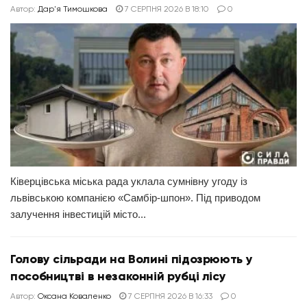
Автор:
Дар'я Тимошкова
7 СЕРПНЯ 2026 В 18:10
0
Ківерцівська міська рада уклала сумнівну угоду із
львівською компанією «Самбір-шпон». Під приводом
залучення інвестицій місто...
Голову сільради на Волині підозрюють у
пособництві в незаконній рубці лісу
Автор:
Оксана Коваленко
7 СЕРПНЯ 2026 В 16:33
0