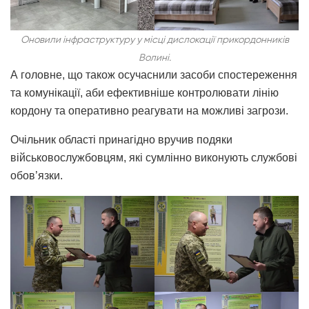
Оновили інфраструктуру у місці дислокації прикордонників
Волині.
А головне, що також осучаснили засоби спостереження
та комунікації, аби ефективніше контролювати лінію
кордону та оперативно реагувати на можливі загрози.
Очільник області принагідно вручив подяки
військовослужбовцям, які сумлінно виконують службові
обов’язки.