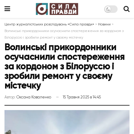
Центр журналістських розслідувань «Сила правди»
>
Новини
>
Волинські прикордонники осучаснили спостереження за кордоном з
Білоруссю і зробили ремонт у своєму містечку
Волинські прикордонники
осучаснили спостереження
за кордоном з Білоруссю і
зробили ремонт у своєму
містечку
Автор:
Оксана Коваленко
15 Травня 2025 в 14:45