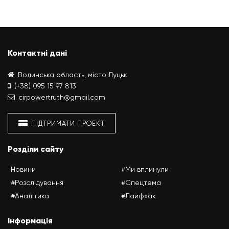
Контактні дані
Волинська область, місто Луцьк
(+38) 095 15 97 813
cirpowertruth@gmail.com
ПІДТРИМАТИ ПРОЕКТ
Розділи сайту
Новини
#Ми вплинули
#Розслідування
#Спецтема
#Аналітика
#Лайфхак
Інформація