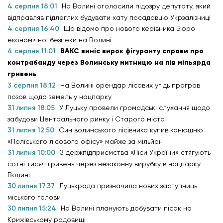
4 серпня 18:01
На Волині оголосили підозру депутату, який
відправляв підлеглих будувати хату посадовцю Укрзалізниці
4 серпня 16:40
Що відомо про нового керівника Бюро
економічної безпеки на Волині
4 серпня 11:01
ВАКС виніс вирок фігуранту справи про
контрабанду через Волинську митницю на пів мільярда
гривень
3 серпня 18:12
На Волині орендар лісових угідь програв
позов щодо земель у нацпарку
31 липня 18:05
У Луцьку провели громадські слухання щодо
забудови Центрального ринку і Старого міста
31 липня 12:50
Син волинського лісівника купив конюшню
«Поліського лісового офісу» майже за мільйон
31 липня 10:00
З держпідприємства «Ліси України» стягують
сотні тисяч гривень через незаконну вирубку в нацпарку
Волині
30 липня 17:37
Луцькрада призначила нових заступниць
міського голови
30 липня 15:24
На Волині планують добувати пісок на
Крижівському родовищі