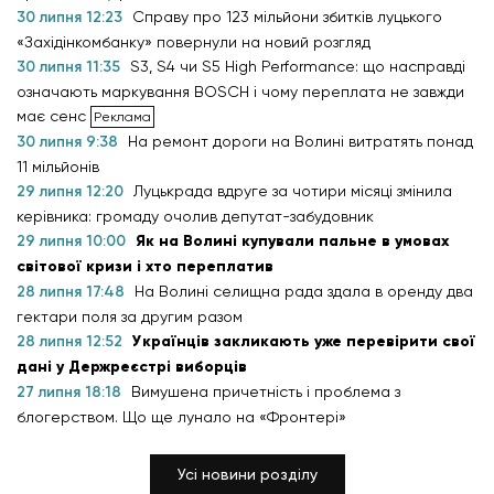
30 липня 12:23
Справу про 123 мільйони збитків луцького
«Західінкомбанку» повернули на новий розгляд
30 липня 11:35
S3, S4 чи S5 High Performance: що насправді
означають маркування BOSCH і чому переплата не завжди
має сенс
30 липня 9:38
На ремонт дороги на Волині витратять понад
11 мільйонів
29 липня 12:20
Луцькрада вдруге за чотири місяці змінила
керівника: громаду очолив депутат-забудовник
29 липня 10:00
Як на Волині купували пальне в умовах
світової кризи і хто переплатив
28 липня 17:48
На Волині селищна рада здала в оренду два
гектари поля за другим разом
28 липня 12:52
Українців закликають уже перевірити свої
дані у Держреєстрі виборців
27 липня 18:18
Вимушена причетність і проблема з
блогерством. Що ще лунало на «Фронтері»
Усі новини розділу