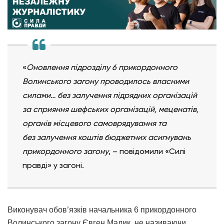
«
Оновлення підрозділу 6 прикордонного
Волинського загону проводилось власними
силами… без залучення підрядних організацій
за сприяння шефських організацій, меценатів,
органів місцевого самоврядування та
без залучення коштів бюджетних асигнувань
прикордонного загону
, – повідомили «Силі
правді» у загоні.
Виконувач обов’язків начальника 6 прикордонного
Волинського загону Євген Малик, не називаючи