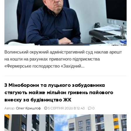
Волинський окружний адміністративний суд наклав арешт
на кошти на рахунках приватного підприємства
«Фермерське господарство «Західний...
З Міноборони та луцького забудовника
стягують майже мільйон гривень пайового
внеску за будівництво ЖК
Автор:
Олег Криштоф
5 СЕРПНЯ 2026 В 12:43
0