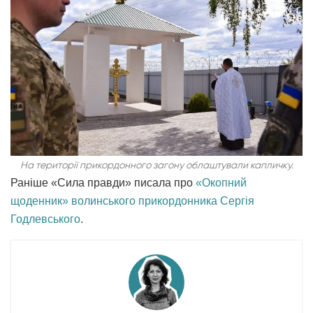
На території прикордонного загону облаштували капличку.
Раніше «Сила правди» писала про
«Окопний
щоденник» волинського прикордонника Сергія
Годлевського
.