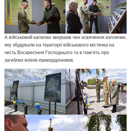
А військовий капелан звершив чин освячення каплички,
яку збудували на території військового містечка на
честь Воскресіння Господнього та в пам’ять про
загиблих воїнів-прикордонників.