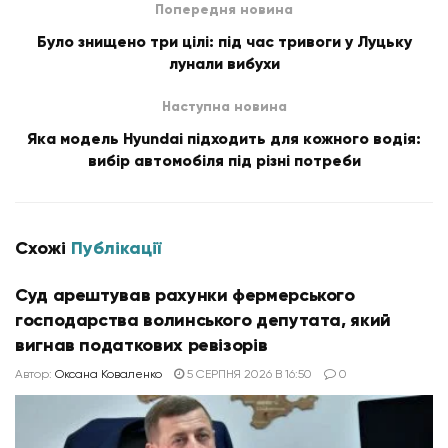
Попередня новина
Було знищено три цілі: під час тривоги у Луцьку
лунали вибухи
Наступна новина
Яка модель Hyundai підходить для кожного водія:
вибір автомобіля під різні потреби
Схожі
Публікації
Суд арештував рахунки фермерського
господарства волинського депутата, який
вигнав податкових ревізорів
Автор:
Оксана Коваленко
5 СЕРПНЯ 2026 В 16:50
0