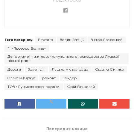
Теги матеріалу:
Prozorro
Вадим Заяць
Віктор Яворський
ГІ «Прозора Волинь»
Департамент житлово-комунального господарства Луцької
міської ради
Дороги
Закупівлі
Луцька міська рада
Оксана Смялко
Олексій Юрчук
ремонт
Тендер
ТОВ «Луцькавтодор-сервіс»
Юрій Ольховий
Попередня новина