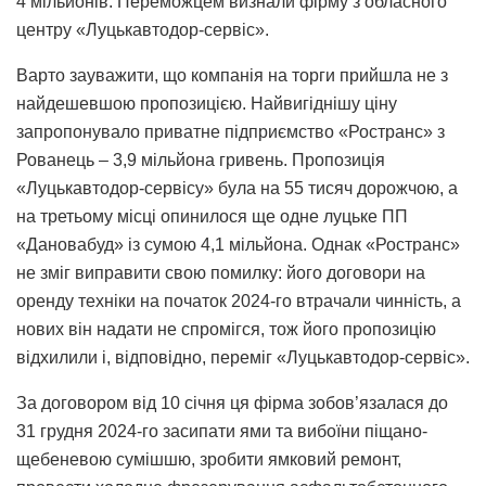
4 мільйонів. Переможцем визнали фірму з обласного
центру «Луцькавтодор-сервіс».
Варто зауважити, що компанія на торги прийшла не з
найдешевшою пропозицією. Найвигіднішу ціну
запропонувало приватне підприємство «Ространс» з
Рованець – 3,9 мільйона гривень. Пропозиція
«Луцькавтодор-сервісу» була на 55 тисяч дорожчою, а
на третьому місці опинилося ще одне луцьке ПП
«Дановабуд» із сумою 4,1 мільйона. Однак «Ространс»
не зміг виправити свою помилку: його договори на
оренду техніки на початок 2024-го втрачали чинність, а
нових він надати не спромігся, тож його пропозицію
відхилили і, відповідно, переміг «Луцькавтодор-сервіс».
За договором від 10 січня ця фірма зобов’язалася до
31 грудня 2024-го засипати ями та вибоїни піщано-
щебеневою сумішшю, зробити ямковий ремонт,