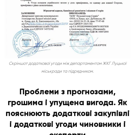
Скріншот додаткової угоди між департаментом ЖКГ Луцької
міськради та підрядником.
Проблеми з прогнозами,
грошима і упущена вигода. Як
пояснюють додаткові закупівлі
і додаткові угоди чиновники і
експерти