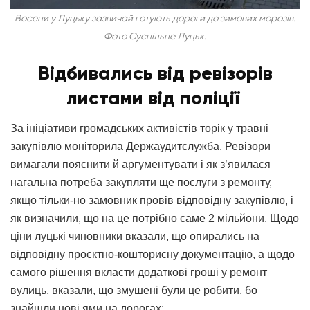
Восени у Луцьку зазвичай готують дороги до зимових морозів.
Фото Суспільне Луцьк.
Відбивались від ревізорів
листами від поліції
За ініціативи громадських активістів торік у травні
закупівлю моніторила Держаудитслужба. Ревізори
вимагали пояснити й аргументувати і як з’явилася
нагальна потреба закупляти ще послуги з ремонту,
якщо тільки-но замовник провів відповідну закупівлю, і
як визначили, що на це потрібно саме 2 мільйони. Щодо
ціни луцькі чиновники вказали, що опирались на
відповідну проєктно-кошторисну документацію, а щодо
самого рішення вкласти додаткові гроші у ремонт
вулиць, вказали, що змушені були це робити, бо
знайшли нові ями на дорогах: