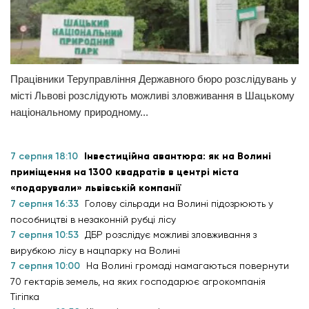
Працівники Теруправління Державного бюро розслідувань у
місті Львові розслідують можливі зловживання в Шацькому
національному природному...
7 серпня 18:10
Інвестиційна авантюра: як на Волині
приміщення на 1300 квадратів в центрі міста
«подарували» львівській компанії
7 серпня 16:33
Голову сільради на Волині підозрюють у
пособництві в незаконній рубці лісу
7 серпня 10:53
ДБР розслідує можливі зловживання з
вирубкою лісу в нацпарку на Волині
7 серпня 10:00
На Волині громаді намагаються повернути
70 гектарів земель, на яких господарює агрокомпанія
Тігіпка