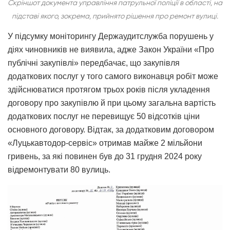
Скріншот документа управління патрульної поліції в області, на
підставі якого, зокрема, прийнято рішення про ремонт вулиці.
У підсумку моніторингу Держаудитслужба порушень у
діях чиновників не виявила, адже Закон України «Про
публічні закупівлі» передбачає, що закупівля
додаткових послуг у того самого виконавця робіт може
здійснюватися протягом трьох років після укладення
договору про закупівлю й при цьому загальна вартість
додаткових послуг не перевищує 50 відсотків ціни
основного договору. Відтак, за додатковим договором
«Луцькавтодор-сервіс» отримав майже 2 мільйони
гривень, за які повинен був до 31 грудня 2024 року
відремонтувати 80 вулиць.