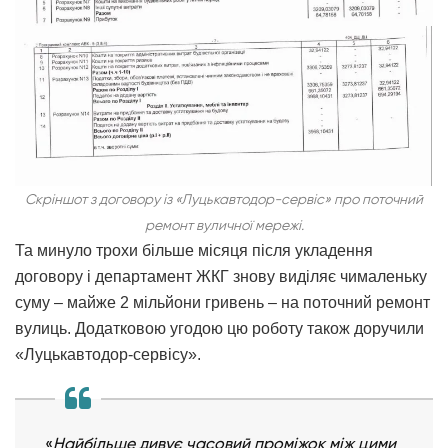
Скріншот з договору із «Луцькавтодор-сервіс» про поточний
ремонт вуличної мережі.
Та минуло трохи більше місяця після укладення
договору і департамент ЖКГ знову виділяє чималеньку
суму – майже 2 мільйони гривень – на поточний ремонт
вулиць. Додатковою угодою цю роботу також доручили
«Луцькавтодор-сервісу».
«
Найбільше дивує часовий проміжок між цими