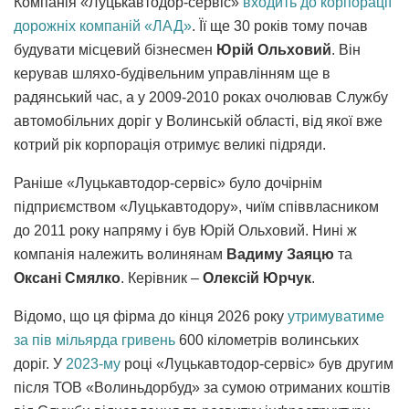
Компанія «Луцькавтодор-сервіс»
входить
до корпорації
дорожніх компаній «ЛАД»
. Її ще 30 років тому почав
будувати місцевий бізнесмен
Юрій Ольховий
. Він
керував шляхо-будівельним управлінням ще в
радянський час, а у 2009-2010 роках очолював Службу
автомобільних доріг у Волинській області, від якої вже
котрий рік корпорація отримує великі підряди.
Раніше «Луцькавтодор-сервіс» було дочірнім
підприємством «Луцькавтодору», чиїм співвласником
до 2011 року напряму і був Юрій Ольховий. Нині ж
компанія належить волинянам
Вадиму Заяцю
та
Оксані Смялко
. Керівник –
Олексій Юрчук
.
Відомо, що ця фірма до кінця 2026 року
утримуватиме
за пів мільярда гривень
600 кілометрів волинських
доріг. У
2023-му
році «Луцькавтодор-сервіс» був другим
після ТОВ «Волиньдорбуд» за сумою отриманих коштів