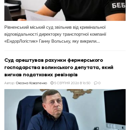
Рівненський міський суд звільнив від кримінальної
відповідальності директорку транспортної компанії
«ЕндорЛогістик» Ганну Вольську, яку викрили...
Суд арештував рахунки фермерського
господарства волинського депутата, який
вигнав податкових ревізорів
Автор:
Оксана Коваленко
5 СЕРПНЯ 2026 В 16:50
0