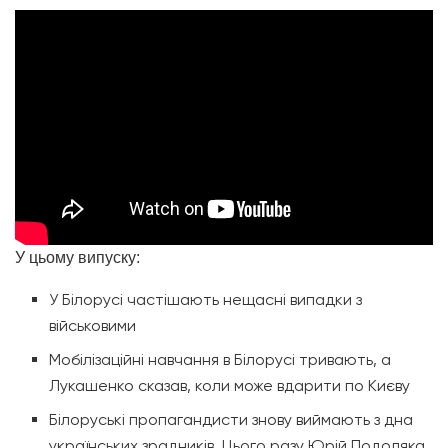
У цьому випуску:
У Білорусі частішають нещасні випадки з
військовими
Мобілізаційні навчання в Білорусі тривають, а
Лукашенко сказав, коли може вдарити по Києву
Білоруські пропагандисти знову виймають з дна
українських зрадників. Цього разу Юрій Подоляка