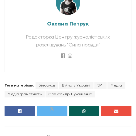
Оксана Петрук
Редакторка Центру журналістських
розслідувань "Сила правди"
Теги матеріалу:
Білорусь
Війна в Україні
ЗМІ
Медіа
Медіаграмотність
Олександр Лукашенко