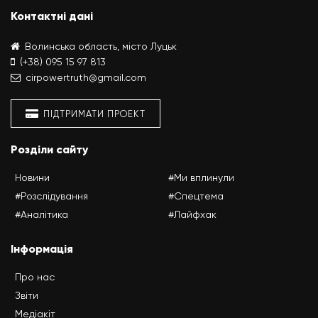
Контактні дані
Волинська область, місто Луцьк
(+38) 095 15 97 813
cirpowertruth@gmail.com
ПІДТРИМАТИ ПРОЕКТ
Розділи сайту
Новини
#Ми вплинули
#Розслідування
#Спецтема
#Аналітика
#Лайфхак
Інформація
Про нас
Звіти
Медіакіт