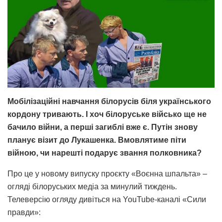
Мобілізаційні навчання білорусів біля українського
кордону тривають. І хоч білоруське військо ще не
бачило війни, а перші загиблі вже є. Путін знову
планує візит до Лукашенка. Вмовлятиме піти
війною, чи нарешті подарує звання полковника?
Про це у новому випуску проєкту «Воєнна шпальта» –
огляді білоруських медіа за минулий тиждень.
Телеверсію огляду дивіться на YouTube-каналі «Сили
правди»: