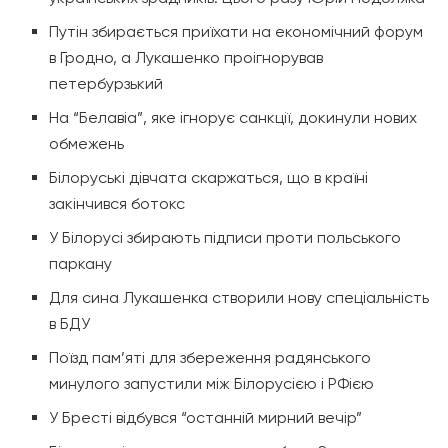
Путін збирається приїхати на економічний форум
в Гродно, а Лукашенко проігнорував
петербурзький
На “Белавіа”, яке ігнорує санкції, докинули нових
обмежень
Білоруські дівчата скаржаться, що в країні
закінчився ботокс
У Білорусі збирають підписи проти польського
паркану
Для сина Лукашенка створили нову спеціальність
в БДУ
Поїзд пам’яті для збереження радянського
минулого запустили між Білорусією і РФією
У Бресті відбувся “останній мирний вечір”