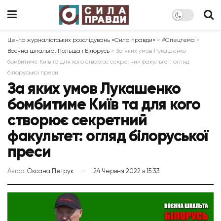
Центр журналістських розслідувань «Сила правди»
>
#Спецтема
>
Воєнна шпальта. Польща і Білорусь
>
За яких умов Лукашенко
бомбитиме Київ та для кого створює секретний факультет: огляд
білоруської преси
За яких умов Лукашенко
бомбитиме Київ та для кого
створює секретний
факультет: огляд білоруської
преси
Автор:
Оксана Петрук
24 Червня 2022 в 15:33