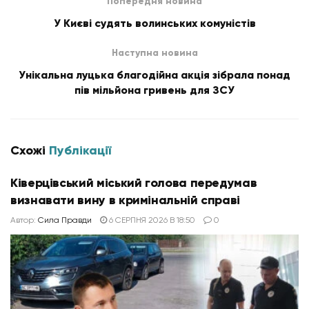
Попередня новина
У Києві судять волинських комуністів
Наступна новина
Унікальна луцька благодійна акція зібрала понад
пів мільйона гривень для ЗСУ
Схожі
Публікації
Ківерцівський міський голова передумав
визнавати вину в кримінальній справі
Автор:
Сила Правди
6 СЕРПНЯ 2026 В 18:50
0