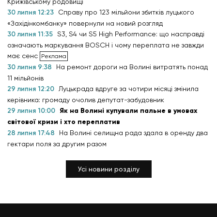
Крижівському родовищі
30 липня 12:23
Справу про 123 мільйони збитків луцького
«Західінкомбанку» повернули на новий розгляд
30 липня 11:35
S3, S4 чи S5 High Performance: що насправді
означають маркування BOSCH і чому переплата не завжди
має сенс
30 липня 9:38
На ремонт дороги на Волині витратять понад
11 мільйонів
29 липня 12:20
Луцькрада вдруге за чотири місяці змінила
керівника: громаду очолив депутат-забудовник
29 липня 10:00
Як на Волині купували пальне в умовах
світової кризи і хто переплатив
28 липня 17:48
На Волині селищна рада здала в оренду два
гектари поля за другим разом
Усі новини розділу