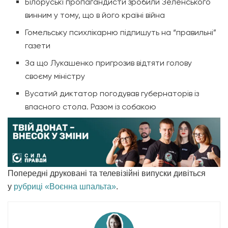
Білоруські пропагандисти зробили Зеленського
винним у тому, що в його країні війна
Гомельську психлікарню підпишуть на “правильні”
газети
За що Лукашенко пригрозив відтяти голову
своєму міністру
Вусатий диктатор погодував губернаторів із
власного стола. Разом із собакою
Попередні друковані та телевізійні випуски дивіться
у
рубриці «Воєнна шпальта»
.