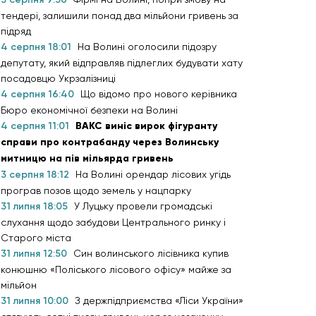
тендері, залишили понад два мільйони гривень за
підряд
4 серпня 18:01
На Волині оголосили підозру
депутату, який відправляв підлеглих будувати хату
посадовцю Укрзалізниці
4 серпня 16:40
Що відомо про нового керівника
Бюро економічної безпеки на Волині
4 серпня 11:01
ВАКС виніс вирок фігуранту
справи про контрабанду через Волинську
митницю на пів мільярда гривень
3 серпня 18:12
На Волині орендар лісових угідь
програв позов щодо земель у нацпарку
31 липня 18:05
У Луцьку провели громадські
слухання щодо забудови Центрального ринку і
Старого міста
31 липня 12:50
Син волинського лісівника купив
конюшню «Поліського лісового офісу» майже за
мільйон
31 липня 10:00
З держпідприємства «Ліси України»