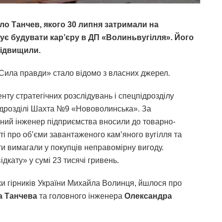
о Танчев, якого 30 липня затримали на
ує будувати кар’єру в ДП «Волиньвугілля». Його
підвищили.
Сила правди» стало відомо з власних джерел.
ту стратегічних розслідувань і спецпідрозділу
дрозділі Шахта №9 «Нововолинська». За
вний інженер підприємства вносили до товарно-
і про об’єми завантаженого кам’яного вугілля та
ти вимагали у покупців неправомірну вигоду.
дкату» у сумі 23 тисячі гривень.
и гірників України Михайла Волинця, йшлося про
а Танчева
та головного інженера
Олександра