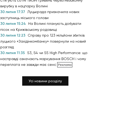
стягують сотні тисяч гривень через незаконну
вирубку в нацпарку Волині
30 липня 17:37
Луцькрада призначила нових
заступниць міського голови
30 липня 15:24
На Волині планують добувати
пісок на Крижівському родовищі
30 липня 12:23
Справу про 123 мільйони збитків
луцького «Західінкомбанку» повернули на новий
розгляд
30 липня 11:35
S3, S4 чи S5 High Performance: що
насправді означають маркування BOSCH і чому
переплата не завжди має сенс
Усі новини розділу