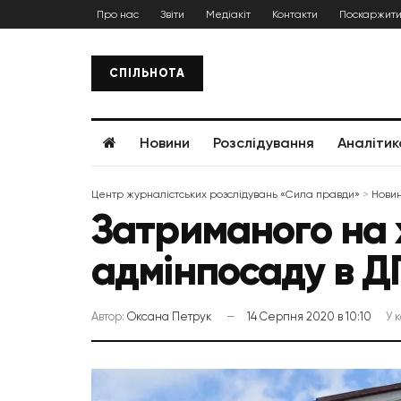
Про нас
Звіти
Медіакіт
Контакти
Поскаржити
СПІЛЬНОТА
Новини
Розслідування
Аналітик
Центр журналістських розслідувань «Сила правди»
>
Нови
Затриманого на 
адмінпосаду в Д
Автор:
Оксана Петрук
14 Серпня 2020 в 10:10
У 