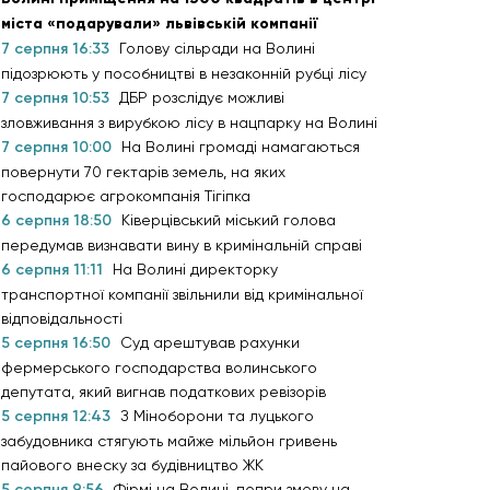
міста «подарували» львівській компанії
7 серпня 16:33
Голову сільради на Волині
підозрюють у пособництві в незаконній рубці лісу
7 серпня 10:53
ДБР розслідує можливі
зловживання з вирубкою лісу в нацпарку на Волині
7 серпня 10:00
На Волині громаді намагаються
повернути 70 гектарів земель, на яких
господарює агрокомпанія Тігіпка
6 серпня 18:50
Ківерцівський міський голова
передумав визнавати вину в кримінальній справі
6 серпня 11:11
На Волині директорку
транспортної компанії звільнили від кримінальної
відповідальності
5 серпня 16:50
Суд арештував рахунки
фермерського господарства волинського
депутата, який вигнав податкових ревізорів
5 серпня 12:43
З Міноборони та луцького
забудовника стягують майже мільйон гривень
пайового внеску за будівництво ЖК
5 серпня 9:56
Фірмі на Волині, попри змову на