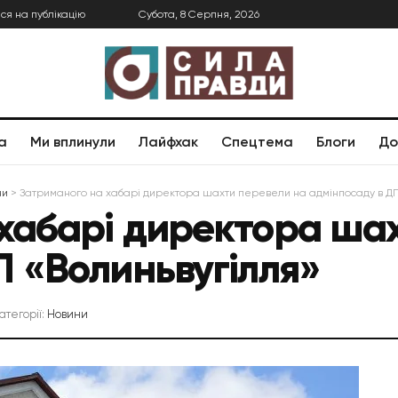
ся на публікацію
Субота, 8 Серпня, 2026
а
Ми вплинули
Лайфхак
Спецтема
Блоги
До
ни
>
Затриманого на хабарі директора шахти перевели на адмінпосаду в ДП
хабарі директора ша
П «Волиньвугілля»
категорії:
Новини