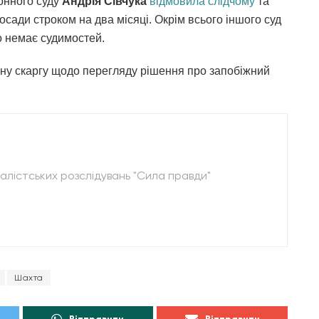
йонного суду
Андрія Сівчука
відмовила слідчому
та
осади строком на два місяці. Окрім всього іншого суд
го немає судимостей.
йну скаргу щодо перегляду рішення про запобіжний
лістських розслідувань "Сила правди"
Шахта