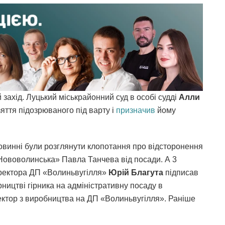
захід. Луцький міськрайонний суд в особі судді
Алли
яття підозрюваного під варту і
призначив
йому
повинні були розглянути клопотання про відсторонення
Нововолинська» Павла Танчева від посади. А 3
иректора ДП «Волиньвугілля»
Юрій Благута
підписав
ництві гірника на адміністративну посаду в
ектор з виробництва на ДП «Волиньвугілля». Раніше