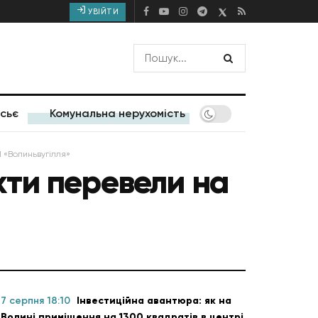
УВІЙТИ
сьє
Комунальна нерухомість
 «Волиньвугілля»
хти перевели на
7 серпня 18:10
Інвестиційна авантюра: як на
Волині приміщення на 1300 квадратів в центрі