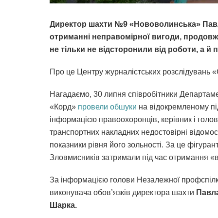
Директор шахти №9 «Нововолинська» Павл
отриманні неправомірної вигоди, продовж
не тільки не відсторонили від роботи, а й 
Про це Центру журналістських розслідувань «
Нагадаємо, 30 липня співробітники Департамен
«Корд»
провели обшуки
на відокремленому пі
інформацією правоохоронців, керівник і голо
транспортних накладних недостовірні відомост
показники рівня його зольності. За це фігуран
Зловмисників затримали під час отримання «ві
За інформацією голови Незалежної профспілк
виконувача обов’язків директора шахти
Павл
Шарка.