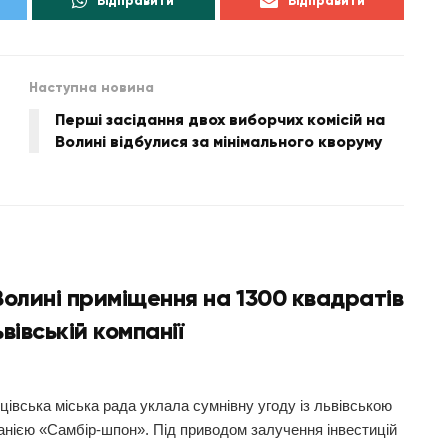
Відправити
Відправити
Наступна новина
Перші засідання двох виборчих комісій на
Волині відбулися за мінімального кворуму
Волині приміщення на 1300 квадратів
вівській компанії
цівська міська рада уклала сумнівну угоду із львівською
анією «Самбір-шпон». Під приводом залучення інвестицій