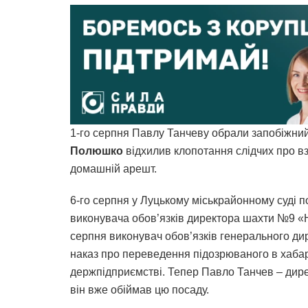
1-го серпня Павлу Танчеву обрали запобіжний 
Полюшко
відхилив клопотання слідчих про вз
домашній арешт.
6-го серпня у Луцькому міськрайонному суді 
виконувача обов’язків директора шахти №9 «
серпня виконувач обов’язків генерального д
наказ про переведення підозрюваного в хабар
держпідприємстві. Тепер Павло Танчев – дир
він вже обіймав цю посаду.