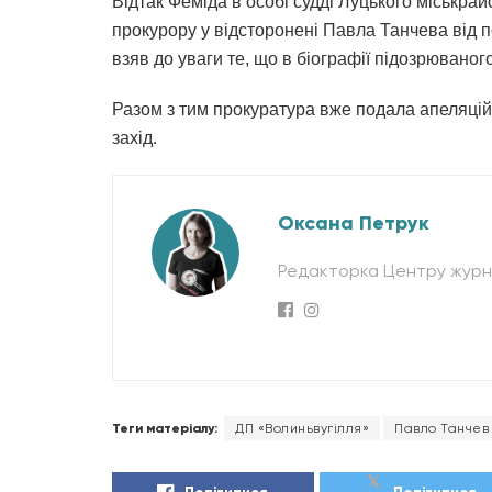
Відтак Феміда в особі судді Луцького міськра
прокурору у відсторонені Павла Танчева від п
взяв до уваги те, що в біографії підозрювано
Разом з тим прокуратура вже подала апеляці
захід.
Оксана Петрук
Редакторка Центру журна
Теги матеріалу:
ДП «Волиньвугілля»
Павло Танчев