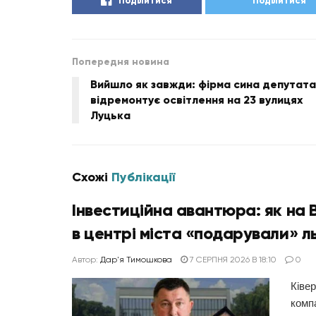
Поділитися
Поділитися
Попередня новина
Вийшло як завжди: фірма сина депутата
відремонтує освітлення на 23 вулицях
Луцька
Схожі
Публікації
Інвестиційна авантюра: як на 
в центрі міста «подарували» ль
Автор:
Дар'я Тимошкова
7 СЕРПНЯ 2026 В 18:10
0
Ківер
комп