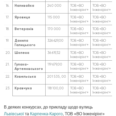
16.
Наливайка
240 000
ТОВ «ВО
ТОВ «ВО
Інженірінг»
Інженірінг»
17.
Яровиця
115 000
ТОВ «ВО
ТОВ «ВО
Інженірінг»
Інженірінг»
18.
Ветеранів
170 000
ТОВ «ВО
ТОВ «ВО
Інженірінг»
Інженірінг»
19.
Данила
326 629,00
ТОВ «ВО
ТОВ «ВО
Інженірінг»
Інженірінг»
Галицького
20.
Шопена
36 619,32
ТОВ «ВО
ТОВ «ВО
Інженірінг»
Інженірінг»
21.
Гулака-
119 679,00
ТОВ «ВО
ТОВ «ВО
Інженірінг»
Інженірінг»
Артемовського
22.
Ковельська
201 535, 00
ТОВ «ВО
ТОВ «ВО
Інженірінг»
Інженірінг»
23.
Кравчука
118 100,00
ТОВ «ВО
ТОВ «ВО
Інженірінг»
Інженірінг»
В деяких конкурсах, до прикладу щодо вулиць
Львівсько
ї
та
Карпенка-Карого
, ТОВ «ВО Інженірінг»