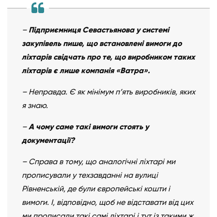
–
Підприємниця Севастьянова у системі
закупівель пише, що встановлені вимоги до
ліхтарів свідчать про те, що виробником таких
ліхтарів є лише компанія «Ватра».
– Неправда. Є як мінімум п’ять виробників, яких
я знаю.
–
А чому саме такі вимоги стоять у
документації?
– Справа в тому, що аналогічні ліхтарі ми
прописували у техзавданні на вулиці
Рівненській, де були європейські кошти і
вимоги. І, відповідно, щоб не відставати від цих
ми прописали такі самі ліхтарі і тут із такими ж