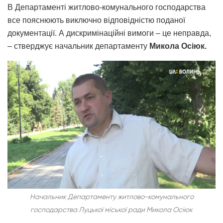
В Департаменті житлово-комунального господарства
все пояснюють виключно відповідністю поданої
документації. А дискримінаційні вимоги – це неправда,
– стверджує начальник департаменту
Микола Осіюк.
Начальник Департаменту житлово-комунального
господарства Луцької міської ради Микола Осіюк