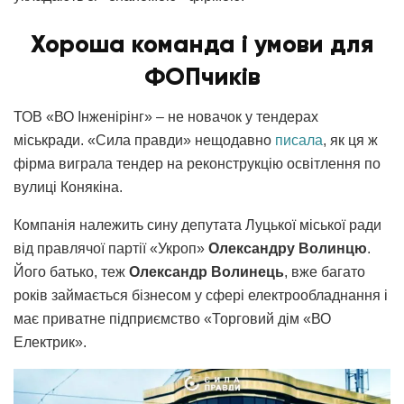
Хороша команда і умови для
ФОПчиків
ТОВ «ВО Інженірінг» – не новачок у тендерах
міськради. «Сила правди» нещодавно
писала
, як ця ж
фірма виграла тендер на реконструкцію освітлення по
вулиці Конякіна.
Компанія належить сину депутата Луцької міської ради
від правлячої партії «Укроп»
Олександру Волинцю
.
Його батько, теж
Олександр Волинець
, вже багато
років займається бізнесом у сфері електрообладнання і
має приватне підприємство «Торговий дім «ВО
Електрик».