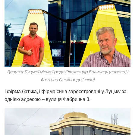
Депутат Луцької міської ради Олександр Волинець (справа) і
його син Олександр (зліва)
І фірма батька, і фірма сина зареєстровані у Луцьку за
однією адресою – вулиця Фабрична 3.