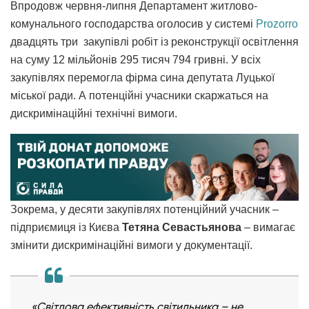
Впродовж червня-липня Департамент житлово-
комунального господарства оголосив у системі
Prozorro
двадцять три закупівлі робіт із реконструкції освітлення
на суму 12 мільйонів 295 тисяч 794 гривні. У всіх
закупівлях перемогла фірма сина депутата Луцької
міської ради. А потенційні учасники скаржаться на
дискримінаційні технічні вимоги.
Зокрема, у десяти закупівлях потенційний учасник –
підприємиця із Києва
Тетяна Севастьянова
– вимагає
змінити дискримінаційні вимоги у документації.
«Світлова ефективність світильника – не