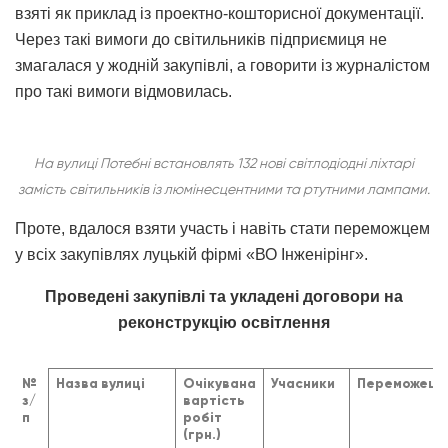
взяті як приклад із проектно-кошторисної документації.
Через такі вимоги до світильників підприємиця не
змагалася у жодній закупівлі, а говорити із журналістом
про такі вимоги відмовилась.
На вулиці Потебні встановлять 132 нові світлодіодні ліхтарі
замість світильників із люмінесцентними та ртутними лампами.
Проте, вдалося взяти участь і навіть стати переможцем
у всіх закупівлях луцькій фірмі «ВО Інженірінг».
Проведені закупівлі та укладені договори на
реконструкцію освітлення
№
Назва вулиці
Очікувана
Учасники
Переможець
з/
вартість
п
робіт
(грн.)