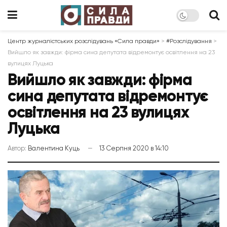
Центр журналістських розслідувань «Сила правди»
>
#Розслідування
>
Вийшло як завжди: фірма сина депутата відремонтує освітлення на 23
вулицях Луцька
Вийшло як завжди: фірма
сина депутата відремонтує
освітлення на 23 вулицях
Луцька
Автор:
Валентина Куць
13 Серпня 2020 в 14:10