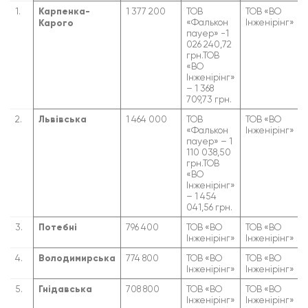
1.
Карпенка-
1 377 200
ТОВ
ТОВ «ВО
«Фалькон
Інженірінг»
Карого
пауер» -1
026 240,72
грн.ТОВ
«ВО
Інженірінг»
– 1 368
709,73 грн.
2.
Львівська
1 464 000
ТОВ
ТОВ «ВО
«Фалькон
Інженірінг»
пауер» – 1
110 038,50
грн.ТОВ
«ВО
Інженірінг»
– 1 454
041,56 грн.
3.
Потебні
796 400
ТОВ «ВО
ТОВ «ВО
Інженірінг»
Інженірінг»
4.
Володимирська
774 800
ТОВ «ВО
ТОВ «ВО
Інженірінг»
Інженірінг»
5.
Гнідавська
708 800
ТОВ «ВО
ТОВ «ВО
Інженірінг»
Інженірінг»