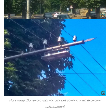
На вулиці Шопена старі ліхтарі вже замінили на економні
світлодіодні.