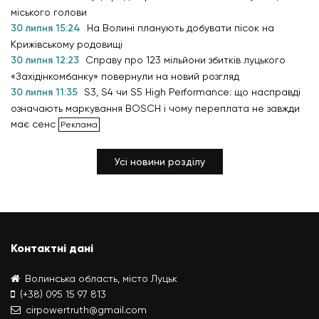
міського голови
30 липня 15:24
На Волині планують добувати пісок на
Крижівському родовищі
30 липня 12:23
Справу про 123 мільйони збитків луцького
«Західінкомбанку» повернули на новий розгляд
30 липня 11:35
S3, S4 чи S5 High Performance: що насправді
означають маркування BOSCH і чому переплата не завжди
має сенс
Усі новини розділу
Контактні дані
Волинська область, місто Луцьк
(+38) 095 15 97 813
cirpowertruth@gmail.com