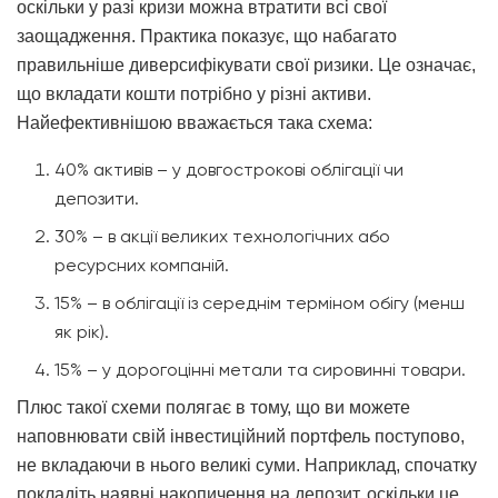
оскільки у разі кризи можна втратити всі свої
заощадження. Практика показує, що набагато
правильніше диверсифікувати свої ризики. Це означає,
що вкладати кошти потрібно у різні активи.
Найефективнішою вважається така схема:
40% активів – у довгострокові облігації чи
депозити.
30% – в акції великих технологічних або
ресурсних компаній.
15% – в облігації із середнім терміном обігу (менш
як рік).
15% – у дорогоцінні метали та сировинні товари.
Плюс такої схеми полягає в тому, що ви можете
наповнювати свій інвестиційний портфель поступово,
не вкладаючи в нього великі суми. Наприклад, спочатку
покладіть наявні накопичення на депозит, оскільки це