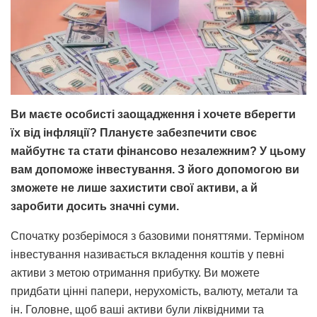
Ви маєте особисті заощадження і хочете вберегти
їх від інфляції? Плануєте забезпечити своє
майбутнє та стати фінансово незалежним? У цьому
вам допоможе інвестування. З його допомогою ви
зможете не лише захистити свої активи, а й
заробити досить значні суми.
Спочатку розберімося з базовими поняттями. Терміном
інвестування називається вкладення коштів у певні
активи з метою отримання прибутку. Ви можете
придбати цінні папери, нерухомість, валюту, метали та
ін. Головне, щоб ваші активи були ліквідними та