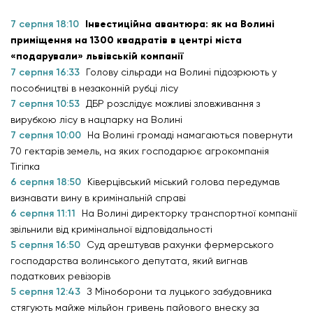
7 серпня 18:10
Інвестиційна авантюра: як на Волині
приміщення на 1300 квадратів в центрі міста
«подарували» львівській компанії
7 серпня 16:33
Голову сільради на Волині підозрюють у
пособництві в незаконній рубці лісу
7 серпня 10:53
ДБР розслідує можливі зловживання з
вирубкою лісу в нацпарку на Волині
7 серпня 10:00
На Волині громаді намагаються повернути
70 гектарів земель, на яких господарює агрокомпанія
Тігіпка
6 серпня 18:50
Ківерцівський міський голова передумав
визнавати вину в кримінальній справі
6 серпня 11:11
На Волині директорку транспортної компанії
звільнили від кримінальної відповідальності
5 серпня 16:50
Суд арештував рахунки фермерського
господарства волинського депутата, який вигнав
податкових ревізорів
5 серпня 12:43
З Міноборони та луцького забудовника
стягують майже мільйон гривень пайового внеску за