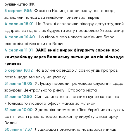
будівництво ЖК
5 серпня 9:56
Фірмі на Волині, попри змову на тендері,
залишили понад два мільйони гривень за підряд
4 серпня 18:01
На Волині оголосили підозру депутату, який
відправляв підлеглих будувати хату посадовцю Укрзалізниці
4 серпня 16:40
Що відомо про нового керівника Бюро
економічної безпеки на Волині
4 серпня 11:01
ВАКС виніс вирок фігуранту справи про
контрабанду через Волинську митницю на пів мільярда
гривень
3 серпня 18:12
На Волині орендар лісових угідь програв
позов щодо земель у нацпарку
31 липня 18:05
У Луцьку провели громадські слухання щодо
забудови Центрального ринку і Старого міста
31 липня 12:50
Син волинського лісівника купив конюшню
«Поліського лісового офісу» майже за мільйон
31 липня 10:00
З держпідприємства «Ліси України» стягують
сотні тисяч гривень через незаконну вирубку в нацпарку
Волині
30 липня 17:37
Луцькрада призначила нових заступниць