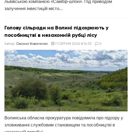
львівською компанією «Самбір-шпон». Під приводом
залучення інвестицій місто...
Голову сільради на Волині підозрюють у
пособництві в незаконній рубці лісу
Автор:
Оксана Коваленко
7 СЕРПНЯ 2026 В 16:33
0
Волинська обласна прокуратура повідомила про підозру у
зловживанні службовим становищем та пособництві в
незаконній порубці...