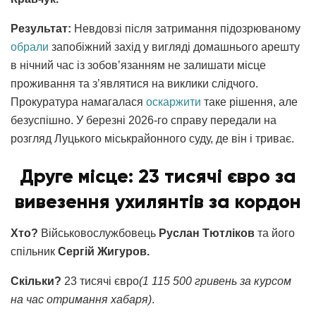
Результат:
Невдовзі після затримання підозрюваному
обрали
запобіжний захід у вигляді домашнього арешту
в нічний час із зобов’язанням не залишати місце
проживання та з’являтися на виклики слідчого.
Прокуратура намагалася
оскаржити
таке рішення, але
безуспішно. У березні 2026-го справу передали на
розгляд Луцького міськрайонного суду, де він і триває.
Друге місце: 23 тисячі євро за
вивезення ухилянтів за кордон
Хто?
Військовослужбовець
Руслан Тютліков
та його
спільник
Сергій Жигуров.
Скільки?
23 тисячі євро
(1 115 500 гривень за курсом
на час отримання хабаря)
.