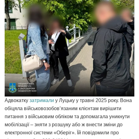
Адвокатку
затримали
у Луцьку у травні 2025 року. Вона
обіцяла військовозобов’язаним клієнтам вирішити
питання з військовим обліком та допомагала уникнути
мобілізації – зняти з розшуку або ж внести зміни до
електронної системи «Оберіг». Їй повідомили про