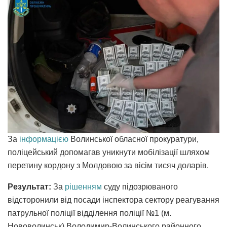
За
інформацією
Волинської обласної прокуратури,
поліцейський допомагав уникнути мобілізації шляхом
перетину кордону з Молдовою за вісім тисяч доларів.
Результат:
За
рішенням
суду підозрюваного
відсторонили від посади інспектора сектору реагування
патрульної поліції відділення поліції №1 (м.
Нововолинськ) Володимир-Волинського районного