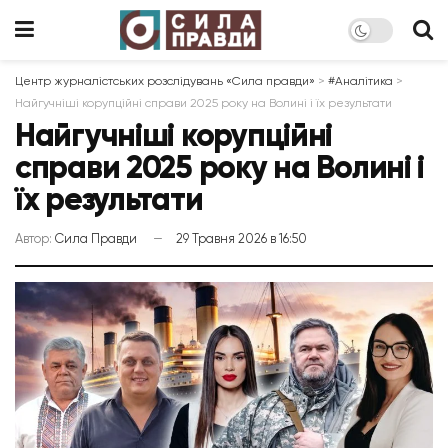
Центр журналістських розслідувань «Сила правди»
>
#Аналітика
>
Найгучніші корупційні справи 2025 року на Волині і їх результати
Найгучніші корупційні
справи 2025 року на Волині і
їх результати
Автор:
Сила Правди
29 Травня 2026 в 16:50