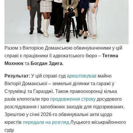
Разом з Вікторією Доманською обвинуваченими у цій
справі є працівники її адвокатського бюро –
Тетяна
Мохнюк
та
Богдан Здига
.
Результат:
У цій справі суд
арештовував
майно
Вікторії Доманської – земельні ділянки та гаражі у
Струмівці та Гаразджі. Також правоохоронці кілька
разів клопотали про
продовження строку
досудового
розслідування і запобіжних заходів для підозрюваних.
Зрештою у січні 2026-го обвинувальні акти щодо
юристів
передали на розгляд
Луцького міськрайонного
суду.