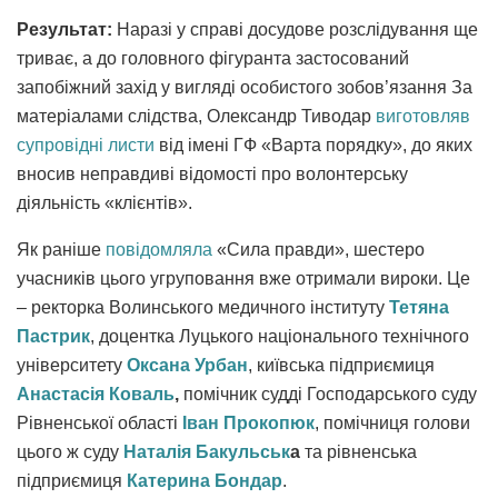
Результат:
Наразі у справі досудове розслідування ще
триває, а до головного фігуранта застосований
запобіжний захід у вигляді особистого зобов’язання За
матеріалами слідства, Олександр Тиводар
виготовляв
супровідні листи
від імені ГФ «Варта порядку», до яких
вносив неправдиві відомості про волонтерську
діяльність «клієнтів».
Як раніше
повідомляла
«Сила правди», шестеро
учасників цього угруповання вже отримали вироки. Це
– ректорка Волинського медичного інституту
Тетяна
Пастрик
, доцентка Луцького національного технічного
університету
Оксана Урбан
, київська підприємиця
Анастасія Коваль
,
помічник судді Господарського суду
Рівненської області
Іван Прокопюк
, помічниця голови
цього ж суду
Наталія Бакульськ
а
та рівненська
підприємиця
Катерина Бондар
.