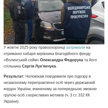
У жовтні 2025 року правоохоронці
затримали
на
отриманні хабаря керівника благодійного фонду
«Волинський сейм»
Олександра Федорука
та його
спільника
Сергія Лук’янчука
.
Результат:
Чоловікам повідомили про підозру в
незаконному переправленні осіб через державний
кордон України, вчиненому за попередньою змовою
групою осіб з корисливих мотивів (ч. 3 ст. 332 КК
України).