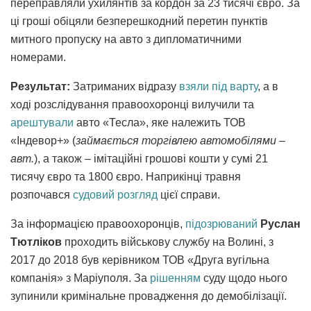
переправляли ухилянтів за кордон за 23 тисячі євро.
За
ці гроші обіцяли безперешкодний перетин пунктів
митного пропуску на авто з дипломатичними
номерами.
Результат:
Затриманих відразу
взяли під варту
, а в
ході розслідування правоохоронці вилучили та
арештували
авто «Тесла», яке належить ТОВ
«Індевор+» (
займається торгівлею автомобілями –
авт.
), а також – імітаційні грошові кошти у сумі 21
тисячу євро та 1800 євро. Наприкінці травня
розпочався
судовий розгляд
цієї справи.
За інформацією правоохоронців,
підозрюваний
Руслан
Тютліков
проходить військову службу на Волині, з
2017 до 2018 був керівником ТОВ «Друга вугільна
компанія» з Маріуполя. За
рішенням
суду щодо нього
зупинили кримінальне провадження до демобілізації.