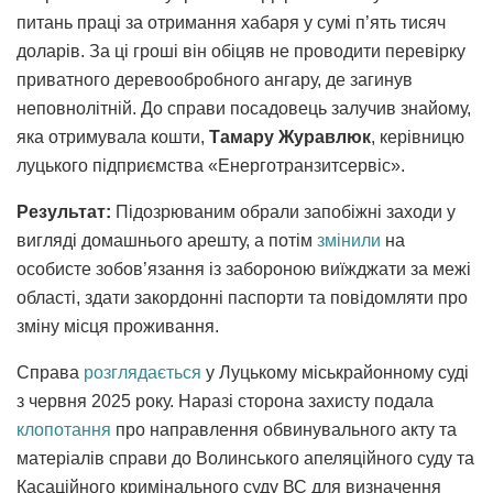
питань праці за отримання хабаря у сумі п’ять тисяч
доларів. За ці гроші він обіцяв не проводити перевірку
приватного деревообробного ангару, де загинув
неповнолітній. До справи посадовець залучив знайому,
яка отримувала кошти,
Тамару Журавлюк
, керівницю
луцького підприємства «Енерготранзитсервіс».
Результат:
Підозрюваним обрали запобіжні заходи у
вигляді домашнього арешту, а потім
змінили
на
особисте зобов’язання із забороною виїжджати за межі
області, здати закордонні паспорти та повідомляти про
зміну місця проживання.
Справа
розглядається
у Луцькому міськрайонному суді
з червня 2025 року. Наразі сторона захисту подала
клопотання
про направлення обвинувального акту та
матеріалів справи до Волинського апеляційного суду та
Касаційного кримінального суду ВС для визначення