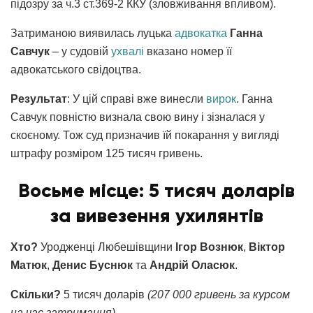
підозру за ч.3 ст.369-2 ККУ (зловживання впливом).
Затриманою виявилась луцька
адвокатка
Ганна
Савчук
– у судовій
ухвалі
вказано номер її
адвокатського свідоцтва.
Результат
: У цій справі вже винесли
вирок
. Ганна
Савчук повністю визнала свою вину і зізналася у
скоєному. Тож суд призначив їй покарання у вигляді
штрафу розміром 125 тисяч гривень.
Восьме місце: 5 тисяч доларів
за вивезення ухилянтів
Хто?
Уродженці Любешівщини
Ігор Вознюк
,
Віктор
Матюк
,
Денис Буснюк
та
Андрій Оласюк
.
Скільки?
5 тисяч доларів
(207 000 гривень за курсом
на час затримання)
.