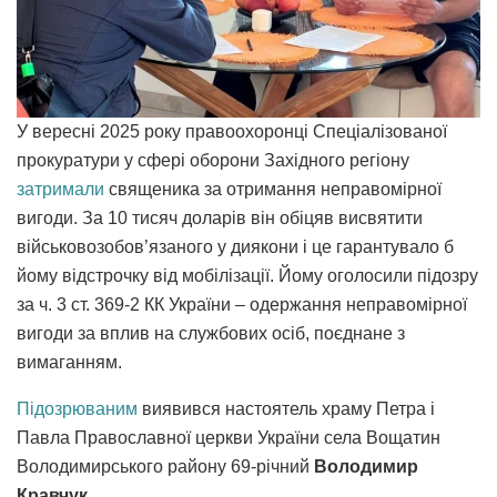
У вересні 2025 року правоохоронці Спеціалізованої
прокуратури у сфері оборони Західного регіону
затримали
священика за отримання неправомірної
вигоди. За 10 тисяч доларів він обіцяв висвятити
військовозобов’язаного у диякони і це гарантувало б
йому відстрочку від мобілізації. Йому оголосили підозру
за ч. 3 ст. 369-2 КК України – одержання неправомірної
вигоди за вплив на службових осіб, поєднане з
вимаганням.
Підозрюваним
виявився настоятель храму Петра і
Павла Православної церкви України села Вощатин
Володимирського району 69-річний
Володимир
Кравчук.