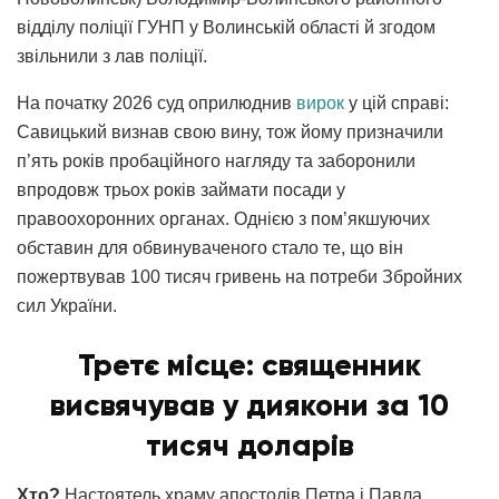
відділу поліції ГУНП у Волинській області й згодом
звільнили з лав поліції.
На початку 2026 суд оприлюднив
вирок
у цій справі:
Савицький визнав свою вину, тож йому призначили
п’ять років пробаційного нагляду та заборонили
впродовж трьох років займати посади у
правоохоронних органах. Однією з пом’якшуючих
обставин для обвинуваченого стало те, що він
пожертвував 100 тисяч гривень на потреби Збройних
сил України.
Третє місце: священник
висвячував у диякони за 10
тисяч доларів
Хто?
Настоятель храму апостолів Петра і Павла