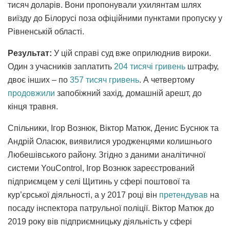
тисяч доларів. Вони пропонували ухилянтам шлях
виїзду до Білорусі поза офіційними пунктами пропуску у
Рівненській області.
Результат:
У цій справі суд вже оприлюднив вироки.
Один з учасників заплатить
204 тисячі гривень
штрафу,
двоє інших – по
357 тисяч гривень
. А четвертому
продовжили
запобіжний захід, домашній арешт, до
кінця травня.
Спільники, Ігор Вознюк, Віктор Матюк, Денис Буснюк та
Андрій Оласюк, виявилися уродженцями колишнього
Любешівського району. Згідно з даними аналітичної
системи YouControl, Ігор Вознюк зареєстрований
підприємцем у селі Щитинь у сфері поштової та
кур’єрської діяльності, а у 2017 році він
претендував
на
посаду інспектора патрульної поліції. Віктор Матюк до
2019 року вів підприємницьку діяльність у сфері