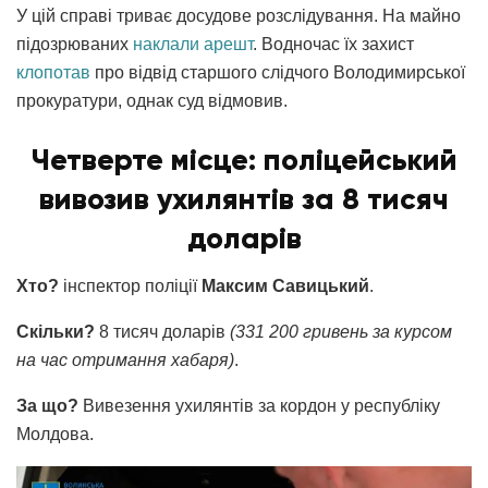
У цій справі триває досудове розслідування. На майно
підозрюваних
наклали
арешт
. Водночас їх захист
клопотав
про відвід старшого слідчого Володимирської
прокуратури, однак суд відмовив.
Четверте місце: поліцейський
вивозив ухилянтів за 8 тисяч
доларів
Хто?
інспектор поліції
Максим Савицький
.
Скільки?
8 тисяч доларів
(331 200 гривень за курсом
на час отримання хабаря)
.
За що?
Вивезення ухилянтів за кордон у республіку
Молдова.