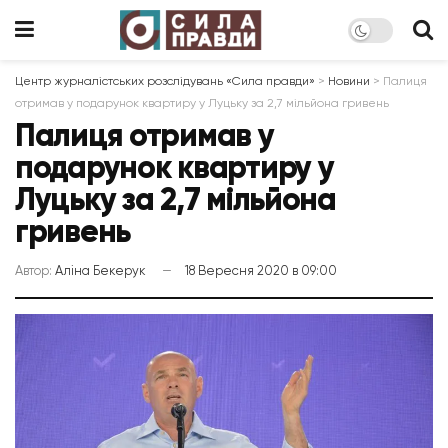
Центр журналістських розслідувань «Сила правди»
>
Новини
>
Палиця
отримав у подарунок квартиру у Луцьку за 2,7 мільйона гривень
Палиця отримав у
подарунок квартиру у
Луцьку за 2,7 мільйона
гривень
Автор:
Аліна Бекерук
18 Вересня 2020 в 09:00