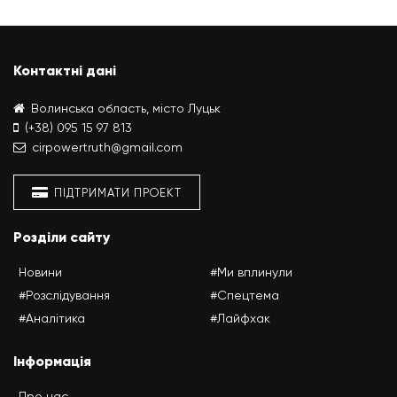
Контактні дані
Волинська область, місто Луцьк
(+38) 095 15 97 813
cirpowertruth@gmail.com
ПІДТРИМАТИ ПРОЕКТ
Розділи сайту
Новини
#Ми вплинули
#Розслідування
#Спецтема
#Аналітика
#Лайфхак
Інформація
Про нас