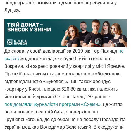
неодноразово помічали під час його перебування у
Луцьку.
До слова, у своїй декларації за 2019 рік Ігор Палиця
не
вказав
жодного житла, яке було б у його власноті.
Зокрема, він зареєстрований у квартирі у місті Яремче.
Проте її власником вказане товариство з обмеженою
відповідальністю «Буковель». Він також орендує
квартиру у Києві, площею 626,80 кв м, яка належить
його колишній дружині Оксані Палиці. Як раніше
повідомляли журналісти програми «Схеми»
, це житло
розташоване в елітній багатоповерхівці на
Грушевського, 9а, де до обрання на посаду Президента
України мешкав Володимир Зеленський. В ексдружини