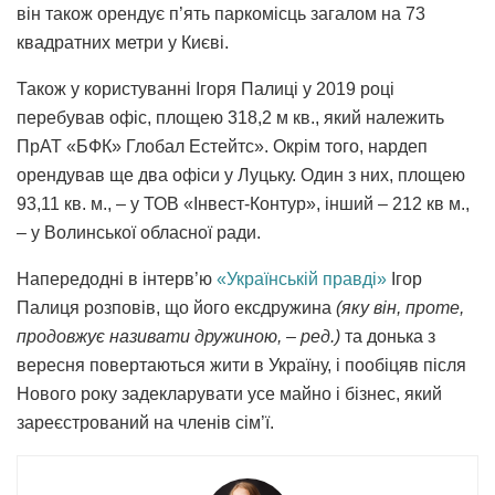
він також орендує п’ять паркомісць загалом на 73
квадратних метри у Києві.
Також у користуванні Ігоря Палиці у 2019 році
перебував офіс, площею 318,2 м кв., який належить
ПрАТ «БФК» Глобал Естейтс». Окрім того, нардеп
орендував ще два офіси у Луцьку. Один з них, площею
93,11 кв. м., – у ТОВ «Інвест-Контур», інший – 212 кв м.,
– у Волинської обласної ради.
Напередодні в інтерв’ю
«Українській правді»
Ігор
Палиця розповів, що його ексдружина
(яку він, проте,
продовжує називати дружиною, – ред.)
та донька з
вересня повертаються жити в Україну, і пообіцяв після
Нового року задекларувати усе майно і бізнес, який
зареєстрований на членів сім’ї.