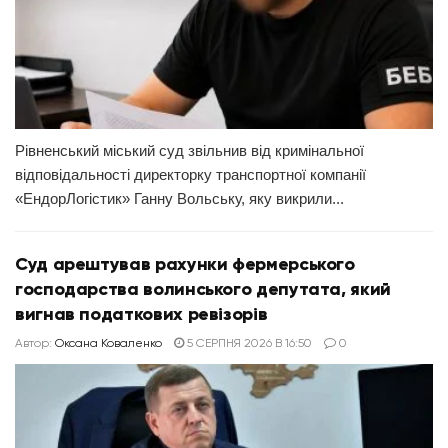
Рівненський міський суд звільнив від кримінальної
відповідальності директорку транспортної компанії
«ЕндорЛогістик» Ганну Вольську, яку викрили...
Суд арештував рахунки фермерського
господарства волинського депутата, який
вигнав податкових ревізорів
Автор:
Оксана Коваленко
5 СЕРПНЯ 2026 В 16:50
0