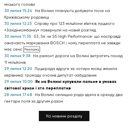
міського голови
30 липня 15:24
На Волині планують добувати пісок на
Крижівському родовищі
30 липня 12:23
Справу про 123 мільйони збитків луцького
«Західінкомбанку» повернули на новий розгляд
30 липня 11:35
S3, S4 чи S5 High Performance: що насправді
означають маркування BOSCH і чому переплата не завжди
має сенс
30 липня 9:38
На ремонт дороги на Волині витратять понад
11 мільйонів
29 липня 12:20
Луцькрада вдруге за чотири місяці змінила
керівника: громаду очолив депутат-забудовник
29 липня 10:00
Як на Волині купували пальне в умовах
світової кризи і хто переплатив
28 липня 17:48
На Волині селищна рада здала в оренду два
гектари поля за другим разом
Усі новини розділу