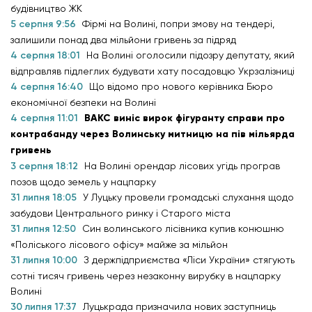
будівництво ЖК
5 серпня 9:56
Фірмі на Волині, попри змову на тендері,
залишили понад два мільйони гривень за підряд
4 серпня 18:01
На Волині оголосили підозру депутату, який
відправляв підлеглих будувати хату посадовцю Укрзалізниці
4 серпня 16:40
Що відомо про нового керівника Бюро
економічної безпеки на Волині
4 серпня 11:01
ВАКС виніс вирок фігуранту справи про
контрабанду через Волинську митницю на пів мільярда
гривень
3 серпня 18:12
На Волині орендар лісових угідь програв
позов щодо земель у нацпарку
31 липня 18:05
У Луцьку провели громадські слухання щодо
забудови Центрального ринку і Старого міста
31 липня 12:50
Син волинського лісівника купив конюшню
«Поліського лісового офісу» майже за мільйон
31 липня 10:00
З держпідприємства «Ліси України» стягують
сотні тисяч гривень через незаконну вирубку в нацпарку
Волині
30 липня 17:37
Луцькрада призначила нових заступниць