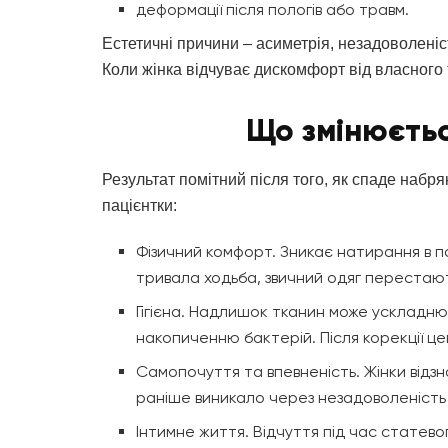
деформації після пологів або травм.
Естетичні причини – асиметрія, незадоволені
Коли жінка відчуває дискомфорт від власного т
Що змінюєтьс
Результат помітний після того, як спаде набря
пацієнтки:
Фізичний комфорт. Зникає натирання в по
тривала ходьба, звичний одяг перестаю
Гігієна. Надлишок тканин може ускладню
накопиченню бактерій. Після корекції це
Самопочуття та впевненість. Жінки відз
раніше виникало через незадоволеність 
Інтимне життя. Відчуття під час статево