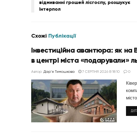
відмиванні грошей лісгоспу, розшукує
Інтерпол
Схожі
Публікації
Інвестиційна авантюра: як на 
в центрі міста «подарували» ль
Автор:
Дар'я Тимошкова
7 СЕРПНЯ 2026 В 18:10
0
Ківер
комп
місто.
ДЕ