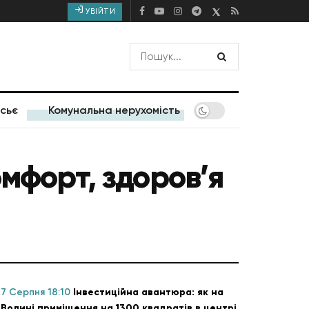
УВІЙТИ
сьє
Комунальна нерухомість
омфорт, здоров’я
7 Серпня 18:10
Інвестиційна авантюра: як на
Волині приміщення на 1300 квадратів в центрі