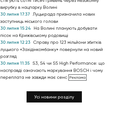
стягують сотні тисяч гривень через незаконну
вирубку в нацпарку Волині
30 липня 17:37
Луцькрада призначила нових
заступниць міського голови
30 липня 15:24
На Волині планують добувати
пісок на Крижівському родовищі
30 липня 12:23
Справу про 123 мільйони збитків
луцького «Західінкомбанку» повернули на новий
розгляд
30 липня 11:35
S3, S4 чи S5 High Performance: що
насправді означають маркування BOSCH і чому
переплата не завжди має сенс
Усі новини розділу