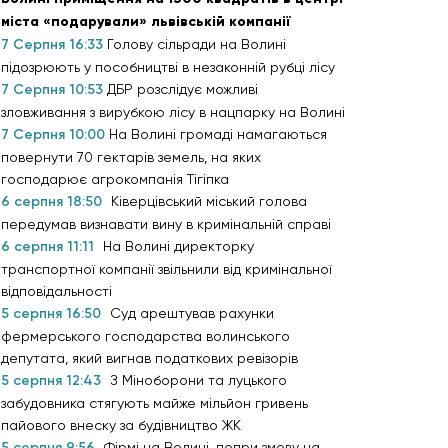
міста «подарували» львівській компанії
7 Серпня 16:33
Голову сільради на Волині
підозрюють у пособництві в незаконній рубці лісу
7 Серпня 10:53
ДБР розслідує можливі
зловживання з вирубкою лісу в нацпарку на Волині
7 Серпня 10:00
На Волині громаді намагаються
повернути 70 гектарів земель, на яких
господарює агрокомпанія Тігіпка
6 серпня 18:50
Ківерцівський міський голова
передумав визнавати вину в кримінальній справі
6 серпня 11:11
На Волині директорку
транспортної компанії звільнили від кримінальної
відповідальності
5 серпня 16:50
Суд арештував рахунки
фермерського господарства волинського
депутата, який вигнав податкових ревізорів
5 серпня 12:43
З Міноборони та луцького
забудовника стягують майже мільйон гривень
пайового внеску за будівництво ЖК
5 серпня 9:56
Фірмі на Волині, попри змову на