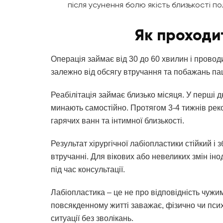
після усунення болю якість близькості п
Як проходи
Операція займає від 30 до 60 хвилин і провод
залежно від обсягу втручання та побажань паці
Реабілітація займає близько місяця. У перші дн
минають самостійно. Протягом 3-4 тижнів рек
гарячих ванн та інтимної близькості.
Результат хірургічної лабіопластики стійкий і
втручанні. Для вікових або невеликих змін іноді
під час консультації.
Лабіопластика – це не про відповідність чуж
повсякденному житті заважає, фізично чи псих
ситуації без зволікань.