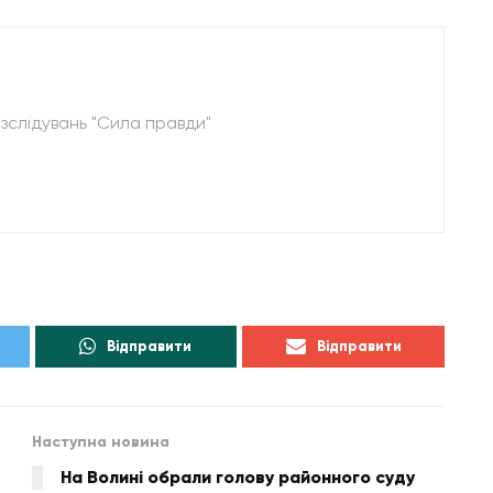
зслідувань "Сила правди"
Відправити
Відправити
Наступна новина
На Волині обрали голову районного суду