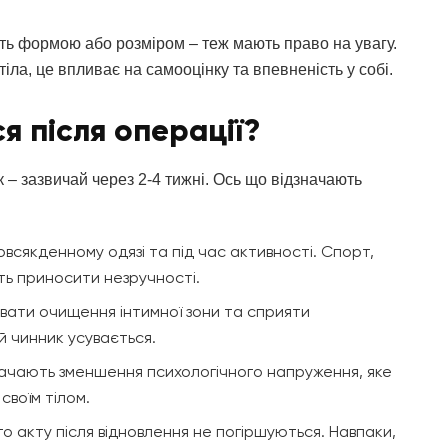
сть формою або розміром – теж мають право на увагу.
іла, це впливає на самооцінку та впевненість у собі.
я після операції?
к – зазвичай через 2-4 тижні. Ось що відзначають
всякденному одязі та під час активності. Спорт,
ть приносити незручності.
вати очищення інтимної зони та сприяти
й чинник усувається.
начають зменшення психологічного напруження, яке
своїм тілом.
го акту після відновлення не погіршуються. Навпаки,