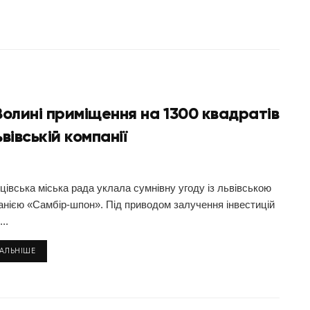
Волині приміщення на 1300 квадратів
вівській компанії
цівська міська рада уклала сумнівну угоду із львівською
анією «Самбір-шпон». Під приводом залучення інвестицій
..
ТАЛЬНІШЕ