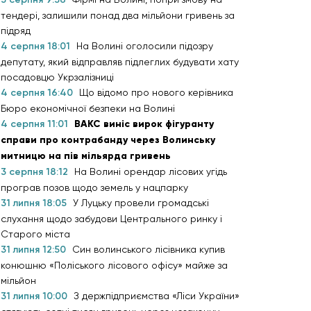
тендері, залишили понад два мільйони гривень за
підряд
4 серпня 18:01
На Волині оголосили підозру
депутату, який відправляв підлеглих будувати хату
посадовцю Укрзалізниці
4 серпня 16:40
Що відомо про нового керівника
Бюро економічної безпеки на Волині
4 серпня 11:01
ВАКС виніс вирок фігуранту
справи про контрабанду через Волинську
митницю на пів мільярда гривень
3 серпня 18:12
На Волині орендар лісових угідь
програв позов щодо земель у нацпарку
31 липня 18:05
У Луцьку провели громадські
слухання щодо забудови Центрального ринку і
Старого міста
31 липня 12:50
Син волинського лісівника купив
конюшню «Поліського лісового офісу» майже за
мільйон
31 липня 10:00
З держпідприємства «Ліси України»