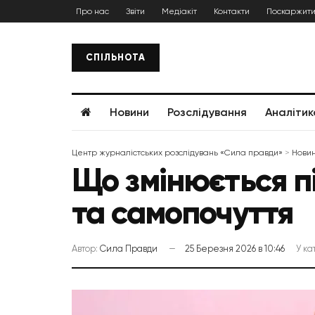
Про нас
Звіти
Медіакіт
Контакти
Поскаржити
СПІЛЬНОТА
Новини
Розслідування
Аналітик
Центр журналістських розслідувань «Сила правди»
>
Нови
Що змінюється пі
та самопочуття
Автор:
Сила Правди
25 Березня 2026 в 10:46
У ка