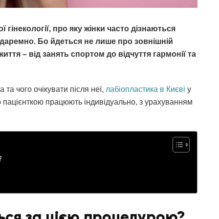
 гінекології, про яку жінки часто дізнаються
 даремно. Бо йдеться не лише про зовнішній
иття – від занять спортом до відчуття гармонії та
 та чого очікувати після неї,
лабіопластика в Києві
у
ною пацієнткою працюють індивідуально, з урахуванням
?
ься за цією процедурою?