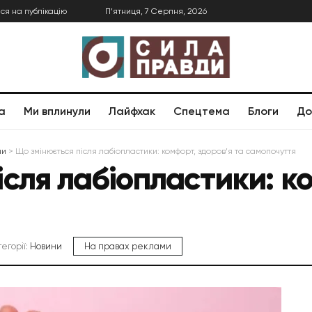
ся на публікацію
П’ятниця, 7 Серпня, 2026
а
Ми вплинули
Лайфхак
Спецтема
Блоги
До
ни
>
Що змінюється після лабіопластики: комфорт, здоров’я та самопочуття
сля лабіопластики: к
тегорії:
Новини
На правах реклами