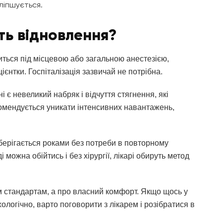
оліпшується.
ть відновлення?
иться під місцевою або загальною анестезією,
єнтки. Госпіталізація зазвичай не потрібна.
і є невеликий набряк і відчуття стягнення, які
омендується уникати інтенсивних навантажень,
 зберігається роками без потреби в повторному
 можна обійтись і без хірургії, лікарі обируть метод
им стандартам, а про власний комфорт. Якщо щось у
ологічно, варто поговорити з лікарем і розібратися в