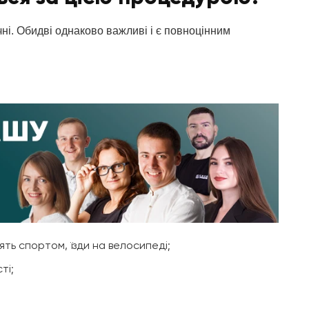
чні. Обидві однаково важливі і є повноцінним
ять спортом, їзди на велосипеді;
ті;