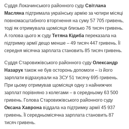
Суддя Локачинського районного суду
Світлана
Масляна
підтримала українську армію за чотири місяці
повномасштабного вторгнення на суму 57 705 гривень,
тоді як отримувала щомісяця близько 76 тисяч гривень.
А голова цього ж суду
Тетяна Кідиба
переказала на
підтримку армії дещо менше – 49 тисяч 447 гривень. Її
середня місячна зарплата становить 85 тисяч гривень.
Суддя Старовижівського районного суду
Олександр
Назарук
також не був осторонь допомоги – із його
зарплати відрахували на ЗСУ 51 тисячу 695 гривень.
При цьому отримував щомісяця одну з найнижчих
зарплат порівняно з колегами – в середньому 63 500
гривень. Голова Старовижівського районного суду
Оксана Хаврона
віддала на підтримку армії 45 937
гривень. Її середньомісячна зарплата становить 87
тисяч гривень.