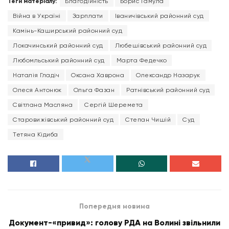
Теги матеріалу:
Благодійність
Борис Гамула
Війна в Україні
Зарплати
Іваничівський районний суд
Камінь-Каширський районний суд
Локачинський районний суд
Любешівський районний суд
Любомльський районний суд
Марта Федечко
Наталія Гладіч
Оксана Хаврона
Олександр Назарук
Олеся Антонюк
Ольга Фазан
Ратнівський районний суд
Світлана Масляна
Сергій Шеремета
Старовижівський районний суд
Степан Чишій
Суд
Тетяна Кідиба
Попередня новина
Документ-«привид»: голову РДА на Волині звільнили