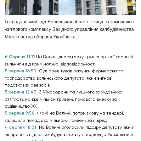
Господарський суд Волинської області стягує із замовників
житлового комплексу Західного управління капбудівництва
Міністерства оборони України та...
6 Серпня 11:11
На Волині директорку транспортної компанії
звільнили від кримінальної відповідальності
5 серпня 16:50
Суд арештував рахунки фермерського
господарства волинського депутата, який вигнав
податкових ревізорів
5 серпня 12:43
З Міноборони та луцького забудовника
стягують майже мільйон гривень пайового внеску за
будівництво ЖК
5 серпня 9:56
Фірмі на Волині, попри змову на тендері,
залишили понад два мільйони гривень за підряд
4 серпня 18:01
На Волині оголосили підозру депутату, який
відправляв підлеглих будувати хату посадовцю Укрзалізниці