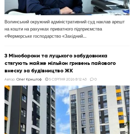
Волинський окружний адміністративний суд наклав арешт
на кошти на рахунках приватного підприємства
«Фермерське господарство «Західний...
З Міноборони та луцького забудовника
стягують майже мільйон гривень пайового
внеску за будівництво ЖК
Автор:
Олег Криштоф
5 СЕРПНЯ 2026 В 12:43
0