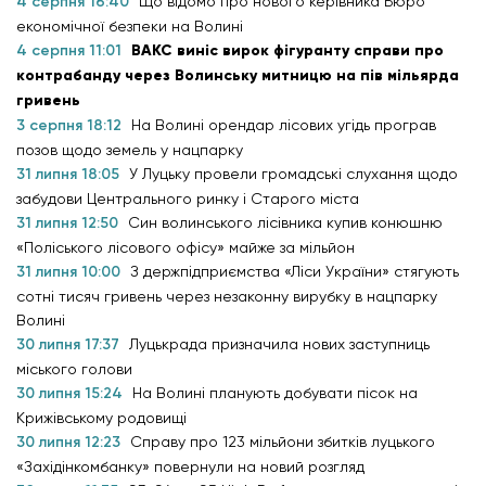
4 серпня 16:40
Що відомо про нового керівника Бюро
економічної безпеки на Волині
4 серпня 11:01
ВАКС виніс вирок фігуранту справи про
контрабанду через Волинську митницю на пів мільярда
гривень
3 серпня 18:12
На Волині орендар лісових угідь програв
позов щодо земель у нацпарку
31 липня 18:05
У Луцьку провели громадські слухання щодо
забудови Центрального ринку і Старого міста
31 липня 12:50
Син волинського лісівника купив конюшню
«Поліського лісового офісу» майже за мільйон
31 липня 10:00
З держпідприємства «Ліси України» стягують
сотні тисяч гривень через незаконну вирубку в нацпарку
Волині
30 липня 17:37
Луцькрада призначила нових заступниць
міського голови
30 липня 15:24
На Волині планують добувати пісок на
Крижівському родовищі
30 липня 12:23
Справу про 123 мільйони збитків луцького
«Західінкомбанку» повернули на новий розгляд