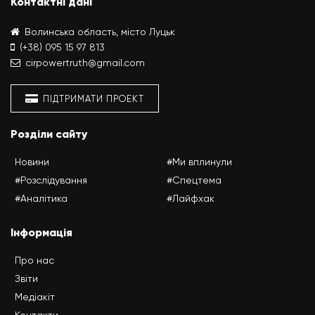
Контактні дані
Волинська область, місто Луцьк
(+38) 095 15 97 813
cirpowertruth@gmail.com
ПІДТРИМАТИ ПРОЕКТ
Розділи сайту
Новини
#Ми вплинули
#Розслідування
#Спецтема
#Аналітика
#Лайфхак
Інформація
Про нас
Звіти
Медіакіт
Контакти