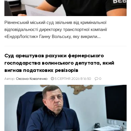
Рівненський міський суд звільнив від кримінальної
відповідальності директорку транспортної компанії
«ЕндорЛогістик» Ганну Вольську, яку викрили...
Суд арештував рахунки фермерського
господарства волинського депутата, який
вигнав податкових ревізорів
Автор:
Оксана Коваленко
5 СЕРПНЯ 2026 В 16:50
0