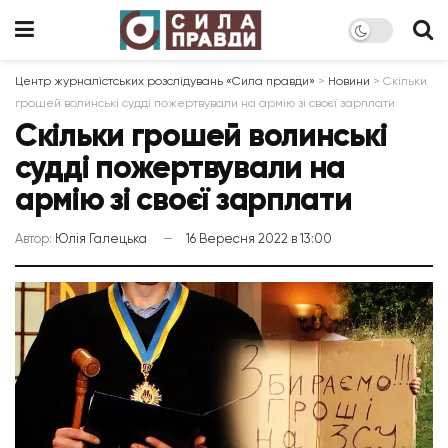
Центр журналістських розслідувань «Сила правди»
>
Новини
>
Скільки
грошей волинські судді пожертвували на армію зі своєї зарплати
Скільки грошей волинські
судді пожертвували на
армію зі своєї зарплати
Автор:
Юлія Галецька
16 Вересня 2022 в 13:00