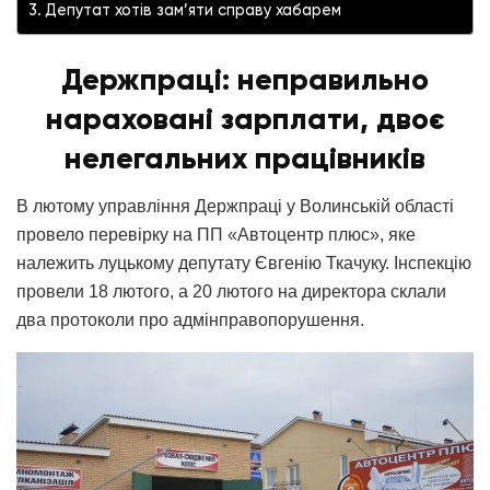
Депутат хотів зам’яти справу хабарем
Держпраці: неправильно
нараховані зарплати, двоє
нелегальних працівників
В лютому управління Держпраці у Волинській області
провело перевірку на ПП «Автоцентр плюс», яке
належить луцькому депутату Євгенію Ткачуку. Інспекцію
провели 18 лютого, а 20 лютого на директора склали
два протоколи про адмінправопорушення.