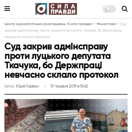
Центр журналістських розслідувань «Сила правди»
>
#Аналітика
>
Суд
закрив адмінсправу проти луцького депутата Ткачука, бо Держпраці
невчасно склало протокол
Суд закрив адмінсправу
проти луцького депутата
Ткачука, бо Держпраці
невчасно склало протокол
Автор:
Юрій Горбач
13 Червня 2019 в 15:45