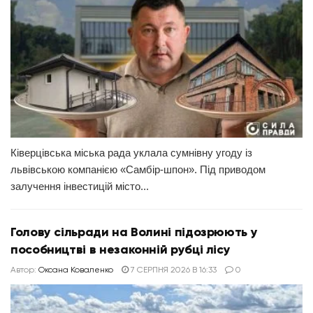
Ківерцівська міська рада уклала сумнівну угоду із
львівською компанією «Самбір-шпон». Під приводом
залучення інвестицій місто...
Голову сільради на Волині підозрюють у
пособництві в незаконній рубці лісу
Автор:
Оксана Коваленко
7 СЕРПНЯ 2026 В 16:33
0