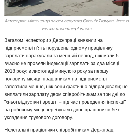
Автосервіс «Автоцентр плюс» депутата Євгенія Ткачука. Фото із
www.autocenter-plus.com
Загалом інспектори з Держпраці виявили на
підприємстві п’ять порушень: одному працівнику
зарплати нарахували за менший період, ніж мали б;
вчасно не провели індексації зарплати за два місяці
2018 року; в листопаді минулого року за першу
половину місяця працівникам на підприємстві
заплатили менше, ніж вони фактично відпрацювали; не
виплатили зарплату двом співробітникам за три дні до
їхньої відпустки і врешті – під час проведення інспекції
на робочому місці перебувало двоє працівників без
укладення трудового договору.
Нелегальні працівники співробітникам Держпраці