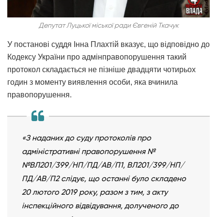
Депутат Луцької міської ради Євгеній Ткачук
У постанові суддя Інна Плахтій вказує, що відповідно до
Кодексу України про адмінправопорушення такий
протокол складається не пізніше двадцяти чотирьох
годин з моменту виявлення особи, яка вчинила
правопорушення.
«З наданих до суду протоколів про
адміністративні правопорушення №
№ВЛ201/399/НП/ПД/АВ/П1, ВЛ201/399/НП/
ПД/АВ/П2 слідує, що останні було складено
20 лютого 2019 року, разом з тим, з акту
інспекційного відвідування, долученого до