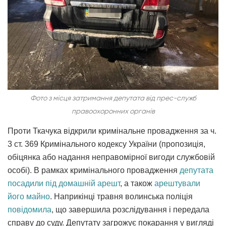
Фото з місця затримання депутата від прес-служб
правоохоронних органів
Проти Ткачука відкрили кримінальне провадження за ч.
3 ст. 369 Кримінального кодексу України (пропозиція,
обіцянка або надання неправомірної вигоди службовій
особі). В рамках кримінального провадження
депутата
посадили під домашній арешт
, а також
арештували
його майно
. Наприкінці травня волинська поліція
повідомила
, що завершила розслідування і передала
справу до суду. Депутату загрожує покарання у вигляді