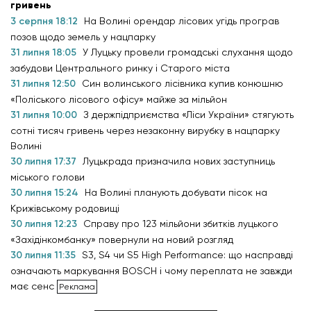
гривень
3 серпня 18:12
На Волині орендар лісових угідь програв
позов щодо земель у нацпарку
31 липня 18:05
У Луцьку провели громадські слухання щодо
забудови Центрального ринку і Старого міста
31 липня 12:50
Син волинського лісівника купив конюшню
«Поліського лісового офісу» майже за мільйон
31 липня 10:00
З держпідприємства «Ліси України» стягують
сотні тисяч гривень через незаконну вирубку в нацпарку
Волині
30 липня 17:37
Луцькрада призначила нових заступниць
міського голови
30 липня 15:24
На Волині планують добувати пісок на
Крижівському родовищі
30 липня 12:23
Справу про 123 мільйони збитків луцького
«Західінкомбанку» повернули на новий розгляд
30 липня 11:35
S3, S4 чи S5 High Performance: що насправді
означають маркування BOSCH і чому переплата не завжди
має сенс