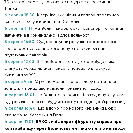
70 гектарів земель, на яких господарює агрокомпанія
Тігіпка
6 серпня 18:50
Ківерцівський міський голова передумав
визнавати вину в кримінальній справі
6 серпня 11:11
На Волині директорку транспортної компанії
звільнили від кримінальної відповідальності
5 серпня 16:50
Суд арештував рахунки фермерського
господарства волинського депутата, який вигнав
податкових ревізорів
5 серпня 12:43
З Міноборони та луцького забудовника
стягують майже мільйон гривень пайового внеску за
будівництво ЖК
5 серпня 9:56
Фірмі на Волині, попри змову на тендері,
залишили понад два мільйони гривень за підряд
4 серпня 18:01
На Волині оголосили підозру депутату, який
відправляв підлеглих будувати хату посадовцю Укрзалізниці
4 серпня 16:40
Що відомо про нового керівника Бюро
економічної безпеки на Волині
4 серпня 11:01
ВАКС виніс вирок фігуранту справи про
контрабанду через Волинську митницю на пів мільярда