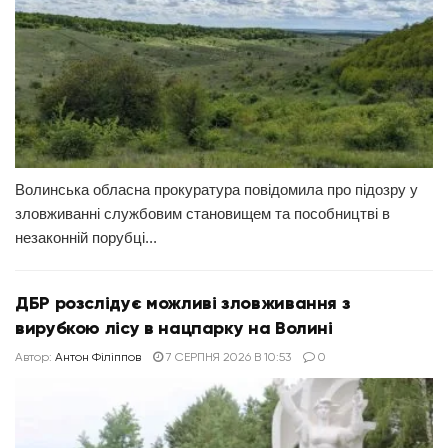
Волинська обласна прокуратура повідомила про підозру у
зловживанні службовим становищем та пособництві в
незаконній порубці...
ДБР розслідує можливі зловживання з
вирубкою лісу в нацпарку на Волині
Автор:
Антон Філіппов
7 СЕРПНЯ 2026 В 10:53
0