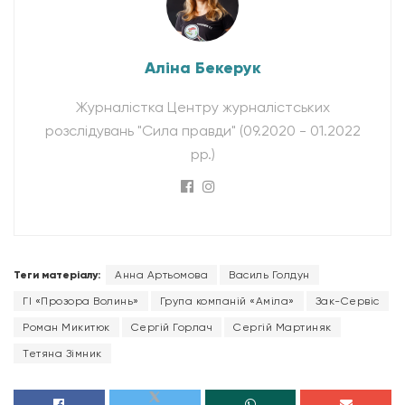
Аліна Бекерук
Журналістка Центру журналістських
розслідувань "Сила правди" (09.2020 - 01.2022
рр.)
Теги матеріалу:
Анна Артьомова
Василь Голдун
ГІ «Прозора Волинь»
Група компаній «Аміла»
Зак-Сервіс
Роман Микитюк
Сергій Горлач
Сергій Мартиняк
Тетяна Зімник