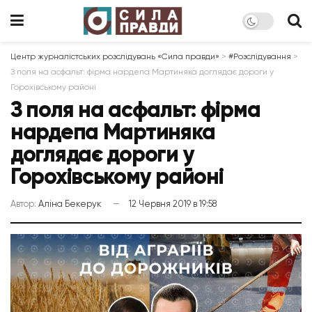
Центр журналістських розслідувань «Сила правди»
>
#Розслідування
>
З поля на асфальт: фірма нардепа Мартиняка доглядає дороги у
Горохівському районі
З поля на асфальт: фірма
нардепа Мартиняка
доглядає дороги у
Горохівському районі
Автор:
Аліна Бекерук
12 Червня 2019 в 19:58