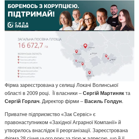
Фірма зареєстрована у селищі Локачі Волинської
області в 2009 році. Її власники –
Сергій Мартиняк
та
Сергій Горлач
. Директор фірми –
Василь Голдун
.
Приватне підприємство «Зак Сервіс» є
правонаступником «Західної Аграрної Компанії» й
утворилось внаслідок її реорганізації. Зареєстрована
фірма 28 січня цього року за тією ж адресою, що й її