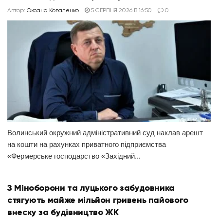
Автор:
Оксана Коваленко
5 СЕРПНЯ 2026 В 16:50
0
Волинський окружний адміністративний суд наклав арешт
на кошти на рахунках приватного підприємства
«Фермерське господарство «Західний...
З Міноборони та луцького забудовника
стягують майже мільйон гривень пайового
внеску за будівництво ЖК