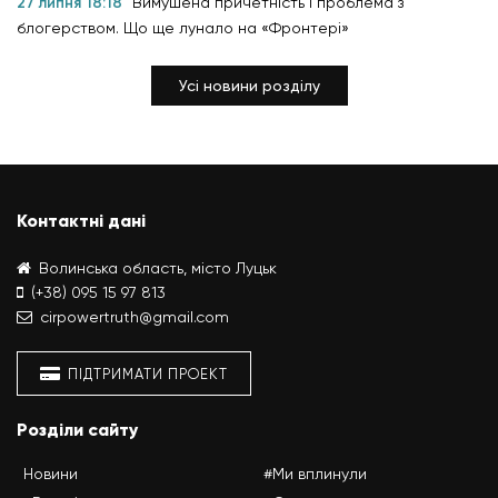
27 липня 18:18
Вимушена причетність і проблема з
блогерством. Що ще лунало на «Фронтері»
Усі новини розділу
Контактні дані
Волинська область, місто Луцьк
(+38) 095 15 97 813
cirpowertruth@gmail.com
ПІДТРИМАТИ ПРОЕКТ
Розділи сайту
Новини
#Ми вплинули