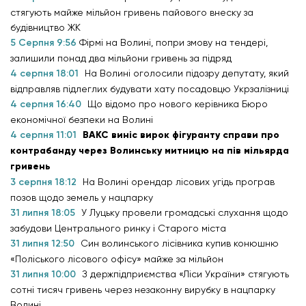
стягують майже мільйон гривень пайового внеску за
будівництво ЖК
5 Серпня 9:56
Фірмі на Волині, попри змову на тендері,
залишили понад два мільйони гривень за підряд
4 серпня 18:01
На Волині оголосили підозру депутату, який
відправляв підлеглих будувати хату посадовцю Укрзалізниці
4 серпня 16:40
Що відомо про нового керівника Бюро
економічної безпеки на Волині
4 серпня 11:01
ВАКС виніс вирок фігуранту справи про
контрабанду через Волинську митницю на пів мільярда
гривень
3 серпня 18:12
На Волині орендар лісових угідь програв
позов щодо земель у нацпарку
31 липня 18:05
У Луцьку провели громадські слухання щодо
забудови Центрального ринку і Старого міста
31 липня 12:50
Син волинського лісівника купив конюшню
«Поліського лісового офісу» майже за мільйон
31 липня 10:00
З держпідприємства «Ліси України» стягують
сотні тисяч гривень через незаконну вирубку в нацпарку
Волині