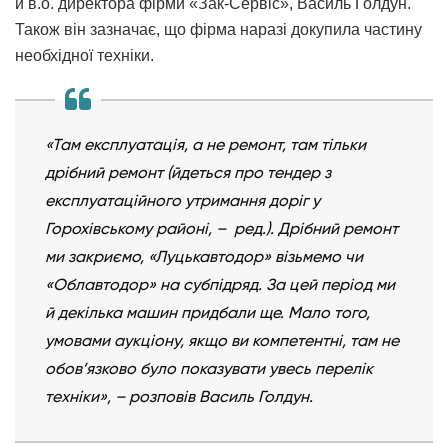
й в.о. директора фірми «Зак-Сервіс», Василь Голдун.
Також він зазначає, що фірма наразі докупила частину
необхідної техніки.
«Там експлуатація, а не ремонт, там тільки
дрібний ремонт (йдеться про тендер з
експлуатаційного утримання доріг у
Горохівському районі, – ред.). Дрібний ремонт
ми закриємо, «Луцькавтодор» візьмемо чи
«Облавтодор» на субпідряд. За цей період ми
й декілька машин придбали ще. Мало того,
умовами аукціону, якщо ви компетентні, там не
обов’язково було показувати увесь перелік
техніки», – розповів Василь Голдун.