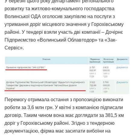
У березні цього року департамент регіонального
розвитку та житлово-комунального господарства
Волинської ОДА оголосив закупівлю на послуги з
утримання доріг місцевого значення у Горохівському
районі. У тендері взяли участь дві компанії – Дочірнє
Підприємство «Волинський Облавтодор» та «Зак-
Сервіс».
Перемогу отримала остання з пропозицією виконати
роботи за 3,6 млн грн. У квітні з компанією підписали
договір. Таким чином вона має доглядати за 381,5 км
доріг у Горохівському районі. Згідно з тендерною
документацією, фірма має засипати вибоїни на