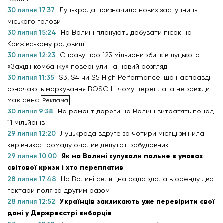
30 липня 17:37
Луцькрада призначила нових заступниць
міського голови
30 липня 15:24
На Волині планують добувати пісок на
Крижівському родовищі
30 липня 12:23
Справу про 123 мільйони збитків луцького
«Західінкомбанку» повернули на новий розгляд
30 липня 11:35
S3, S4 чи S5 High Performance: що насправді
означають маркування BOSCH і чому переплата не завжди
має сенс
30 липня 9:38
На ремонт дороги на Волині витратять понад
11 мільйонів
29 липня 12:20
Луцькрада вдруге за чотири місяці змінила
керівника: громаду очолив депутат-забудовник
29 липня 10:00
Як на Волині купували пальне в умовах
світової кризи і хто переплатив
28 липня 17:48
На Волині селищна рада здала в оренду два
гектари поля за другим разом
28 липня 12:52
Українців закликають уже перевірити свої
дані у Держреєстрі виборців