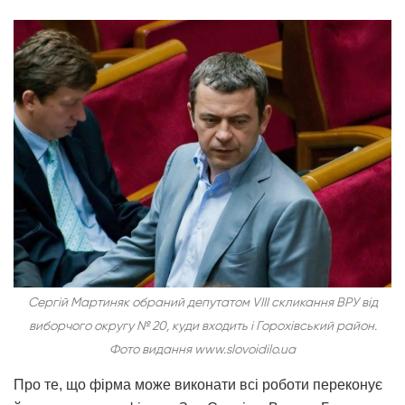
Сергій Мартиняк обраний депутатом VIIІ скликання ВРУ від
виборчого округу № 20, куди входить і Горохівський район.
Фото видання www.slovoidilo.ua
Про те, що фірма може виконати всі роботи переконує