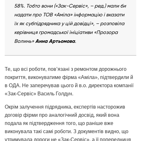
58%. Тобто вони («Зак-Сервіс», – ред.) мали би
надати про ТОВ «Аміла» інформацію і вказати
їх як субпідрядника у цій довідці», – розповіла
керівниця громадської ініціативи «Прозора
Волинь»
Анна Артьомова
.
Те, що всі роботи, пов’язані з ремонтом дорожнього
покриття, виконуватиме фірма «Аміла», підтвердили й
в ОДА. Не заперечував цього й в.о. директора компанії
«Зак-Сервіс» Василь Голдун.
Окрім залучення підрядника, експертів насторожив
договір фірми про аналогічний досвід, який вона
подала як підтвердження того, що раніше вже
виконувала такі самі роботи. З документів видно, що
утримувала дороги не «Зак-Сервіс», а її попередниця