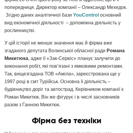
попередниця. Директор компанії – Олександр Мехедок.
Згідно даних аналітичної бази
YouСontrol
основний
вид економічної діяльності – допоміжна діяльність у
рослинництві.
У цій історії не менше значення має й фірма вже
згаданого депутата Волинської обласної ради
Романа
Микитюка
, адже її «Зак-Сервіс» планує залучити до
виконання робіт, які пов’язані з ямковими ремонтами.
Так, вищезгадана ТОВ «Аміла», зареєстрована ще у
1997 році в смт Турійськ. Основна її діяльність –
будівництво доріг та автострад. Керівником компанії є
Роман Микитюк. Він же фігурує і в числі засновників
разом з Ганною Микитюк.
Фірма без техніки