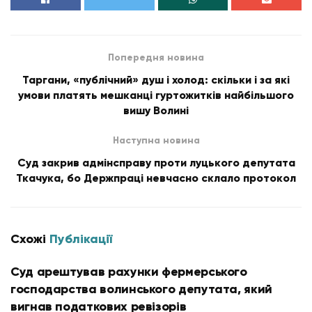
Попередня новина
Таргани, «публічний» душ і холод: скільки і за які
умови платять мешканці гуртожитків найбільшого
вишу Волині
Наступна новина
Суд закрив адмінсправу проти луцького депутата
Ткачука, бо Держпраці невчасно склало протокол
Схожі
Публікації
Суд арештував рахунки фермерського
господарства волинського депутата, який
вигнав податкових ревізорів