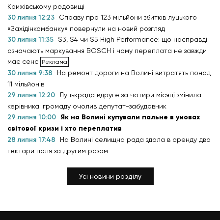
Крижівському родовищі
30 липня 12:23
Справу про 123 мільйони збитків луцького
«Західінкомбанку» повернули на новий розгляд
30 липня 11:35
S3, S4 чи S5 High Performance: що насправді
означають маркування BOSCH і чому переплата не завжди
має сенс
30 липня 9:38
На ремонт дороги на Волині витратять понад
11 мільйонів
29 липня 12:20
Луцькрада вдруге за чотири місяці змінила
керівника: громаду очолив депутат-забудовник
29 липня 10:00
Як на Волині купували пальне в умовах
світової кризи і хто переплатив
28 липня 17:48
На Волині селищна рада здала в оренду два
гектари поля за другим разом
Усі новини розділу