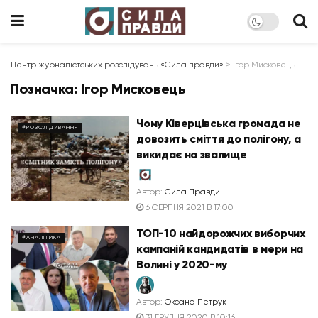
Центр журналістських розслідувань «Сила правди»
>
Ігор Мисковець
Позначка:
Ігор Мисковець
Чому Ківерцівська громада не
#РОЗСЛІДУВАННЯ
довозить сміття до полігону, а
викидає на звалище
Автор:
Сила Правди
6 СЕРПНЯ 2021 В 17:00
ТОП-10 найдорожчих виборчих
#АНАЛІТИКА
кампаній кандидатів в мери на
Волині у 2020-му
Автор:
Оксана Петрук
31 ГРУДНЯ 2020 В 10:16