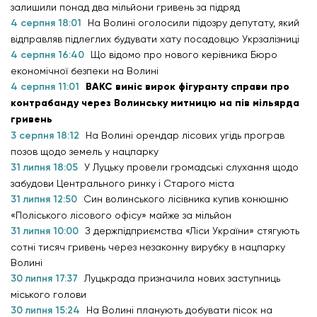
залишили понад два мільйони гривень за підряд
4 серпня 18:01
На Волині оголосили підозру депутату, який
відправляв підлеглих будувати хату посадовцю Укрзалізниці
4 серпня 16:40
Що відомо про нового керівника Бюро
економічної безпеки на Волині
4 серпня 11:01
ВАКС виніс вирок фігуранту справи про
контрабанду через Волинську митницю на пів мільярда
гривень
3 серпня 18:12
На Волині орендар лісових угідь програв
позов щодо земель у нацпарку
31 липня 18:05
У Луцьку провели громадські слухання щодо
забудови Центрального ринку і Старого міста
31 липня 12:50
Син волинського лісівника купив конюшню
«Поліського лісового офісу» майже за мільйон
31 липня 10:00
З держпідприємства «Ліси України» стягують
сотні тисяч гривень через незаконну вирубку в нацпарку
Волині
30 липня 17:37
Луцькрада призначила нових заступниць
міського голови
30 липня 15:24
На Волині планують добувати пісок на