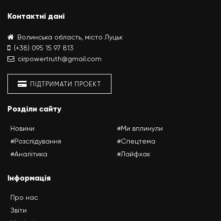
Контактні дані
Волинська область, місто Луцьк
(+38) 095 15 97 813
cirpowertruth@gmail.com
ПІДТРИМАТИ ПРОЕКТ
Розділи сайту
Новини
#Ми вплинули
#Розслідування
#Спецтема
#Аналітика
#Лайфхак
Інформація
Про нас
Звіти