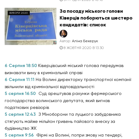
За посаду міського голови
ВИБОРИ 2020
Ківерців поборються шестеро
кандидатів: список
Автор:
Аліна Бекерук
8 ЖОВТНЯ 2020 В 13:30
6 Серпня 18:50
Ківерцівський міський голова передумав
визнавати вину в кримінальній справі
6 Серпня 11:11
На Волині директорку транспортної компанії
звільнили від кримінальної відповідальності
5 серпня 16:50
Суд арештував рахунки фермерського
господарства волинського депутата, який вигнав
податкових ревізорів
5 серпня 12:43
З Міноборони та луцького забудовника
стягують майже мільйон гривень пайового внеску за
будівництво ЖК
5 серпня 9:56
Фірмі на Волині, попри змову на тендері,