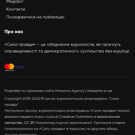
Медіакіт
Контакти
Поскаржитися на публікацію
Про нас
«Сила правди» – це об’єднання журналістів, які прагнуть
справедливості та демократичного суспільства без корупції.
Розробка та підтримка сайту Massimo Agency |
massimo.in.ua
Copyright 2018-2026 © Центр журналістських розслідувань "Сила
правди".
Матеріали Центру журналістських розслідувань «Сила правди» можна
використовувати згідно ліцензії
Creative Commons із зазначенням
авторства, CC BY
(переклад ліцензії українською). Прохання ставити
гіперпосилання на «Силу правди» в першому чи другому абзаці
вашого матеріалу.