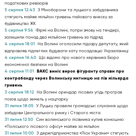
податкових ревізорів
5 серпня 12:43
З Міноборони та луцького забудовника
стягують майже мільйон гривень пайового внеску за
будівництво ЖК
5 серпня 9:56
Фірмі на Волині, попри змову на тендері,
залишили понад два мільйони гривень за підряд
4 серпня 18:01
На Волині оголосили підозру депутату, який
відправляв підлеглих будувати хату посадовцю Укрзалізниці
4 серпня 16:40
Що відомо про нового керівника Бюро
економічної безпеки на Волині
4 серпня 11:01
ВАКС виніс вирок фігуранту справи про
контрабанду через Волинську митницю на пів мільярда
гривень
3 серпня 18:12
На Волині орендар лісових угідь програв
позов щодо земель у нацпарку
31 липня 18:05
У Луцьку провели громадські слухання щодо
забудови Центрального ринку і Старого міста
31 липня 12:50
Син волинського лісівника купив конюшню
«Поліського лісового офісу» майже за мільйон
31 липня 10:00
З держпідприємства «Ліси України» стягують