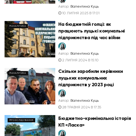
Автор:
Валентина Куць
10 ЛИПНЯ 2025 В 17:01
На бюджетній голці: як
#АНАЛІТИКА
працюють луцькі комунальні
підприємства під час війни
Автор:
Валентина Куць
2 ЛИПНЯ 2024 В 15:10
Скільки заробили керівники
#АНАЛІТИКА
луцьких комунальних
підприємств у 2023 році
Автор:
Валентина Куць
28 ТРАВНЯ 2024 В 17:35
Бюджетно-кримінальна історія
#РОЗСЛІДУВАННЯ
КП «Ласка»