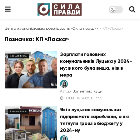
Центр журналістських розслідувань «Сила правди»
>
КП «Ласка»
Позначка:
КП «Ласка»
Зарплати головних
#АНАЛІТИКА
комунальників Луцька у 2024-
му: в кого була вища, ніж в
мера
Автор:
Валентина Куць
1 СЕРПНЯ 2025 В 13:50
Які з луцьких комунальних
#АНАЛІТИКА
підприємств заробляли, а які
тягнули гроші з бюджету у
2024-му