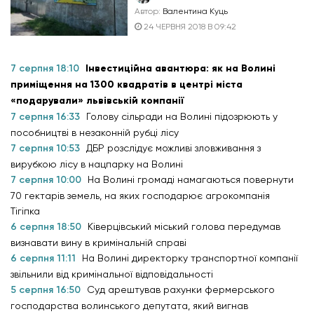
Автор:
Валентина Куць
24 ЧЕРВНЯ 2018 В 09:42
7 серпня 18:10
Інвестиційна авантюра: як на Волині
приміщення на 1300 квадратів в центрі міста
«подарували» львівській компанії
7 серпня 16:33
Голову сільради на Волині підозрюють у
пособництві в незаконній рубці лісу
7 серпня 10:53
ДБР розслідує можливі зловживання з
вирубкою лісу в нацпарку на Волині
7 серпня 10:00
На Волині громаді намагаються повернути
70 гектарів земель, на яких господарює агрокомпанія
Тігіпка
6 серпня 18:50
Ківерцівський міський голова передумав
визнавати вину в кримінальній справі
6 серпня 11:11
На Волині директорку транспортної компанії
звільнили від кримінальної відповідальності
5 серпня 16:50
Суд арештував рахунки фермерського
господарства волинського депутата, який вигнав