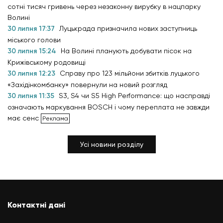
сотні тисяч гривень через незаконну вирубку в нацпарку
Волині
30 липня 17:37
Луцькрада призначила нових заступниць
міського голови
30 липня 15:24
На Волині планують добувати пісок на
Крижівському родовищі
30 липня 12:23
Справу про 123 мільйони збитків луцького
«Західінкомбанку» повернули на новий розгляд
30 липня 11:35
S3, S4 чи S5 High Performance: що насправді
означають маркування BOSCH і чому переплата не завжди
має сенс
Усі новини розділу
Контактні дані